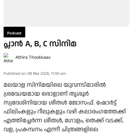
Podcast
പ്ലാൻ A, B, C സിനിമ
Athira Thookkaav
Published on
:
08 Mar 2026, 11:59 am
മലയാള സിനിമയിലെ യുവനടിമാരിൽ
ശ്രദ്ധേയമായ ഒരാളാണ് തൃശൂർ
സ്വദേശിനിയായ ശീതൾ ജോസഫ്. ഷോർട്ട്
ഫിലിംകളും റീലുകളും വഴി കലാരംഗത്തേക്ക്
എത്തിച്ചേർന്ന ശീതൾ, ഗോളം, തെക്ക് വടക്ക്,
വള, പ്രകമ്പനം എന്നീ ചിത്രങ്ങളിലെ