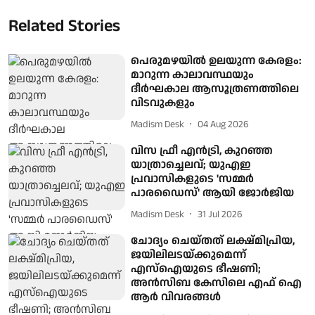
Related Stories
പെരുമഴയിൽ ഉലയുന്ന കേരളം:
മാറുന്ന കാലാവസ്ഥയും
ദീർഘകാല ആസൂത്രണത്തിലെ
വിടവുകളും
Madism Desk
04 Aug 2026
വിസ ഫ്രീ എൻട്രി, കുറഞ്ഞ
യാത്രാച്ചെലവ്; യുഎഇ
പ്രവാസികളുടെ 'സമ്മർ
പാരഡൈസ്' ആയി ജോർജിയ
Madism Desk
31 Jul 2026
ചോദ്യം ചെയ്തത് ലക്ഷ്മിപ്രിയ,
ജയിലിലടയ്ക്കുമെന്ന്
എസ്ഐയുടെ ഭീഷണി;
അൻസിബ കേസിലെ എഫ് ഐ
ആർ വിവരങ്ങൾ