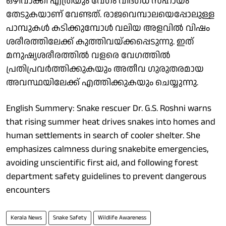
ഒഴിവാക്കി എത്രയും വേഗം വിദഗ്ധ സഹായം
തേടുകയാണ് വേണ്ടത്. രാജവെമ്പാലയെപ്പോലുള്ള
പാമ്പുകൾ കടിക്കുമ്പോൾ വലിയ അളവിൽ വിഷം
ശരീരത്തിലേക്ക് കുത്തിവയ്ക്കപ്പെടുന്നു. ഇത്
മനുഷ്യശരീരത്തിൽ വളരെ വേഗത്തിൽ
പ്രതിപ്രവർത്തിക്കുകയും അതീവ ഗുരുതരമായ
അവസ്ഥയിലേക്ക് എത്തിക്കുകയും ചെയ്യുന്നു.
English Summery: Snake rescuer Dr. G.S. Roshni warns
that rising summer heat drives snakes into homes and
human settlements in search of cooler shelter. She
emphasizes calmness during snakebite emergencies,
avoiding unscientific first aid, and following forest
department safety guidelines to prevent dangerous
encounters
Kerala News
Snake Safety
Wildlife Awareness