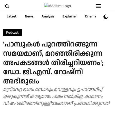
Latest
News
Analysis
Explainer
Cinema
Sports
Podcast
'പാമ്പുകള്‍ പുറത്തിറങ്ങുന്ന
സമയമാണ്, മറഞ്ഞിരിക്കുന്ന
അപകടങ്ങള്‍ തിരിച്ചറിയണം';
ഡോ. ജി.എസ്. റോഷ്നി
അഭിമുഖം
മുറിവേറ്റ ഭാഗം സോപ്പും വെള്ളവും ഉപയോഗിച്ച്
കഴുകുന്നത് കാര്യമായ ഫലം നൽകില്ല, കാരണം
വിഷം ശരീരത്തിനുള്ളിലേക്കാണ് പ്രവേശിക്കുന്നത്