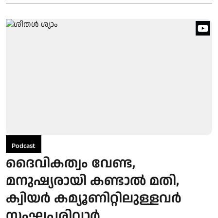
Podcast
ദൈവികത്വം വേണ്ട,
മനുഷ്യരായി കണ്ടാൽ മതി,
ക്വിയർ കമ്യൂണിറ്റിലുള്ളവർ
സംഘപരിവാർ