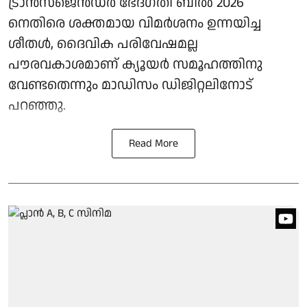
ട്രാൻസ്‌ജെൻഡർ ഭേദഗതി ബിൽ 2026
നെതിരെ ശക്തമായ വിമർശനം ഉന്നയിച്ച
ശീതൾ, ദൈവിക പരിവേഷമല്ല
പൗരവകാശമാണ് ക്യൂയർ സമൂഹത്തിനു
വേണ്ടതെന്നും മാഡിസം ഡിജിറ്റലിനോട്
പറഞ്ഞു.
Read More