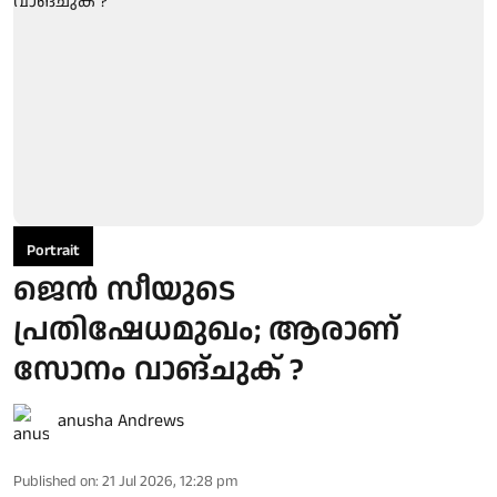
Portrait
ജെൻ സീയുടെ
പ്രതിഷേധമുഖം; ആരാണ്
സോനം വാങ്ചുക് ?
anusha Andrews
Published on
:
21 Jul 2026, 12:28 pm