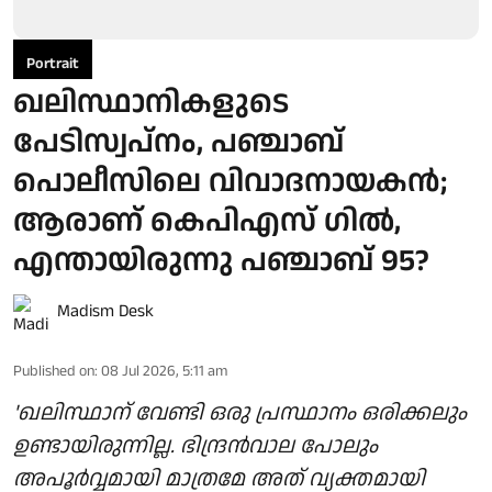
Portrait
ഖലിസ്ഥാനികളുടെ
പേടിസ്വപ്നം, പഞ്ചാബ്
പൊലീസിലെ വിവാദനായകൻ;
ആരാണ് കെപിഎസ് ഗിൽ,
എന്തായിരുന്നു പഞ്ചാബ് 95?
Madism Desk
Published on
:
08 Jul 2026, 5:11 am
'ഖലിസ്ഥാന് വേണ്ടി ഒരു പ്രസ്ഥാനം ഒരിക്കലും
ഉണ്ടായിരുന്നില്ല. ഭിന്ദ്രൻവാല പോലും
അപൂർവ്വമായി മാത്രമേ അത് വ്യക്തമായി