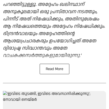
പറഞ്ഞിട്ടുള്ളൂ. അദ്ദേഹം ഖലിസ്ഥാന്
അനുകൂലമായി ഒരു പ്രസ്താവന നടത്തും,
പിന്നീട് അത് നിഷേധിക്കും, അതിനുശേഷം
ആ നിഷേധത്തെയും അദ്ദേഹം നിഷേധിക്കും.
ഭിന്ദ്രൻവാലയും അദ്ദേഹത്തിന്റെ
ആശയപ്രചാരകരും ഉപയോഗിച്ചത് അതേ
ദ്വിരാഷ്ട്ര സിദ്ധാന്തവും അതേ
വാചകക്കസർത്തുകളുമായിരുന്നു.'
Read More