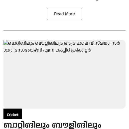
Read More
Cricket
ബാറ്റിങിലും ബൗളിങിലും