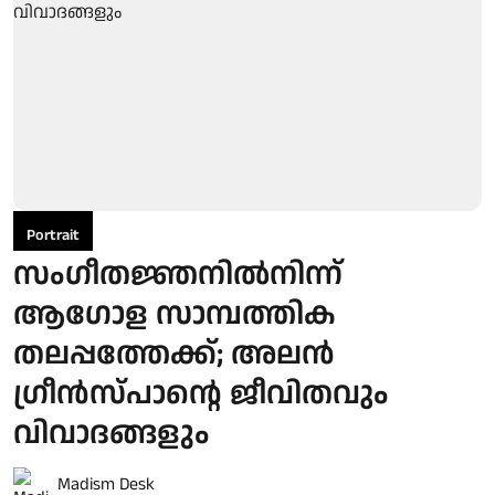
Portrait
സംഗീതജ്ഞനിൽനിന്ന്
ആഗോള സാമ്പത്തിക
തലപ്പത്തേക്ക്; അലൻ
ഗ്രീൻസ്പാന്റെ ജീവിതവും
വിവാദങ്ങളും
Madism Desk