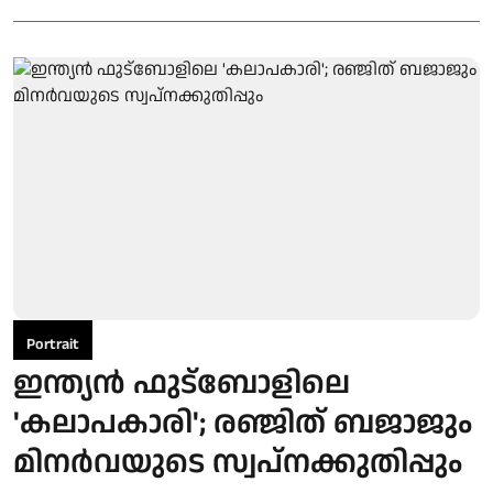
Portrait
ഇന്ത്യന്‍ ഫുട്‌ബോളിലെ
'കലാപകാരി'; രഞ്ജിത് ബജാജും
മിനര്‍വയുടെ സ്വപ്നക്കുതിപ്പും