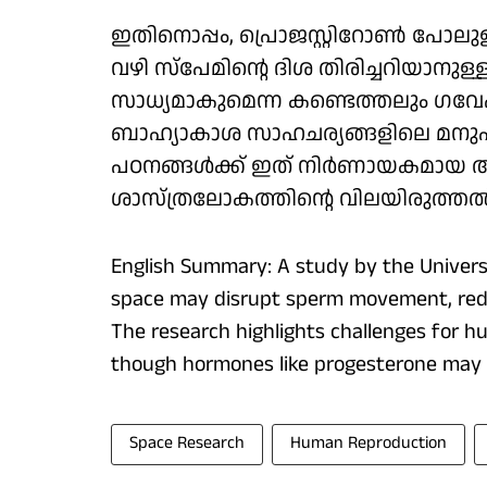
ഇതിനൊപ്പം, പ്രൊജസ്റ്റിറോൺ പോ
വഴി സ്പേമിന്റെ ദിശ തിരിച്ചറിയാന
സാധ്യമാകുമെന്ന കണ്ടെത്തലും ഗവേഷണ
ബാഹ്യാകാശ സാഹചര്യങ്ങളിലെ മനു
പഠനങ്ങൾക്ക് ഇത് നിർണായകമായ 
ശാസ്ത്രലോകത്തിന്റെ വിലയിരുത്തൽ
English Summary: A study by the Universi
space may disrupt sperm movement, reduc
The research highlights challenges for h
though hormones like progesterone may 
Space Research
Human Reproduction