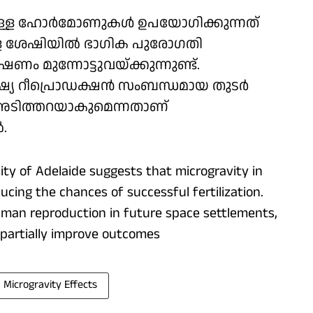
ലുള്ള ഹോർമോണുകൾ ഉപയോഗിക്കുന്നത്
ുള്ള ശേഷിയിൽ ഭാഗിക പുരോഗതി
ം മുന്നോട്ടുവയ്ക്കുന്നുണ്ട്.
ഷ്യ റീപ്രൊഡക്ഷൻ സംബന്ധമായ തുടർ
അടിത്തറയാകുമെന്നതാണ്
.
ty of Adelaide suggests that microgravity in
ing the chances of successful fertilization.
uman reproduction in future space settlements,
partially improve outcomes
Microgravity Effects