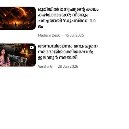
ഭൂമിയിൽ മനുഷ്യന്റെ കാലം
കഴിയാറായോ?; വീണ്ടും
ചര്‍ച്ചയായി 'ഡൂംസ്‌ഡേ' വാ​
ദം
Madism Desk
16 Jul 2026
അന്ധവിശ്വാസം മനുഷ്യനെ
നരഭോജിയാക്കിയപ്പോൾ;
ഇലന്തൂർ നരബലി
Varsha G
29 Jun 2026