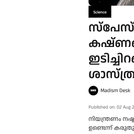
Science
സ്പേസ് 
കഷ്‌ണങ്
ഇടിച്ചിറ
ശാസ്ത
Madism Desk
Published on
:
02 Aug 2
നിയന്ത്രണം നഷ്ട
ഉണ്ടെന്ന് കരു