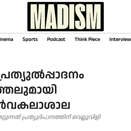
inema
Sports
Podcast
Think Piece
Interview
രത്യുൽപ്പാദനം
െത്തലുമായി
സർവകലാശാല
ുന്നത് പ്രത്യുദ്പാനത്തിന് വെല്ലുവിളി