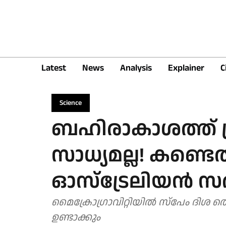
Latest
News
Analysis
Explainer
C
Science
ബഹിരാകാശത്ത് പ്
സാധ്യമല്ല! കണ്ട
ഓസ്ട്രേലിയൻ 
മൈക്രോഗ്രാവിറ്റിയിൽ സ്പേം ദിശ തെറ്റ
ഉണ്ടാക്കും