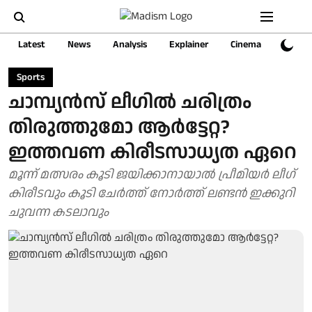
Latest
News
Analysis
Explainer
Cinema
Sports
Sports
ചാമ്പ്യൻസ് ലീ​ഗിൽ ചരിത്രം
തിരുത്തുമോ ആർട്ടേറ്റ?
ഇത്തവണ കിരീടസാധ്യത ഏറെ
മൂന്ന് മത്സരം കൂടി ജയിക്കാനായാൽ പ്രീമിയർ ലീ​ഗ്
കിരീടവും കൂടി ചേർത്ത് നോർത്ത് ലണ്ടൻ ഇക്കുറി
ചുവന്ന കടലാവും