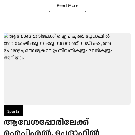
Read More
Sports
ആവേശപ്പോരിലേക്ക്
ഐപിഎല്‍, പ്ലേഓഫിൽ