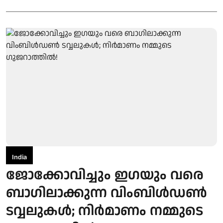
India
ജോക്കോവിച്ചും ഇഗയും വരെ
ബാഗിലാക്കുന്ന വിംബിൾഡൺ
ടവ്വലുകൾ; നിർമാണം നമ്മുടെ