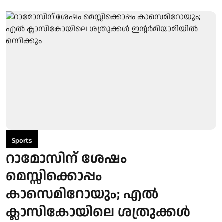
Sports
റാമോസിന് ശേഷം
മെസ്സിക്കൊപ്പം
കാസെമിറോയും; എൽ
ക്ലാസികോയിലെ ശത്രുക്കൾ