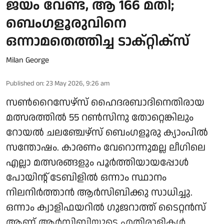
ജയം വേണ്ട, ആ 166 മതി;
ബെംഗളൂരുവിനെ
ഒന്നാമതെത്തിച്ച ടാക്റ്റിക്‌സ്
Milan George
Published on
:
23 May 2026, 9:26 am
സൺറൈസേഴ്‌സ് ഹൈദരബാദിനെതിരായ
മത്സരത്തിൽ 55 റൺസിനു തോറ്റെങ്കിലും
റോയൽ ചലഞ്ചേഴ്‌സ് ബെംഗളൂരു ക്യാംപിൽ
സന്തോഷം. കാരണം വേറൊന്നുമല്ല ലീഗിലെ
എല്ലാ മത്സരങ്ങളും പൂർത്തിയായപ്പോൾ
പോയിന്റ് ടേബിളിൽ ഒന്നാം സ്ഥാനം
നിലനിർത്താൻ ആർസിബിക്കു സാധിച്ചു.
ഒന്നാം ക്വാളിഫയറിൽ ഗുജറാത്ത് ടൈറ്റൻസ്
ആണ് ആർസിബിയുടെ എതിരാളികൾ.