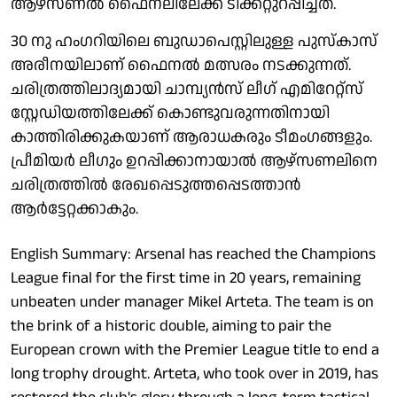
ആഴ്സണൽ ഫൈനലിലേക്ക് ടിക്കറ്റുറപ്പിച്ചത്.
30 നു ഹംഗറിയിലെ ബുഡാപെസ്റ്റിലുള്ള പുസ്കാസ്
അരീനയിലാണ് ഫൈനൽ മത്സരം നടക്കുന്നത്.
ചരിത്രത്തിലാദ്യമായി ചാമ്പ്യൻസ് ലീ​ഗ് എമിറേറ്റ്സ്
സ്റ്റേഡിയത്തിലേക്ക് കൊണ്ടുവരുന്നതിനായി
കാത്തിരിക്കുകയാണ് ആരാധകരും ടീമം​ഗങ്ങളും.
പ്രീമിയർ ലീ​ഗും ഉറപ്പിക്കാനായാൽ ആഴ്സണലിനെ
ചരിത്രത്തിൽ രേഖപ്പെടുത്തപ്പെടത്താൻ
ആർട്ടേറ്റക്കാകും.
English Summary: Arsenal has reached the Champions
League final for the first time in 20 years, remaining
unbeaten under manager Mikel Arteta. The team is on
the brink of a historic double, aiming to pair the
European crown with the Premier League title to end a
long trophy drought. Arteta, who took over in 2019, has