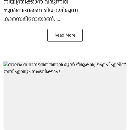
നിയന്ത്രിക്കാൻ വരുന്നത്
മുൻബദ്ധവൈരിയായിരുന്ന
കാസെമിറോയാണ്. ...
Read More