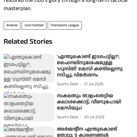
restored the club's glory through a long-term tactical
masterplan.
Arsenal
club football
Champions League
Related Stories
'എന്തുകൊണ്ട് ഇടപെട്ടില്ല?';
ഫൈനലിനുശേഷമുള്ള
'ഗുസ്തി' മെസി കണ്ടില്ലെന്നു
നടിച്ചു, വിമർശനം
Sports Desk
21 Jul 2026
സകലതും താളംതെറ്റിയ
കലാശക്കൊട്ട്; വീണുപോയി
മെസിയും!
Sports Desk
20 Jul 2026
അര്‍ജന്റീന എന്തുകൊണ്ട്
തോറ്റു; 5 കാരണങ്ങള്‍