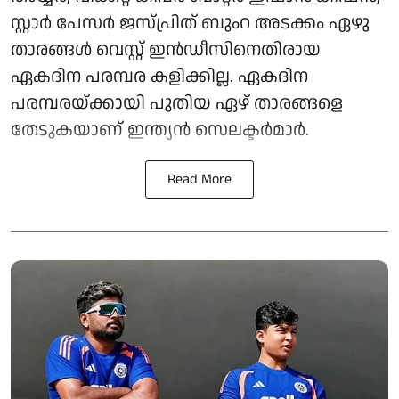
സ്റ്റാർ പേസർ ജസ്പ്രിത് ബുംറ അടക്കം ഏഴു
താരങ്ങൾ വെസ്റ്റ് ഇൻഡീസിനെതിരായ
ഏകദിന പരമ്പര കളിക്കില്ല. ഏകദിന
പരമ്പരയ്ക്കായി പുതിയ ഏഴ് താരങ്ങളെ
തേടുകയാണ് ഇന്ത്യൻ സെലക്ടർമാർ.
Read More