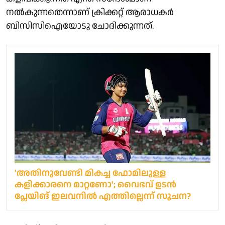
നൽകുന്നതെന്നാണ് ക്രിക്കറ്റ് ആരാധകർ
ബിസിസിഐയോടു ചോദിക്കുന്നത്.
'അതിനുവേണ്ടി മികച്ച ഫോമിലുള്ള
കളിക്കാരനെ മാറ്റണോ'; വൈഭവ് ഉടൻ
പ്ലേയിങ് ഇലവനിൽ എത്തില്ലെന്ന് സൂചന?