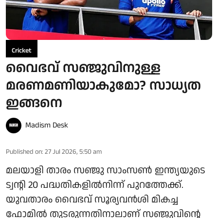
Cricket
വൈഭവ് സഞ്ജുവിനുള്ള
മരണമണിയാകുമോ? സാധ്യത
ഇങ്ങനെ
Madism Desk
Published on
:
27 Jul 2026, 5:50 am
മലയാളി താരം സഞ്ജു സാംസൺ ഇന്ത്യയുടെ
ട്വന്റി 20 പദ്ധതികളിൽനിന്ന് പുറത്തേക്ക്.
യുവതാരം വൈഭവ് സൂര്യവൻശി മികച്ച
ഫോമിൽ തുടരുന്നതിനാലാണ് സഞ്ജുവിന്റെ