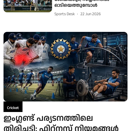
ഓടിയെത്തുമ്പോൾ
Sports Desk
22 Jun 2026
Cricket
ഇംഗ്ലണ്ട് പര്യടനത്തിലെ
തിരിച്ചടി: ഫിറ്റ്നസ് നിയമങ്ങൾ