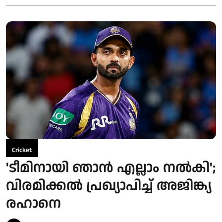
Cricket
'ടീമിനായി ഞാൻ എല്ലാം നൽകി';
വിരമിക്കൽ പ്രഖ്യാപിച്ച് അജിങ്ക്യ
രഹാനെ