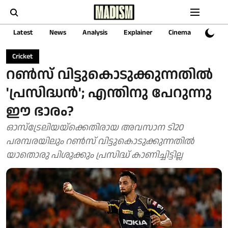
Latest
News
Analysis
Explainer
Cinema
Sports
Cricket
റൺസ് വിട്ടുകൊടുക്കുന്നതിൽ
'പ്രസിദ്ധൻ'; എന്തിനു പേറുന്നു
ഈ ഭാരം?
ഓസ്‌ട്രേലിയയ്‌ക്കെതിരായ അവസാന ടി20
പരമ്പരയിലും റൺസ് വിട്ടുകൊടുക്കുന്നതിൽ
യാതൊരു പിശുക്കും പ്രസിദ്ധ് കാണിച്ചിട്ടില്ല