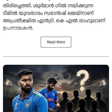
തിരിച്ചെത്തി. ശുഭ്മാൻ ഗിൽ നയിക്കുന്ന
ടീമിൽ യുവതാരം സരാൻഷ് ജെയ്നാണ്
അപ്രതീക്ഷിത എൻട്രി. കെ എൽ രാഹുലാണ്
ഉപനായകൻ.
Read More