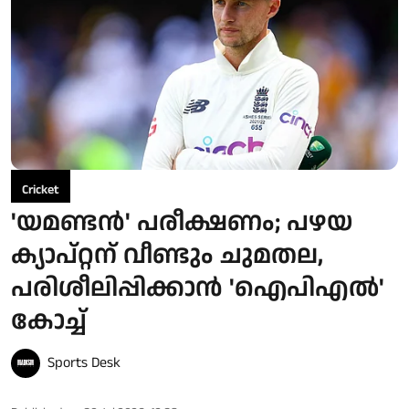
Cricket
'യമണ്ടൻ' പരീക്ഷണം; പഴയ
ക്യാപ്റ്റന് വീണ്ടും ചുമതല,
പരിശീലിപ്പിക്കാൻ 'ഐപിഎൽ'
കോച്ച്
Sports Desk