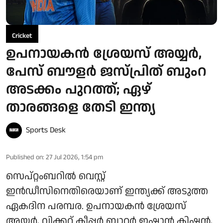
Cricket
ഉപനായകൻ ശ്രേയസ് അയ്യർ,
പേസ് ബൗളർ ജസ്പ്രിത് ബുംറ
അടക്കം പുറത്ത്; ഏഴ്
താരങ്ങളെ തേടി ഇന്ത്യ
Sports Desk
Published on
:
27 Jul 2026, 1:54 pm
സെപ്റ്റംബറിൽ വെസ്റ്റ്
ഇൻഡീസിനെതിരെയാണ് ഇന്ത്യക്ക് അടുത്ത
ഏകദിന പരമ്പര. ഉപനായകൻ ശ്രേയസ്
അയ്യർ, വിക്കറ്റ് കീപ്പർ ബാറ്റർ ഇഷാൻ കിഷൻ,