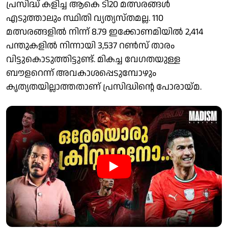
പ്രസിദ്ധ് കളിച്ച ആകെ ടി20 മത്സരങ്ങൾ
എടുത്താലും സ്ഥിതി വ്യത്യസ്തമല്ല. 110
മത്സരങ്ങളിൽ നിന്ന് 8.79 ഇക്കോണമിയിൽ 2,414
പന്തുകളിൽ നിന്നായി 3,537 റൺസ് താരം
വിട്ടുകൊടുത്തിട്ടുണ്ട്. മികച്ച വേഗതയുള്ള
ബൗളറെന്ന് അവകാശപ്പെടുമ്പോഴും
കൃത്യതയില്ലാത്തതാണ് പ്രസിദ്ധിന്റെ പോരായ്മ.