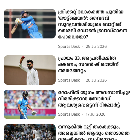
ക്രിക്കറ്റ് ലോകത്തെ പുതിയ
'ഔട്ട്ലെയര്‍'; വൈഭവ്
സൂര്യവൻശിയുടെ ബാറ്റിങ്
ശൈലി ഡോണ്‍ ബ്രാഡ്മാനെ
പോലെയോ?
Sports Desk
29 Jul 2026
പ്രായം 33, അപ്രതീക്ഷിത
ക്ഷണം; സരൻഷ് ജെയ്‌ന്
അരങ്ങേറ്റം
Sports Desk
28 Jul 2026
രോഹിത് യുഗം അവസാനിച്ചു?
വിരമിക്കാൻ ബോർഡ്
ആവശ്യപ്പെട്ടെന്ന് റിപ്പോർട്ട്
Sports Desk
17 Jul 2026
ഒന്നുകിൽ റൂട്ട് തകർക്കും,
അല്ലെങ്കിൽ ആരും തൊടാതെ
ശേഷിക്കും; സച്ചിനൊപ്പം