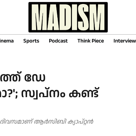
inema
Sports
Podcast
Think Piece
Interview
ർത്ത് ഡേ
 സ്വപ്‌നം കണ്ട്
വസമാണ് ആർസിബി ക്യാപ്റ്റൻ