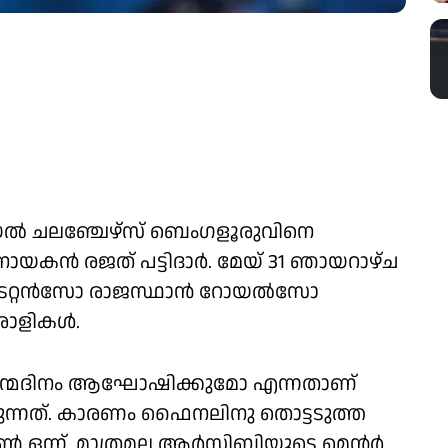
യൽ ചലഞ്ചേഴ്‌സ് ബെംഗളൂരുവിനെ
യകൻ രജത് പട്ടിദാർ. മേയ് 31 ഞായറാഴ്ച
 ടൈറ്റൻസോ രാജസ്ഥാൻ റോയൽസോ
രാളികൾ.
ജന്മദിനം ആഘോഷിക്കുമോ എന്നതാണ്
നത്. കാരണം ഫൈനലിനു തൊട്ടടുത്ത
ജൂൺ ഒന്ന്. മാത്രമല്ല ആർസിബിയുടെ മെന്റർ