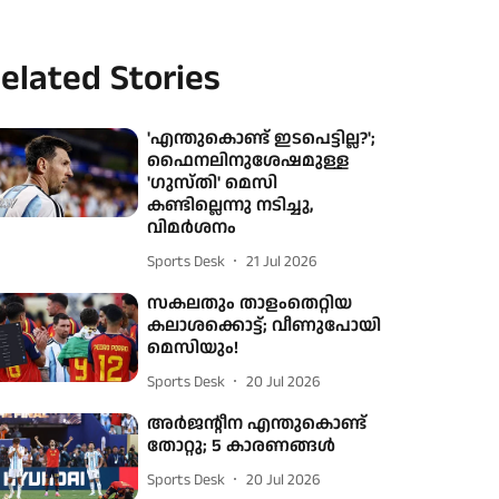
elated Stories
'എന്തുകൊണ്ട് ഇടപെട്ടില്ല?';
ഫൈനലിനുശേഷമുള്ള
'ഗുസ്തി' മെസി
കണ്ടില്ലെന്നു നടിച്ചു,
വിമർശനം
Sports Desk
21 Jul 2026
സകലതും താളംതെറ്റിയ
കലാശക്കൊട്ട്; വീണുപോയി
മെസിയും!
Sports Desk
20 Jul 2026
അര്‍ജന്റീന എന്തുകൊണ്ട്
തോറ്റു; 5 കാരണങ്ങള്‍
Sports Desk
20 Jul 2026