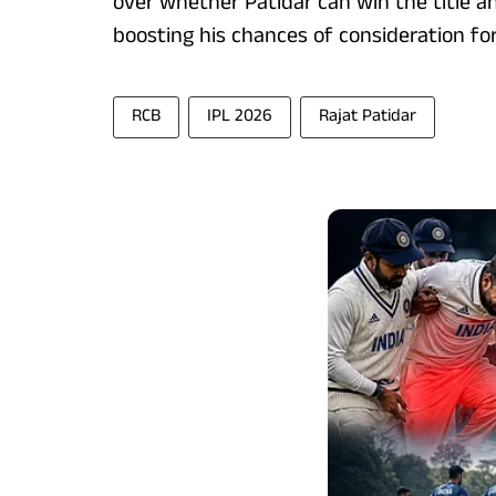
over whether Patidar can win the title an
boosting his chances of consideration for
RCB
IPL 2026
Rajat Patidar