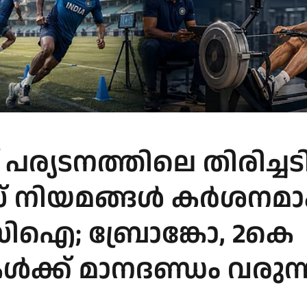
് പര്യടനത്തിലെ തിരിച്ചടി
നസ് നിയമങ്ങൾ കർശനമാക
ിഐ; ബ്രോങ്കോ, 2കെ
ുകൾക്ക് മാനദണ്ഡം വരുന്