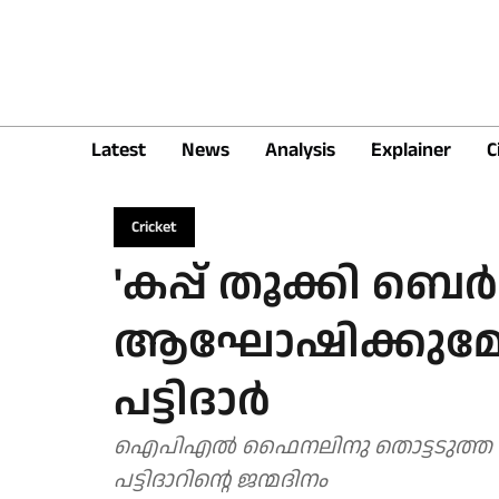
Latest
News
Analysis
Explainer
C
Cricket
'കപ്പ് തൂക്കി ബെ
ആഘോഷിക്കുമോ?';
പട്ടിദാർ
ഐപിഎൽ ഫൈനലിനു തൊട്ടടുത്ത ദി
പട്ടിദാറിന്റെ ജന്മദിനം