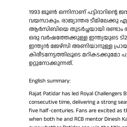
1993 ജൂൺ ഒന്നിനാണ് പട്ടിദാറിന്റെ ജ
വയസാകും. രാജ്യാന്തര ടീമിലേക്കു 
ആർസിബിയെ തുടർച്ചയായി രണ്ടാം 
ഒരു വർഷത്തേക്കുള്ള ഇന്ത്യയുടെ ടി2
ഇന്ത്യൻ ജേഴ്‌സി അണിയാനുള്ള പ്രായ 
കിരീടനേട്ടത്തിലൂടെ മറികടക്കു
ഉറ്റുനോക്കുന്നത്.
English summary:
Rajat Patidar has led Royal Challengers B
consecutive time, delivering a strong sea
five half-centuries. Fans are excited as th
when both he and RCB mentor Dinesh Kart