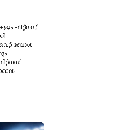
കളും ഫിറ്റ്നസ്
യി
വൈറ്റ് ബോൾ
കും
ിറ്റ്നസ്
ക്കാൻ