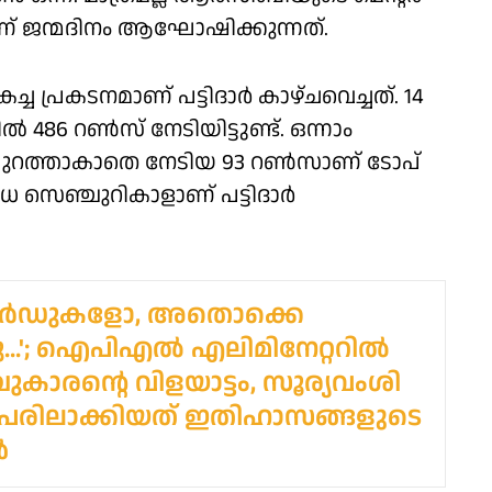
ണ് ജന്മദിനം ആഘോഷിക്കുന്നത്.
്രകടനമാണ് പട്ടിദാർ കാഴ്ചവെച്ചത്. 14
റിൽ 486 റൺസ് നേടിയിട്ടുണ്ട്. ഒന്നാം
പുറത്താകാതെ നേടിയ 93 റൺസാണ് ടോപ്
െഞ്ചുറികാളാണ് പട്ടിദാർ
ോര്‍ഡുകളോ, അതൊക്കെ
..'; ഐപിഎല്‍ എലിമിനേറ്ററില്‍
ുകാരന്റെ വിളയാട്ടം, സൂര്യവംശി
 പേരിലാക്കിയത് ഇതിഹാസങ്ങളുടെ
ൾ