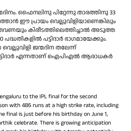
ന്മദിനം. ഫൈനലിനു പിറ്റേന്നു താരത്തിനു 33
എത്താൻ ഈ പ്രായം വെല്ലുവിളിയാണെങ്കിലും
തവണയും കിരീടത്തിലെത്തിച്ചാൽ അടുത്ത
0 പദ്ധതികളിൽ പട്ടിദാർ ഭാഗമായേക്കും.
വെല്ലുവിളി ജന്മദിന തലേന്ന്
മോ പട്ടിദാർ എന്നതാണ് ഐപിഎൽ ആരാധകർ
engaluru to the IPL final for the second
son with 486 runs at a high strike rate, including
e final is just before his birthday on June 1,
hik celebrate. There is growing anticipation