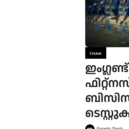
Cricket
ഇംഗ്ലണ്ട
ഫിറ്റ്
ബിസിസ
ടെസ്റ്റ
Sports Desk