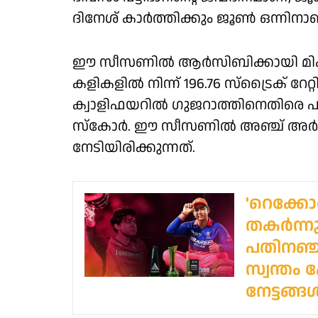
ദിനേശ് കാർത്തിക്കും ജൂൺ ഒന്നിനാ
ഈ സീസണിൽ ആർസിബിക്കായി മികച്ച പ
കളികളിൽ നിന്ന് 196.76 സ്‌ട്രൈക് റേറ്
ക്വാളിഫയറിൽ ഗുജറാത്തിനെതിരെ 
സ്‌കോർ. ഈ സീസണിൽ അഞ്ച് അർധ സ
നേടിയിരിക്കുന്നത്.
'റെക്ക
തകർന്നു.
പതിനഞ്ച
സ്വന്തം
നേട്ടങ്ങ