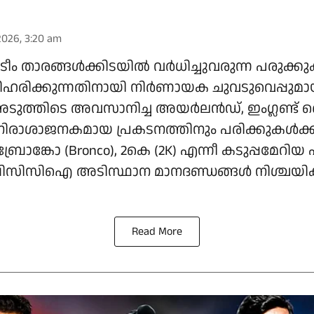
2026, 3:20 am
റ്റ് ടീം താരങ്ങൾക്കിടയിൽ വർധിച്ചുവരുന്ന പരുക്കു
രിഹരിക്കുന്നതിനായി നിർണായക ചുവടുവെപ്പുമാ
ത്തിടെ അവസാനിച്ച അയർലൻഡ്, ഇംഗ്ലണ്ട് 
നിരാശാജനകമായ പ്രകടനത്തിനും പരിക്കുകൾക്
രോങ്കോ (Bronco), 2കെ (2K) എന്നീ കടുപ്പമേറിയ ഫ
് ബിസിസിഐ അടിസ്ഥാന മാനദണ്ഡങ്ങൾ നിശ്ചയി
Read More