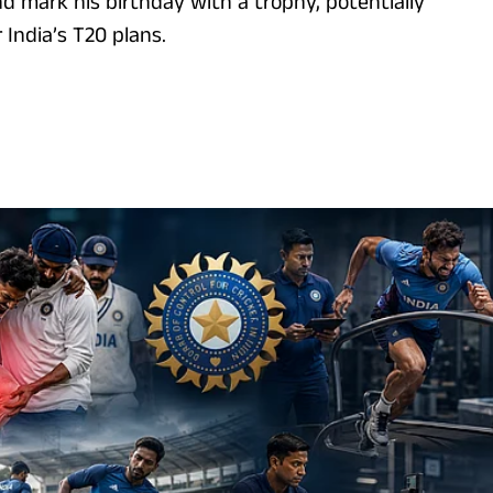
d mark his birthday with a trophy, potentially
 India’s T20 plans.