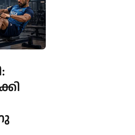
:
്കി
നു