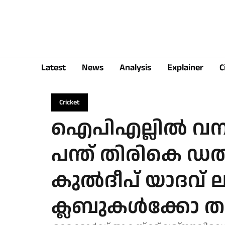
Latest
News
Analysis
Explainer
C
Cricket
ഐപിഎല്ലിൽ വമ്പൻ
പന്ത് തിരികെ ഡ
കുൽദീപ് യാദവ് ല
ക്ലബുകൾക്കോ ത