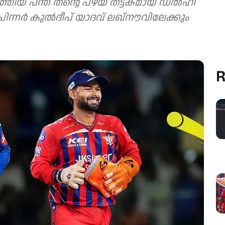
ത്തിയ പന്ത് തന്റെ പഴയ തട്ടകമായ ഡൽഹി
്പിന്നർ കുൽദീപ് യാദവ് ലഖ്‌നൗവിലേക്കും
R