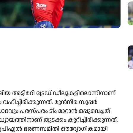
യ അട്ടിമറി ട്രേഡ് ഡീലുകളിലൊന്നിനാണ്
യം വഹിച്ചിരിക്കുന്നത്. മുൻനിര സൂപ്പർ
ദവും പരസ്പരം ടീം മാറാൻ ഒപ്പുവെച്ചത്
്തിനാണ് തുടക്കം കുറിച്ചിരിക്കുന്നത്.
ം ഐപിഎൽ ഭരണസമിതി ഔദ്യോഗികമായി