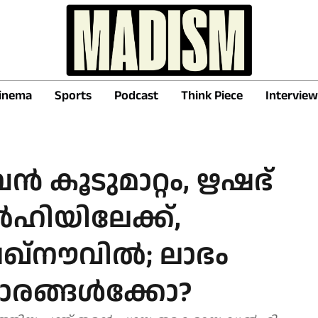
inema
Sports
Podcast
Think Piece
Interview
 കൂടുമാറ്റം, ഋഷഭ്
ൽഹിയിലേക്ക്,
ഖ്‌നൗവിൽ; ലാഭം
ാരങ്ങൾക്കോ?