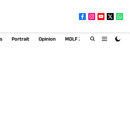
s
Portrait
Opinion
MDLF 2026