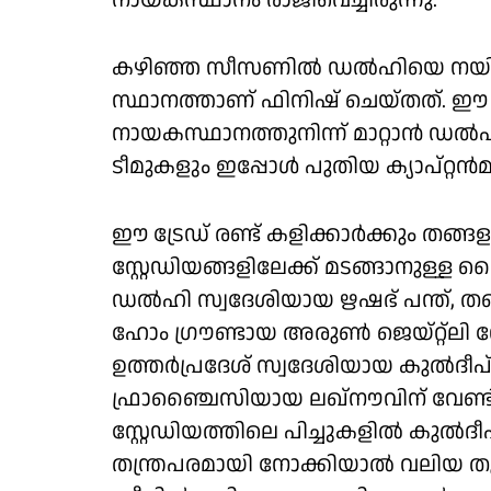
നായകസ്ഥാനം രാജിവെച്ചിരുന്നു.
കഴിഞ്ഞ സീസണിൽ ഡൽഹിയെ നയിച്ച 
സ്ഥാനത്താണ് ഫിനിഷ് ചെയ്തത്. ഈ
നായകസ്ഥാനത്തുനിന്ന് മാറ്റാൻ ഡൽഹി 
ടീമുകളും ഇപ്പോൾ പുതിയ ക്യാപ്റ്റൻമ
ഈ ട്രേഡ് രണ്ട് കളിക്കാർക്കും തങ്ങളു
സ്റ്റേഡിയങ്ങളിലേക്ക് മടങ്ങാനുള
ഡൽഹി സ്വദേശിയായ ഋഷഭ് പന്ത്, തന്നെ
ഹോം ഗ്രൗണ്ടായ അരുൺ ജെയ്റ്റ്‌ലി സ്റ
ഉത്തർപ്രദേശ് സ്വദേശിയായ കുൽദീപ് 
ഫ്രാഞ്ചൈസിയായ ലഖ്‌നൗവിന് വേണ്
സ്റ്റേഡിയത്തിലെ പിച്ചുകളിൽ കു
തന്ത്രപരമായി നോക്കിയാൽ വലിയ തു