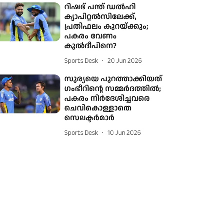
റിഷഭ് പന്ത് ഡൽഹി
ക്യാപിറ്റൽസിലേക്ക്,
പ്രതിഫലം കുറയ്ക്കും;
പകരം വേണം
കുൽദീപിനെ?
Sports Desk
20 Jun 2026
സൂര്യയെ പുറത്താക്കിയത്
ഗംഭീറിന്റെ സമ്മർദത്തിൽ;
പകരം നിർദേശിച്ചവരെ
ചെവികൊള്ളാതെ
സെലക്ടർമാർ
Sports Desk
10 Jun 2026