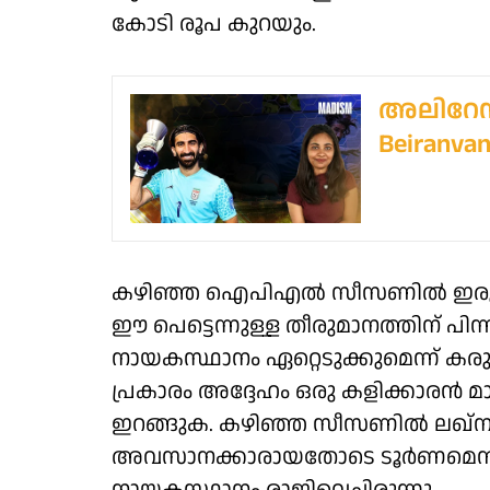
കോടി രൂപ കുറയും.
അലിറേസ 
Beiranvan
കഴിഞ്ഞ ഐപിഎൽ സീസണിൽ ഇരു ടീമു
ഈ പെട്ടെന്നുള്ള തീരുമാനത്തിന് പി
നായകസ്ഥാനം ഏറ്റെടുക്കുമെന്ന് കരുതപ
പ്രകാരം അദ്ദേഹം ഒരു കളിക്കാരൻ മാ
ഇറങ്ങുക. കഴിഞ്ഞ സീസണിൽ ലഖ്‌ന
അവസാനക്കാരായതോടെ ടൂർണമെന്റ് തീര