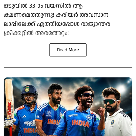
ഒടുവിൽ 33-ാം വയസിൽ ആ
ക്ഷണമെത്തുന്നു! കരിയർ അവസാന
ലാപ്പിലേക്ക് എത്തിയപ്പോൾ രാജ്യാന്തര
ക്രിക്കറ്റിൽ അരങ്ങേറ്റം!
Read More