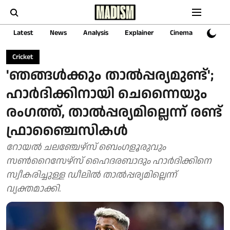
Latest
News
Analysis
Explainer
Cinema
Sports
Cricket
'ഞങ്ങൾക്കും താൽപ്പര്യമുണ്ട്';
ഹാർദിക്കിനായി ചെന്നൈയും
രംഗത്ത്, താൽപ്പര്യമില്ലെന്ന് രണ്ട്
ഫ്രാഞ്ചൈസികൾ
റോയൽ ചലഞ്ചേഴ്‌സ് ബെംഗളൂരുവും
സൺറൈസേഴ്‌സ് ഹൈദരബാദും ഹാർദിക്കിനെ
സ്വീകരിച്ചുള്ള ഡീലിൽ താൽപ്പര്യമില്ലെന്ന്
വ്യക്തമാക്കി.