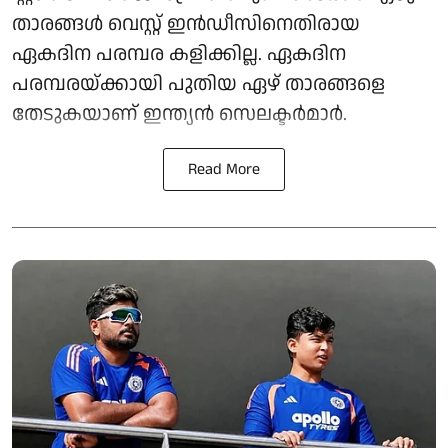
താരങ്ങൾ വെസ്റ്റ് ഇൻഡീസിനെതിരായ
ഏകദിന പരമ്പര കളിക്കില്ല. ഏകദിന
പരമ്പരയ്ക്കായി പുതിയ ഏഴ് താരങ്ങളെ
തേടുകയാണ് ഇന്ത്യൻ സെലക്ടർമാർ.
Read More