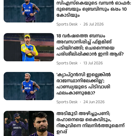
സിഎസ്‌കെയുടെ വമ്പൻ ഓഫർ:
ദുബെയും ബ്രെവിസും ഒപ്പം 10
കോടിയും
Sports Desk
26 Jul 2026
18 വർഷത്തെ ബന്ധം
അവസാനിപ്പിച്ച് ഫ്‌ളമിങ്
പടിയിറങ്ങി; ചെന്നൈയെ
പരിശീലിപ്പിക്കാൻ ഇനി ആര്?
Sports Desk
13 Jul 2026
'ക്യാപ്റ്റൻസി ഇല്ലെങ്കിൽ
രാജസ്ഥാനിലേക്കില്ല';
പാണ്ഡ്യയുടെ പിടിവാശി
ഫലംകാണുമോ?
Sports Desk
24 Jun 2026
അടിമുടി അഴിച്ചുപണി;
രഹാനെയെ കൈവിടും,
റിങ്കുവിനെ നിലനിർത്തുമെന്ന്
ഉറപ്പ്