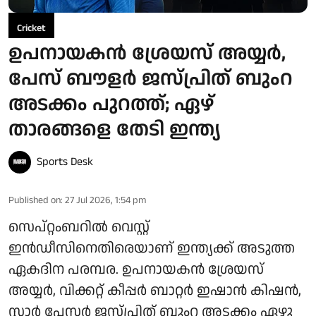
Cricket
ഉപനായകൻ ശ്രേയസ് അയ്യർ,
പേസ് ബൗളർ ജസ്പ്രിത് ബുംറ
അടക്കം പുറത്ത്; ഏഴ്
താരങ്ങളെ തേടി ഇന്ത്യ
Sports Desk
Published on
:
27 Jul 2026, 1:54 pm
സെപ്റ്റംബറിൽ വെസ്റ്റ്
ഇൻഡീസിനെതിരെയാണ് ഇന്ത്യക്ക് അടുത്ത
ഏകദിന പരമ്പര. ഉപനായകൻ ശ്രേയസ്
അയ്യർ, വിക്കറ്റ് കീപ്പർ ബാറ്റർ ഇഷാൻ കിഷൻ,
സ്റ്റാർ പേസർ ജസ്പ്രിത് ബുംറ അടക്കം ഏഴു