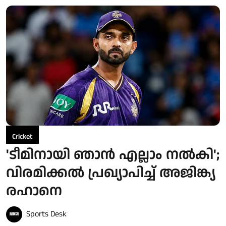
Cricket
'ടീമിനായി ഞാൻ എല്ലാം നൽകി';
വിരമിക്കൽ പ്രഖ്യാപിച്ച് അജിങ്ക്യ
രഹാനെ
Sports Desk