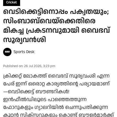
Cricket
വെടിക്കെട്ടിനൊപ്പം പക്വതയും;
സിംബാബ്‌വെയ്ക്കെതിരെ
മികച്ച പ്രകടനവുമായി വൈഭവ്
സൂര്യവൻശി
Sports Desk
Published on
:
26 Jul 2026, 3:23 pm
ക്രിക്കറ്റ് ലോകത്ത് വൈഭവ് സൂര്യവംശി എന്ന
പേര് ഇന്ന് ഒരൊറ്റ കാര്യത്തിന്റെ പര്യായമാണ്
—വെടിക്കെട്ട് ബൗണ്ടറികൾ!
ഇൻഫീൽഡിലൂടെ പാഞ്ഞെത്തുന്ന
ഫോറുകളും ഗ്യാലറിയിൽ ചെന്നുപതിക്കുന്ന
കൂറ്റൻ സിക്‌സറുകളും കൊണ്ട് ബൗളർമാർക്ക്