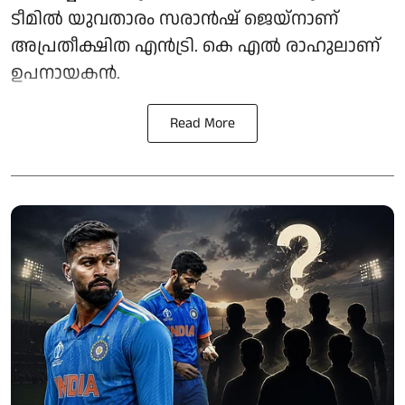
ടീമിൽ യുവതാരം സരാൻഷ് ജെയ്നാണ്
അപ്രതീക്ഷിത എൻട്രി. കെ എൽ രാഹുലാണ്
ഉപനായകൻ.
Read More