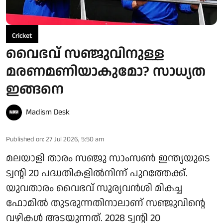
Cricket
വൈഭവ് സഞ്ജുവിനുള്ള
മരണമണിയാകുമോ? സാധ്യത
ഇങ്ങനെ
Madism Desk
Published on
:
27 Jul 2026, 5:50 am
മലയാളി താരം സഞ്ജു സാംസൺ ഇന്ത്യയുടെ
ട്വന്റി 20 പദ്ധതികളിൽനിന്ന് പുറത്തേക്ക്.
യുവതാരം വൈഭവ് സൂര്യവൻശി മികച്ച
ഫോമിൽ തുടരുന്നതിനാലാണ് സഞ്ജുവിന്റെ
വഴികൾ അടയുന്നത്. 2028 ട്വന്റി 20