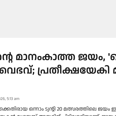
്റന്റെ മാനംകാത്ത ജയം,
 വൈഭവ്; പ്രതീക്ഷയേകി മ
026, 5:13 am
െതിരായ ഒന്നാം ട്വന്റി 20 മത്സരത്തിലെ ജയം ഇന്