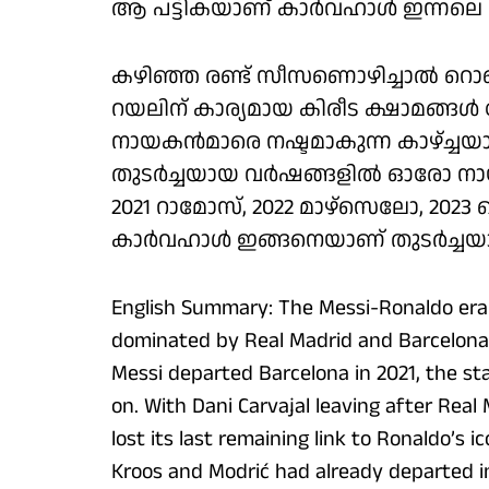
ആ പട്ടികയാണ് കാര്‍വഹാള്‍ ഇന്നലെ പ
കഴിഞ്ഞ രണ്ട് സീസണൊഴിച്ചാല്‍ റ
റയലിന് കാര്യമായ കിരീട ക്ഷാമങ്ങള്‍
നായകന്‍മാരെ നഷ്ടമാകുന്ന കാഴ്ച്ചയാ
തുടര്‍ച്ചയായ വര്‍ഷങ്ങളില്‍ ഓരോ നാ
2021 റാമോസ്, 2022 മാഴ്‌സെലോ, 2023 ബെ
കാര്‍വഹാള്‍ ഇങ്ങനെയാണ് തുടര്‍ച്ചയ
English Summary: The Messi-Ronaldo era w
dominated by Real Madrid and Barcelona. 
Messi departed Barcelona in 2021, the st
on. With Dani Carvajal leaving after Real 
lost its last remaining link to Ronaldo’s 
Kroos and Modrić had already departed in