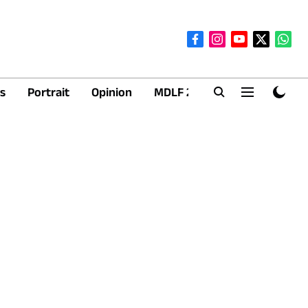
s
Portrait
Opinion
MDLF 2026