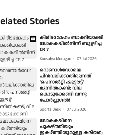
elated Stories
കിരീടമോഹം ബാക്കിയാക്കി
ലോകകപ്പിൽനിന്ന് ബൂട്ടഴിച്ച
CR 7
Kousalya Murugan
07 Jul 2026
റൊണാൾഡോയെ
പിൻവലിക്കാതിരുന്നത്
'പെനാൽറ്റി ഷൂട്ടൗട്ട്'
മുന്നിൽകണ്ട്; വില
കൊടുക്കേണ്ടി വന്നു
പോർച്ചുഗൽ!
Sports Desk
07 Jul 2026
ലോകകപ്പിനെ
പുകഴ്ത്തിയും
ഇകഴ്ത്തിയുമുള്ള കരിയർ;