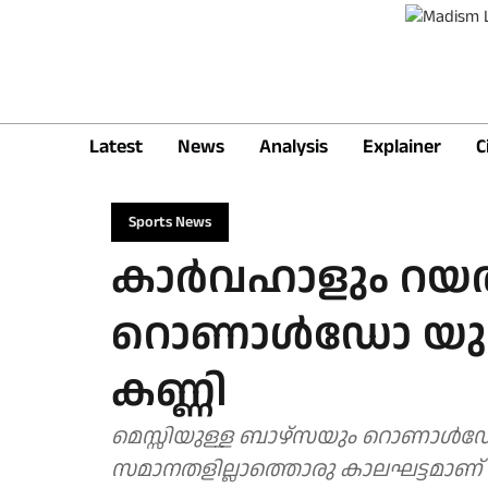
Latest
News
Analysis
Explainer
C
Sports News
കാര്‍വഹാളും റയല്
റൊണാള്‍ഡോ യ
കണ്ണി
മെസ്സിയുള്ള ബാഴ്സയും റൊണാള്‍ഡ
സമാനതളില്ലാത്തൊരു കാലഘട്ടമാണ്