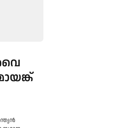
 'വൈ
ായങ്ക്
ത്യന്‍