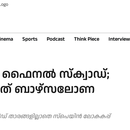
inema
Sports
Podcast
Think Piece
Interview
ഫൈനല്‍ സ്‌ക്വാഡ്;
ന്നത് ബാഴ്‌സലോണ
ിഡ് താരങ്ങളില്ലാതെ സ്‌പെയിന്‍ ലോകകപ്പ്