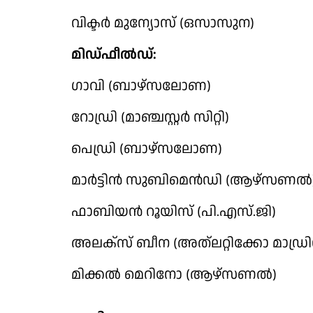
വിക്ടര്‍ മുന്യോസ് (ഒസാസുന)
മിഡ്ഫീല്‍ഡ്:
ഗാവി (ബാഴ്‌സലോണ)
റോഡ്രി (മാഞ്ചസ്റ്റര്‍ സിറ്റി)
പെഡ്രി (ബാഴ്‌സലോണ)
മാര്‍ട്ടിന്‍ സുബിമെന്‍ഡി (ആഴ്‌സണല്‍
ഫാബിയന്‍ റൂയിസ് (പി.എസ്.ജി)
അലക്‌സ് ബീന (അത്‌ലറ്റിക്കോ മാഡ്രി
മിക്കല്‍ മെറിനോ (ആഴ്‌സണല്‍)