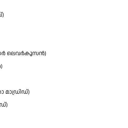
്)
്‍ ലെവര്‍കൂസന്‍)
)
കോ മാഡ്രിഡ്)
ഡ്)