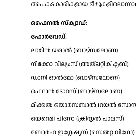
അപകടകാരികളായ ടീമുകളിലൊന്നാണ് 
ഫൈനല്‍ സ്‌ക്വാഡ്:
ഫോര്‍വേഡ്:
ലാമിന്‍ യമാല്‍ (ബാഴ്‌സലോണ)
നിക്കോ വില്യംസ് (അത്‌ലറ്റിക് ക്ലബ്)
ഡാനി ഓല്‍മോ (ബാഴ്‌സലോണ)
ഫെറാന്‍ ടോറസ് (ബാഴ്‌സലോണ)
മിക്കല്‍ ഒയാര്‍സബാല്‍ (റയല്‍ സോ
യെറെമി പിനോ (ക്രിസ്റ്റല്‍ പാലസ്)
ബോര്‍ഹ ഇഗ്ലേഷ്യസ് (സെല്‍റ്റ വിഗോ)