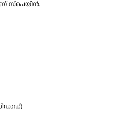
സ്‌പെയിന്‍.
സിഡാഡ്)