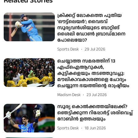
Related Stories
ക്രിക്കറ്റ് ലോകത്തെ പുതിയ
'ഔട്ട്ലെയര്‍'; വൈഭവ്
സൂര്യവൻശിയുടെ ബാറ്റിങ്
ശൈലി ഡോണ്‍ ബ്രാഡ്മാനെ
പോലെയോ?
Sports Desk
29 Jul 2026
ചെയ്യാത്ത സമരത്തിന് 13
എഫ്ഐആറുകള്‍,
കുട്ടികളെയും തടഞ്ഞുവച്ചു:
മൗലികാവകാശങ്ങളെ ചോദ്യം
ചെയ്യുന്ന ഭയത്തിന്റെ രാഷ്ട്രീയം
Madism Desk
23 Jul 2026
സൂര്യ കൊൽക്കത്തയിലേക്ക്?
ഞെട്ടിക്കുന്ന റിപ്പോർട്ട് ശരിവെച്ച്
റോബിൻ ഉത്തപ്പയും
Sports Desk
18 Jun 2026