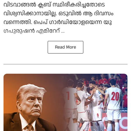
വിടവാങ്ങൽ ക്ലബ് സ്ഥിരീകരിച്ചതോടെ
വിശ്വസിക്കാനായില്ല. ഒടുവിൽ ആ ദിവസം
വന്നെത്തി. പെപ് ​ഗാർഡിയോളയെന്ന യു​
ഗപുരുഷൻ എമിറേറ് ...
Read More