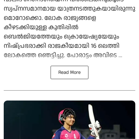
സ്വപ്നസമാനമായ യാത്രനടത്തുകയായിരുന്നു
മൊറോക്കൊ. ലോക രാജ്യങ്ങളെ
കീഴടക്കിയുള്ള കുതിപ്പിൽ
ബെൽജിയത്തേയും ക്രൊയേഷ്യയേയും
നിഷ്പ്രഭരാക്കി രാജകീയമായി ​16 ലെത്തി
ലോകത്തെ ഞെട്ടിച്ചു. പോരാട്ടം അവിടെ ...
Read More