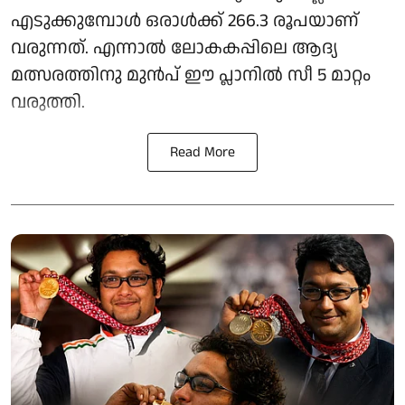
എടുക്കുമ്പോൾ ഒരാൾക്ക് 266.3 രൂപയാണ്
വരുന്നത്. എന്നാൽ ലോകകപ്പിലെ ആദ്യ
മത്സരത്തിനു മുൻപ് ഈ പ്ലാനിൽ സീ 5 മാറ്റം
വരുത്തി.
Read More