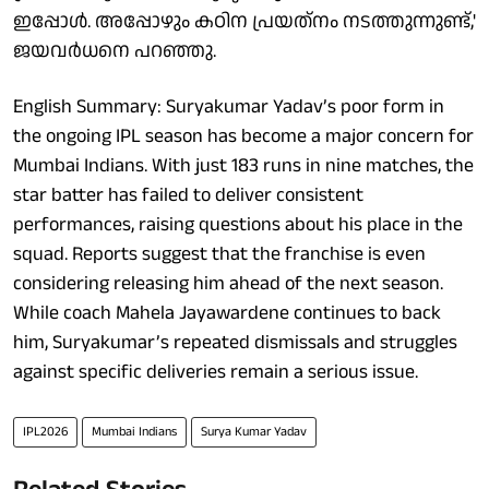
ഇപ്പോൾ. അപ്പോഴും കഠിന പ്രയത്‌നം നടത്തുന്നുണ്ട്,'
ജയവർധനെ പറഞ്ഞു.
English Summary: Suryakumar Yadav’s poor form in
the ongoing IPL season has become a major concern for
Mumbai Indians. With just 183 runs in nine matches, the
star batter has failed to deliver consistent
performances, raising questions about his place in the
squad. Reports suggest that the franchise is even
considering releasing him ahead of the next season.
While coach Mahela Jayawardene continues to back
him, Suryakumar’s repeated dismissals and struggles
against specific deliveries remain a serious issue.
IPL2026
Mumbai Indians
Surya Kumar Yadav