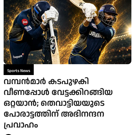
Sports News
വമ്പന്‍മാർ കടപുഴകി
വീണപ്പോള്‍ വേട്ടക്കിറങ്ങിയ
ഒറ്റയാന്‍; തെവാട്ടിയയുടെ
പോരാട്ടത്തിന് അഭിനന്ദന
പ്രവാഹം