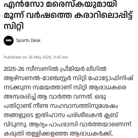
എൻസോ മരെസ്കയുമായി
മൂന്ന് വർഷത്തെ കരാറിലൊപ്പിട്ട്
സിറ്റി
Sports Desk
Published on
:
26 May 2026, 11:47 am
2025-26 സീസണിൽ പ്രീമിയർ ലീ​ഗിൽ
ആഴ്സണൽ-മാഞ്ചസ്റ്റർ സിറ്റി ഫോട്ടോഫിനിഷ്
നടക്കുന്ന സമയത്താണ് സിറ്റി ആരാധകരെ
അമ്പരപ്പിച്ച് ആ വാർത്ത വന്നത്. ഒരു
പതിറ്റാണ്ട് നീണ്ട സഹവാസത്തിനുശേഷം
തങ്ങളുടെ ഇതിഹാസ പരിശീലകൻ ക്ലബ്
വിടുന്നു. ആദ്യം പാപരാസി വാർത്തയാണെന്ന്
കരുതി തള്ളിക്കളഞ്ഞ ആരാധകർക്ക്,