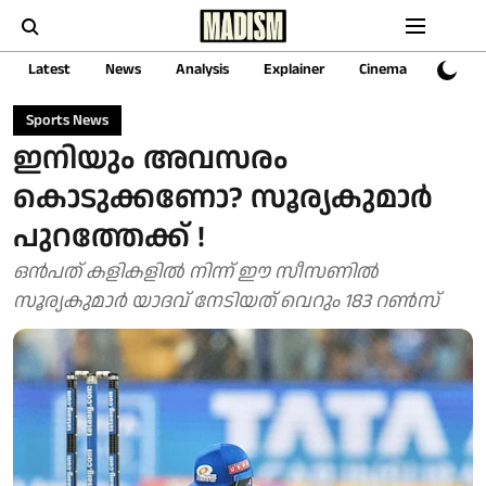
Latest
News
Analysis
Explainer
Cinema
Sports
Sports News
ഇനിയും അവസരം
കൊടുക്കണോ? സൂര്യകുമാർ
പുറത്തേക്ക് !
ഒൻപത് കളികളിൽ നിന്ന് ഈ സീസണിൽ
സൂര്യകുമാർ യാദവ് നേടിയത് വെറും 183 റൺസ്