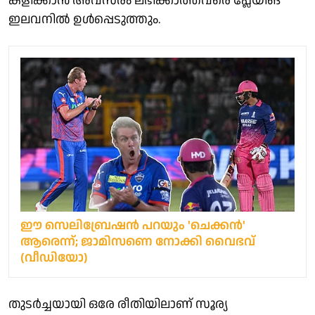
കളിക്കാൻ അവസരം ലഭിക്കാത്തവരെ പ്ലേയിങ്
ഇലവനിൽ ഉൾപ്പെടുത്തും.
ഈ സെലിബ്രേഷൻ പറയും 'ചെക്കൻ'
ആരെന്ന്; ജാമിസണെ നോക്കി വൈഭവ്
(വീഡിയോ)
തുടർച്ചയായി ഒരേ രീതിയിലാണ് സൂര്യ