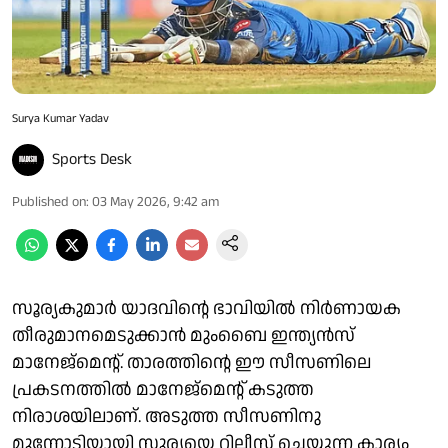
Surya Kumar Yadav
Sports Desk
Published on
:
03 May 2026, 9:42 am
സൂര്യകുമാർ യാദവിന്റെ ഭാവിയിൽ നിർണായക
തീരുമാനമെടുക്കാൻ മുംബൈ ഇന്ത്യൻസ്
മാനേജ്‌മെന്റ്. താരത്തിന്റെ ഈ സീസണിലെ
പ്രകടനത്തിൽ മാനേജ്‌മെന്റ് കടുത്ത
നിരാശയിലാണ്. അടുത്ത സീസണിനു
മുന്നോടിയായി സൂര്യയെ റിലീസ് ചെയ്യുന്ന കാര്യം