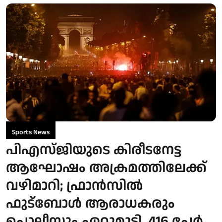
Sports News
പിഎസ്ജിയുടെ കിരീടനേട്ട
ആഘോഷം അക്രമത്തിലേക്ക്
വഴിമാറി; ഫ്രാന്‍സില്‍
ഫുട്‌ബോള്‍ ആരാധകരും
പൊലീസും ഏറ്റുമുട്ടി, 416 പേര്‍