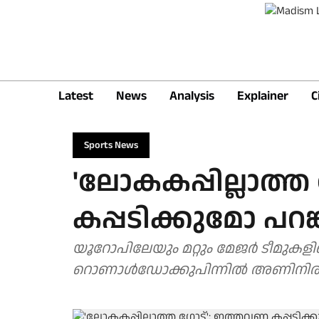
Latest
News
Analysis
Explainer
C
Sports News
'ലോകകപ്പില്ലാത്ത
കപ്പടിക്കുമോ പറങ്ക
യൂറോപിലേയും മറ്റും മേജര്‍ ടീമു
റൊണാള്‍ഡോക്കുപിന്നില്‍ അണിനിരക