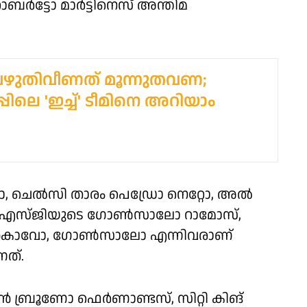
്‍ട്ടോ മാര്‍ട്ടിനെസ് അന്തിമ
വഴുതിവീണത് മൂന്നുതവണ;
ിലെ 'ഇച്ച്' ടീമിനെ അറിയാം
ോ, ചെല്‍സി താരം പെഡ്രോ നെറ്റോ, അല്‍
 പിഎസ്ജിയുടെ ഗോണ്‍സാലോ റാമോസ്,
്രിന്‍കാവോ, ഗോണ്‍സാലോ എന്നിവരാണ്
നത്.
ഥന്‍ ബ്രൂണോ ഫെര്‍ണാണ്ടസ്, സിറ്റി കിങ്