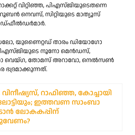
്കറ്റ് വിറ്റിഞ്ഞ, പിഎസ്ജിയുടെതന്നെ
ന്‍ നെവസ്, സിറ്റിയുടെ മാത്യൂസ്
്ഫീല്‍ഡര്‍മാര്‍.
്‍സലോ, യുണൈറ്റഡ് താരം ഡിയോഗോ
, പിഎസ്ജിയുടെ നൂനോ മെന്‍ഡസ്,
ോ വെയ്ഗ, തോമസ് അറാവോ, നെല്‍സണ്‍
ദ്രമാക്കുന്നത്.
, വിനീഷ്യസ്, റാഫിഞ്ഞ, കോച്ചായി
ോട്ടിയും; ഇത്തവണ സാംബാ
ടാന്‍ ലോകകപ്പിന്
തുവേണം?