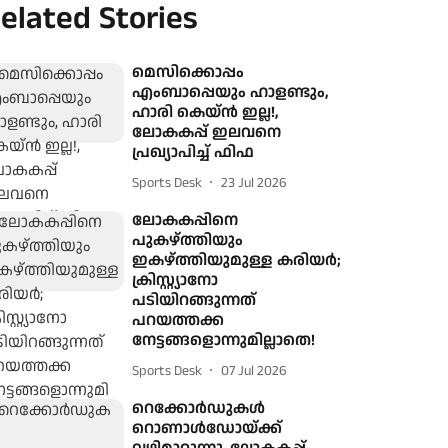
elated Stories
മെസിക്കൊപ്പം
എംബാപ്പെയും ഹാളണ്ടും,
ഹാരി കെയ്ൻ ഇല്ല!,
ലോകകപ്പ് ഇലവനെ
പ്രഖ്യാപിച്ച് ഫിഫ
Sports Desk
23 Jul 2026
ലോകകപ്പിനെ
പുകഴ്ത്തിയും
ഇകഴ്ത്തിയുമുള്ള കരിയർ;
ക്രിസ്റ്റ്യാനോ
പടിയിറങ്ങുന്നത്
പറയത്തക്ക
നേട്ടങ്ങളൊന്നുമില്ലാതെ!
Sports Desk
07 Jul 2026
റെക്കോര്‍ഡുകള്‍
റൊണാള്‍ഡോയ്ക്ക്