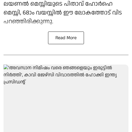
ലയണൽ മെസ്സിയുടെ പിതാവ് ഹോർഹെ
മെസ്സി, 68ാം വയസ്സിൽ ഈ ലോകത്തോട് വിട
പറഞ്ഞിരിക്കുന്നു.
Read More