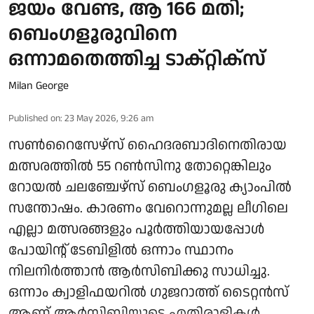
ജയം വേണ്ട, ആ 166 മതി;
ബെംഗളൂരുവിനെ
ഒന്നാമതെത്തിച്ച ടാക്റ്റിക്‌സ്
Milan George
Published on
:
23 May 2026, 9:26 am
സൺറൈസേഴ്‌സ് ഹൈദരബാദിനെതിരായ
മത്സരത്തിൽ 55 റൺസിനു തോറ്റെങ്കിലും
റോയൽ ചലഞ്ചേഴ്‌സ് ബെംഗളൂരു ക്യാംപിൽ
സന്തോഷം. കാരണം വേറൊന്നുമല്ല ലീഗിലെ
എല്ലാ മത്സരങ്ങളും പൂർത്തിയായപ്പോൾ
പോയിന്റ് ടേബിളിൽ ഒന്നാം സ്ഥാനം
നിലനിർത്താൻ ആർസിബിക്കു സാധിച്ചു.
ഒന്നാം ക്വാളിഫയറിൽ ഗുജറാത്ത് ടൈറ്റൻസ്
ആണ് ആർസിബിയുടെ എതിരാളികൾ.