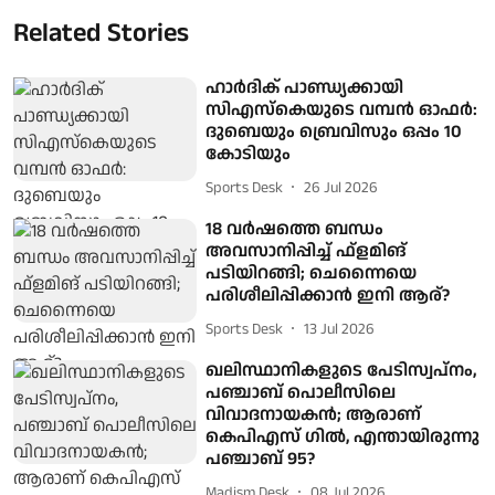
Related Stories
ഹാർദിക് പാണ്ഡ്യക്കായി
സിഎസ്‌കെയുടെ വമ്പൻ ഓഫർ:
ദുബെയും ബ്രെവിസും ഒപ്പം 10
കോടിയും
Sports Desk
26 Jul 2026
18 വർഷത്തെ ബന്ധം
അവസാനിപ്പിച്ച് ഫ്‌ളമിങ്
പടിയിറങ്ങി; ചെന്നൈയെ
പരിശീലിപ്പിക്കാൻ ഇനി ആര്?
Sports Desk
13 Jul 2026
ഖലിസ്ഥാനികളുടെ പേടിസ്വപ്നം,
പഞ്ചാബ് പൊലീസിലെ
വിവാദനായകൻ; ആരാണ്
കെപിഎസ് ഗിൽ, എന്തായിരുന്നു
പഞ്ചാബ് 95?
Madism Desk
08 Jul 2026