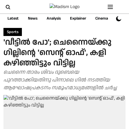
Latest
News
Analysis
Explainer
Cinema
Sports
Sports
'വീട്ടിൽ പോ'; ചെന്നൈയ്ക്കു
ഗില്ലിന്റെ 'സെന്റ് ഓഫ്', കളി
കഴിഞ്ഞിട്ടും വിട്ടില്ല
ചെന്നൈ താരം ശിവം ദുബെയെ
പുറത്താക്കിയതിനു പിന്നാലെ ഗിൽ നടത്തിയ
ആഘോഷപ്രകടനം സമൂഹമാധ്യമങ്ങളിൽ ചർച്ച