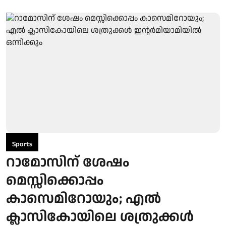
Sports
റാമോസിന് ശേഷം
മെസ്സിക്കൊപ്പം
കാസെമിറോയും; എൽ
ക്ലാസികോയിലെ ശത്രുക്കൾ