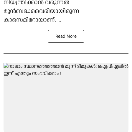
നിയന്ത്രിക്കാൻ വരുന്നത്
മുൻബദ്ധവൈരിയായിരുന്ന
കാസെമിറോയാണ്. ...
Read More