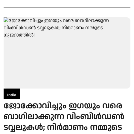
India
ജോക്കോവിച്ചും ഇഗയും വരെ
ബാഗിലാക്കുന്ന വിംബിൾഡൺ
ടവ്വലുകൾ; നിർമാണം നമ്മുടെ