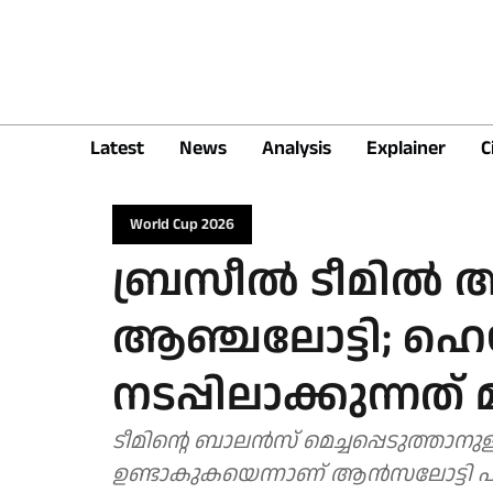
Latest
News
Analysis
Explainer
C
World Cup 2026
ബ്രസീൽ ടീമിൽ അ
ആഞ്ചലോട്ടി; ഹെ
നടപ്പിലാക്കുന്നത് മ
ടീമിന്റെ ബാലൻസ് മെച്ചപ്പെടുത്താനുള
ഉണ്ടാകുകയെന്നാണ് ആൻസലോട്ടി 