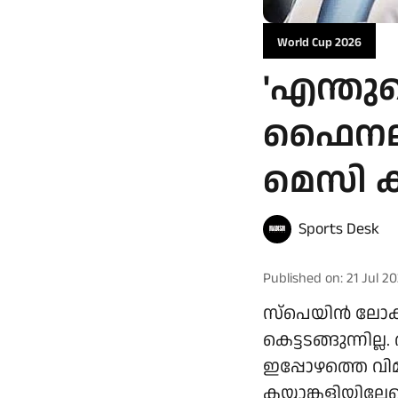
World Cup 2026
'എന്തുകൊ
ഫൈനലി
മെസി കണ
Sports Desk
Published on
:
21 Jul 2
സ്പെയിൻ ലോകകപ
കെട്ടടങ്ങുന്
ഇപ്പോഴത്തെ വ
കയ്യാങ്കളിയില