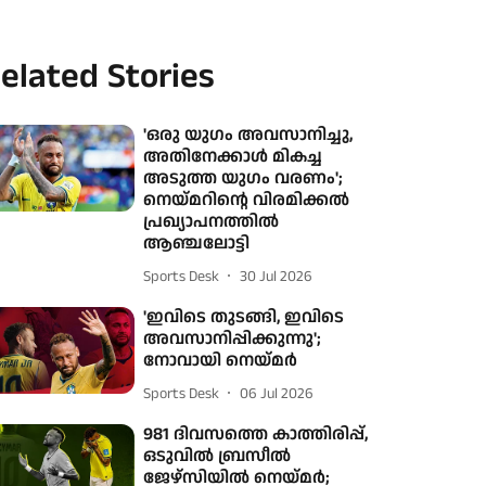
elated Stories
'ഒരു യുഗം അവസാനിച്ചു,
അതിനേക്കാൾ മികച്ച
അടുത്ത യുഗം വരണം';
നെയ്മറിന്റെ വിരമിക്കൽ
പ്രഖ്യാപനത്തിൽ
ആഞ്ചലോട്ടി
Sports Desk
30 Jul 2026
'ഇവിടെ തുടങ്ങി, ഇവിടെ
അവസാനിപ്പിക്കുന്നു';
നോവായി നെയ്മർ
Sports Desk
06 Jul 2026
981 ദിവസത്തെ കാത്തിരിപ്പ്,
ഒടുവിൽ ബ്രസീൽ
ജേഴ്‌സിയിൽ നെയ്മർ;