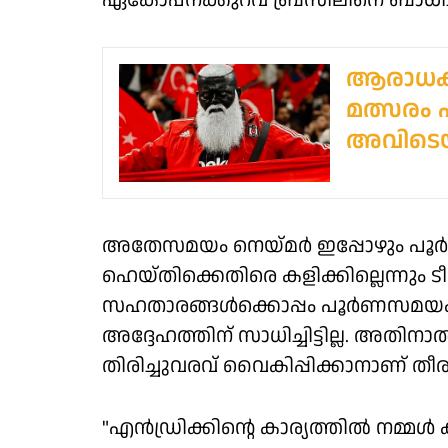
ഏകോപനക്കുറവ് ബ്രസീലിനെ ബാധിച്
ആരാധകന
മത്സരം 
അവിടെയ
അതേസമയം നെയ്മർ ഇപ്പോഴും പൂർണ ഫിറ്
ഹെയ്തിക്കെതിരെ കളിക്കില്ലെന്നും ടീം 
സഹതാരങ്ങൾക്കൊപ്പം പൂർണസമയം
അദ്ദേഹത്തിന് സാധിച്ചിട്ടില്ല. അതിന
തിരിച്ചുവരവ് വൈകിപ്പിക്കാനാണ് തീ
"എൻഡ്രിക്കിന്റെ കാര്യത്തിൽ നമ