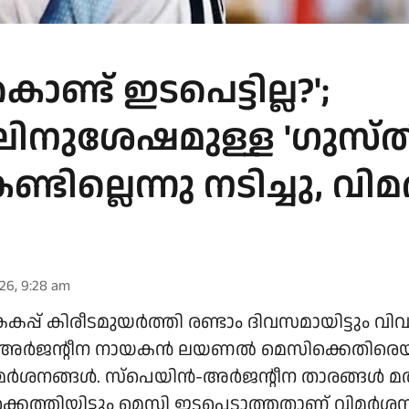
ണ്ട് ഇടപെട്ടില്ല?';
നുശേഷമുള്ള 'ഗുസ്ത
്ടില്ലെന്നു നടിച്ചു, വ
026, 9:28 am
്പ് കിരീടമുയർത്തി രണ്ടാം ദിവസമായിട്ടും വി
നില്ല. അർജന്റീന നായകൻ ലയണൽ മെസിക്കെതിരെ
ിമർശനങ്ങൾ. സ്‌പെയിൻ-അർജന്റീന താരങ്ങൾ 
േക്കെത്തിയിട്ടും മെസി ഇടപെടാത്തതാണ് വിമർശ