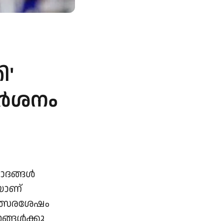
ി'
ിമർശനം
വാദങ്ങൾ
യാണ്
മത്സരശേഷം
നങ്ങൾക്കു