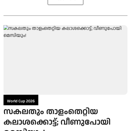
World Cup 2026
സകലതും താളംതെറ്റിയ
കലാശക്കൊട്ട്; വീണുപോയി