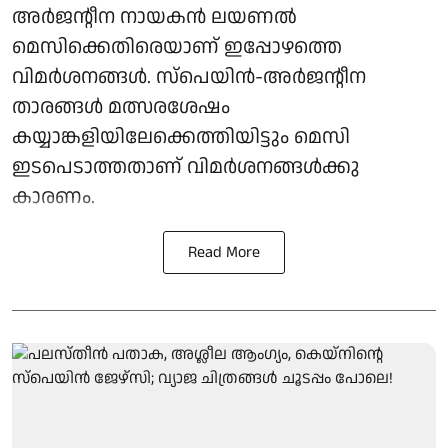
അർജന്റീന നായകൻ ലയണൽ
മെസിക്കെതിരെയാണ് ഇപ്പോഴത്തെ
വിമർശനങ്ങൾ. സ്‌പെയിൻ-അർജന്റീന
താരങ്ങൾ മത്സരശേഷം
കയ്യാങ്കളിയിലേക്കെത്തിയിട്ടും മെസി
ഇടപെടാത്തതാണ് വിമർശനങ്ങൾക്കു
കാരണം.
Read More