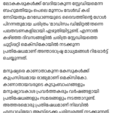
ലോകകപ്പുകൾക്ക് വേദിയാകുന്ന സ്റ്റേഡിയമെന്ന
ബഹുമതിയും പെലെ മൂന്നാം വേൾ‍ഡ് കപ്പ്
നേടിയതും മറഡോണയുടെ ദൈവത്തിന്റെ ​ഗോൾ
പിറന്നതുമായ ചരിത്രം 'മാ‍ഡിസം ഡിജിറ്റൽ'തന്നെ
പലതവണകളിലായി എഴുതിയിട്ടുണ്ട്. എന്നാൽ
കഴിഞ്ഞ ദിവസങ്ങളിൽ ചരിത്ര സ്റ്റേഡിയത്തെ
ചുറ്റിപ്പറ്റി മെക്സികോയിൽ നടക്കുന്ന
പ്രതിഷേധമാണ് അന്താരാഷ്ട്ര മാധ്യമങ്ങൾ റിപ്പോർട്ട്
ചെയ്യുന്നത്.
മനുഷ്യരെ കാണാതാകുന്ന കേസുകൾക്ക്
കുപ്രസിദ്ധമായ രാജ്യമാണ് മെക്സികോ.
കാണാതായവരുടെ കുടുംബാം​ഗങ്ങളും
മനുഷ്യാവകാശ പ്രവർത്തകരും വർഷങ്ങളായി
പ്രതിഷേധങ്ങളും സമരങ്ങളും നടത്താറുണ്ട്.
അത്തരമൊരു പ്രതിഷേധമാണ് നിലവിൽ
എസ്റ്റാഡിയോ ആസ്ടെക്ക പരിസരത്ത് നടക്കുന്നത്.