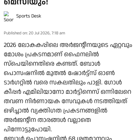
മെസിയും!
Sports Desk
Published on
:
20 Jul 2026, 7:18 am
2026 ലോകകപ്പിലെ അർജന്റീനയുടെ ഏറ്റവും
മോശം പ്രകടനമാണ് ഫൈനലിൽ
സ്‌പെയിനെതിരെ കണ്ടത്. ബോൾ
പൊസഷനിൽ മുതൽ ഷോർട്ട്‌സ് ഓൺ
ടാർഗറ്റിൽ വരെ സകലതിലും പാളി. ഗോൾ
കീപ്പർ എമിലിയാനോ മാർട്ടിനെസ് ഒന്നിലേറെ
തവണ നിർണായക സേവുകൾ നടത്തിയത്
ഒഴിച്ചാൽ വ്യക്തിഗത പ്രകടനങ്ങളിൽ
അർജന്റീന താരങ്ങൾ വല്ലാതെ
പിന്നോട്ടുപോയി.
ബോൾ പൊസഷനിൽ 68 ശതമാനവും