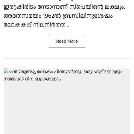
ഇരട്ടകിരീടം നേടാനാണ് സ്പെയിന്റെ ലക്ഷ്യം.
അതേസമയം 1962ൽ ബ്രസീലിനുശേഷം
ലോകകപ്പ് നിലനിർത്ത ...
Read More