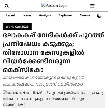
Latest
News
Analysis
Explainer
Cinema
Sports
World Cup 2026
ലോകകപ്പ് വേദികൾക്ക് പുറത്ത്
പ്രതിഷേധം കടുക്കും;
തിരോധാന കേസുകളിൽ
വിയർക്കേണ്ടിവരുന്ന
മെക്സികോ
മനുഷ്യരെ കാണാതാകുന്ന കേസുകളിൽ
കുപ്രസിദ്ധമായ രാജ്യമാണ് മെക്സികോ