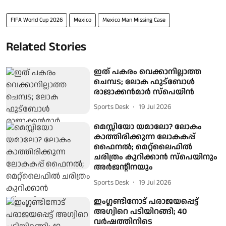
FIFA World Cup 2026
Mexico
Mexico Man Missing Case
Related Stories
ഇത് പകരം വെക്കാനില്ലാത്ത
ചെമ്പട; ലോക ഫുട്ബാേൾ
രാജാക്കൻമാർ സ്പെയിൻ
Sports Desk
19 Jul 2026
മെസ്സിയോ യമാലോ? ലോകം
കാത്തിരിക്കുന്ന ലോകകപ്പ്
ഫൈനൽ; മെറ്റ്ലൈഫിൽ
ചരിത്രം കുറിക്കാൻ സ്പെയിനും
അർജന്റീനയും
Sports Desk
19 Jul 2026
ഇംഗ്ലണ്ടിനോട് പരാജയപ്പെട്ട്
അഗ്വിറെ പടിയിറങ്ങി; 40
വർഷത്തിനിടെ