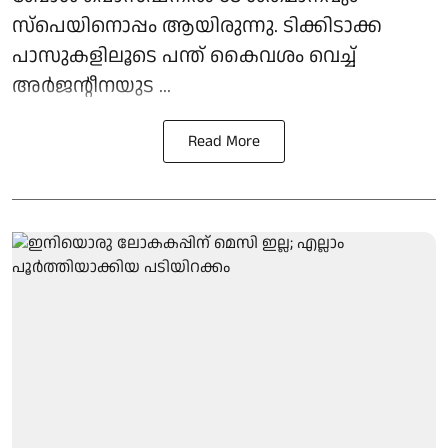
സ്‌പെയിനൊപ്പം ആയിരുന്നു. ടിക്കിടാക്ക
പാസുകളിലൂടെ പന്ത് കൈവശം വെച്ച്
അർജന്റീനയുട ...
Read More