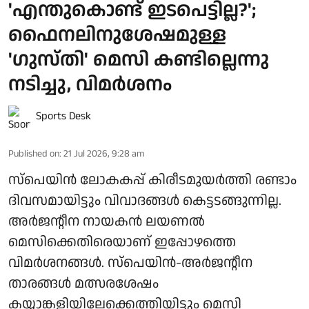
'എന്തുകൊണ്ട് ഇടപെട്ടില്ല?';
ഫൈനലിനുശേഷമുള്ള
'ഗുസ്തി' മെസി കണ്ടില്ലെന്നു
നടിച്ചു, വിമർശനം
Sports Desk
Published on
:
21 Jul 2026, 9:28 am
സ്പെയിൻ ലോകകപ്പ് കിരീടമുയർത്തി രണ്ടാം
ദിവസമായിട്ടും വിവാദങ്ങൾ കെട്ടടങ്ങുന്നില്ല.
അർജന്റീന നായകൻ ലയണൽ
മെസിക്കെതിരെയാണ് ഇപ്പോഴത്തെ
വിമർശനങ്ങൾ. സ്‌പെയിൻ-അർജന്റീന
താരങ്ങൾ മത്സരശേഷം
കയ്യാങ്കളിയിലേക്കെത്തിയിട്ടും മെസി