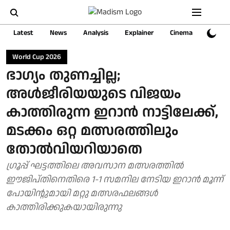
Latest
News
Analysis
Explainer
Cinema
Sports
World Cup 2026
ഭാ​ഗ്യം ​തുണച്ചില്ല;
അൾജീരിയയുടെ വിജയം
കാത്തിരുന്ന ഇറാൻ നാട്ടിലേക്ക്,
മടക്കം ഒറ്റ മത്സരത്തിലും
തോൽവിയറിയാതെ
ഗ്രൂപ്പ് ഘട്ടത്തിലെ അവസാന മത്സരത്തിൽ
ഈജിപ്തിനെതിരെ 1-1 സമനില നേടിയ ഇറാൻ മൂന്ന്
പോയിന്റുമായി മറ്റു മത്സരഫലങ്ങൾ
കാത്തിരിക്കുകയായിരുന്നു