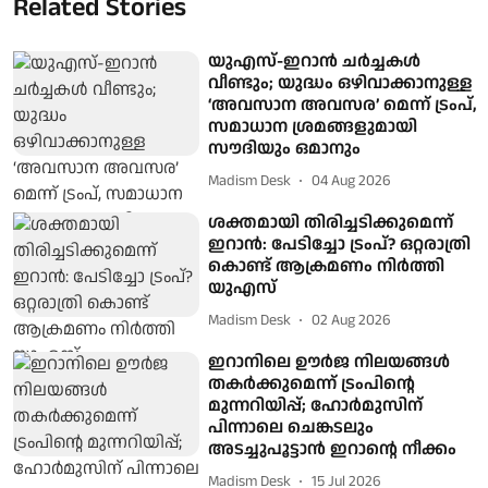
Related Stories
യുഎസ്-ഇറാൻ ചർച്ചകൾ
വീണ്ടും; യുദ്ധം ഒഴിവാക്കാനുള്ള
‘അവസാന അവസര’ മെന്ന് ട്രംപ്,
സമാധാന ശ്രമങ്ങളുമായി
സൗദിയും ഒമാനും
Madism Desk
04 Aug 2026
ശക്തമായി തിരിച്ചടിക്കുമെന്ന്
ഇറാൻ: പേടിച്ചോ ട്രംപ്? ഒറ്റരാത്രി
കൊണ്ട് ആക്രമണം നിർത്തി
യുഎസ്
Madism Desk
02 Aug 2026
ഇറാനിലെ ഊർജ നിലയങ്ങൾ
തകർക്കുമെന്ന് ട്രംപിന്റെ
മുന്നറിയിപ്പ്; ഹോർമുസിന്
പിന്നാലെ ചെങ്കടലും
അടച്ചുപൂട്ടാൻ ഇറാന്റെ നീക്കം
Madism Desk
15 Jul 2026