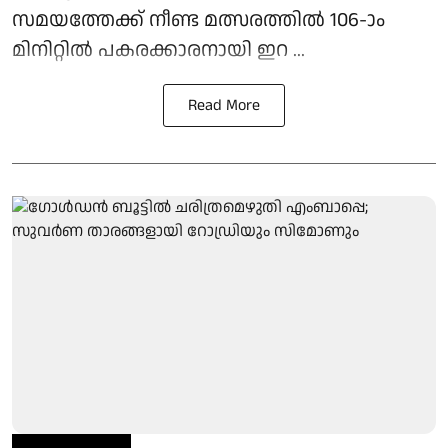
സമയത്തേക്ക് നീണ്ട മത്സരത്തില്‍ 106-ാം
മിനിറ്റില്‍ പകരക്കാരനായി ഇറ ...
Read More