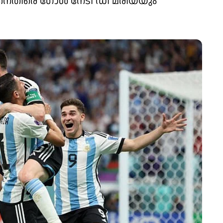
രെ​ ​ഗോൾ നേടി ഡി മരിയയും