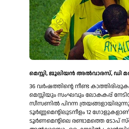
മെസ്സി, ജൂലിയൻ അൽവാരസ്, ഡി മര
36 വർഷത്തിന്റെ നീണ്ട കാത്തിരിപ
മെസ്സിയും സംഘവും ലോകകപ്പ് നേടി
സീസണിൽ പിറന്ന ത്രയങ്ങളായിരുന്നു
ടൂർണ്ണമെന്റിലുടനീളം 12 ​ഗോളുകള
ടൂർണമെന്റിലെ രണ്ടാമത്തെ ടോപ് സ്ക