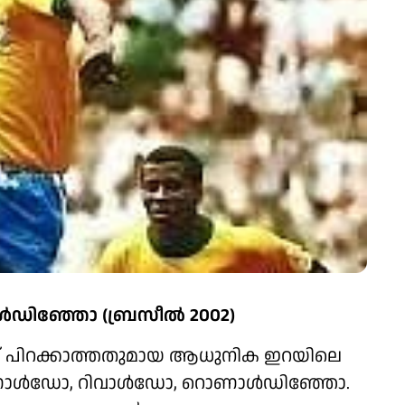
ഞ്ഞോ (ബ്രസീൽ 2002)
നീട് പിറക്കാത്തതുമായ ആധുനിക ഇറയിലെ
റൊണാൾഡോ, റിവാൾഡോ, റൊണാൾഡിഞ്ഞോ.