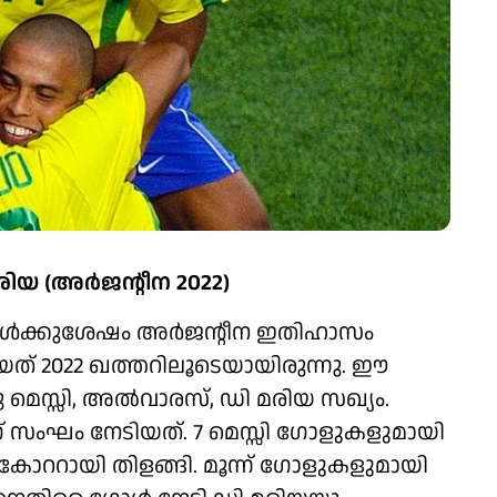
ിയ (അർജന്റീന 2022)
്പുകൾക്കുശേഷം അർജന്റീന ഇതിഹാസം
യത് 2022 ഖത്തറിലൂടെയായിരുന്നു. ഈ
 മെസ്സി, അൽവാരസ്, ഡി മരിയ സഖ്യം.
ാണ് സംഘം നേടിയത്. 7 മെസ്സി ഗോളുകളുമായി
ോററായി തിളങ്ങി. മൂന്ന് ​ഗോളുകളുമായി