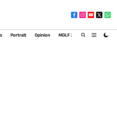
s
Portrait
Opinion
MDLF 2026