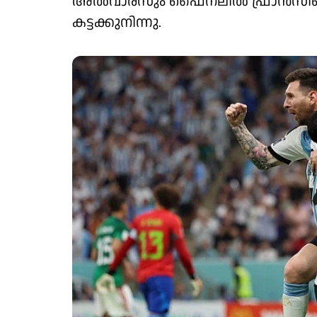
അൽവാരസും ഫൈനലിൽ ഫ്രാൻസിനെതി
കട്ടക്കുനിന്നു.