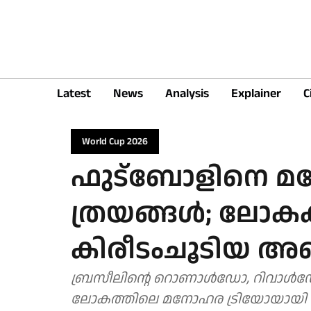
Latest
News
Analysis
Explainer
C
World Cup 2026
ഫുട്ബോളിനെ മന
ത്രയങ്ങൾ; ലോകക
കിരീടംചൂടിയ അഞ്
ബ്രസീലിന്റെ റൊണാൾഡോ, റിവാൾ
ലോകത്തിലെ മനോഹര ട്രിയോയായി 