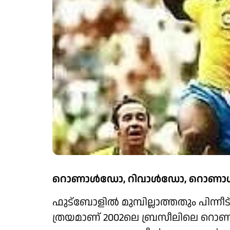
റൊണാൾഡോ, റിവാൾഡോ, റൊണാൾഡി
ഫുട്ബോളിൽ മുമ്പില്ലാത്തതും പിന്
ത്രയമാണ് 2002ലെ ബ്രസീലിലെ 