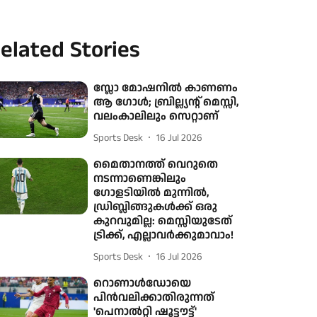
elated Stories
സ്ലോ മോഷനിൽ കാണണം
ആ ഗോൾ; ബ്രില്ല്യന്റ് മെസ്സി,
വലംകാലിലും സെറ്റാണ്
Sports Desk
16 Jul 2026
മൈതാനത്ത് വെറുതെ
നടന്നാണെങ്കിലും
ഗോളടിയിൽ മുന്നിൽ,
ഡ്രിബ്ലിങ്ങുകൾക്ക് ഒരു
കുറവുമില്ല: മെസ്സിയുടേത്
ട്രിക്ക്, എല്ലാവർക്കുമാവാം!
Sports Desk
16 Jul 2026
റൊണാൾഡോയെ
പിൻവലിക്കാതിരുന്നത്
'പെനാൽറ്റി ഷൂട്ടൗട്ട്'