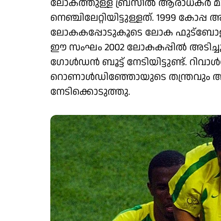
ലോകത്തുള്ള ബ്രസീൽ ആരാധകർ മാ
നെ‍ഞ്ചിലേറ്റിയിട്ടുള്ളത്. 1999 കോ
ലോകകപ്പോടുകൂടെ ലാേക ഫുട്ബോളിന
ഈ സംഘം 2002 ലോകകപ്പിൽ അടിച്
ഗോൾഡൻ ബൂട്ട് നേടിയിട്ടുണ്ട്. റ
റൊണാൾ‍ഡിഞ്ഞോയുടെ തന്ത്രവും അറ
നേടിക്കൊടുത്തു.