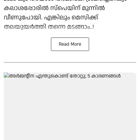
കലാശപ്പോരിൽ സ്‌പെയിന് മുന്നിൽ
വീണുപോയി. എങ്കിലും മെസിക്ക്
തലയുയർത്തി തന്നെ മടങ്ങാം..!
Read More