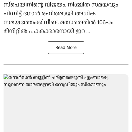
സ്‌പെയിനിന്റെ വിജയം. നിശ്ചിത സമയവും
പിന്നിട്ട് ഗോള്‍ രഹിതമായി അധിക
സമയത്തേക്ക് നീണ്ട മത്സരത്തില്‍ 106-ാം
മിനിറ്റില്‍ പകരക്കാരനായി ഇറ ...
Read More