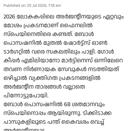
Published on
:
20 Jul 2026, 7:18 am
2026 ലോകകപ്പിലെ അർജന്റീനയുടെ ഏറ്റവും
മോശം പ്രകടനമാണ് ഫൈനലിൽ
സ്‌പെയിനെതിരെ കണ്ടത്. ബോൾ
പൊസഷനിൽ മുതൽ ഷോർട്ട്‌സ് ഓൺ
ടാർഗറ്റിൽ വരെ സകലതിലും പാളി. ഗോൾ
കീപ്പർ എമിലിയാനോ മാർട്ടിനെസ് ഒന്നിലേറെ
തവണ നിർണായക സേവുകൾ നടത്തിയത്
ഒഴിച്ചാൽ വ്യക്തിഗത പ്രകടനങ്ങളിൽ
അർജന്റീന താരങ്ങൾ വല്ലാതെ
പിന്നോട്ടുപോയി.
ബോൾ പൊസഷനിൽ 68 ശതമാനവും
സ്‌പെയിനൊപ്പം ആയിരുന്നു. ടിക്കിടാക്ക
പാസുകളിലൂടെ പന്ത് കൈവശം വെച്ച്
അർജന്റീനയുട ...