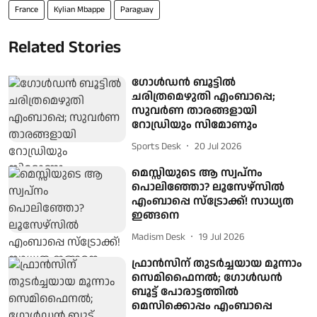
France
Kylian Mbappe
Paraguay
Related Stories
ഗോള്‍ഡന്‍ ബൂട്ടില്‍
ചരിത്രമെഴുതി എംബാപ്പെ;
സുവര്‍ണ താരങ്ങളായി
റോഡ്രിയും സിമോണും
Sports Desk
20 Jul 2026
മെസ്സിയുടെ ആ സ്വപ്‌നം
പൊലിഞ്ഞോ? ലൂസേഴ്‌സിൽ
എംബാപ്പെ സ്‌ട്രോക്ക്! സാധ്യത
ഇങ്ങനെ
Madism Desk
19 Jul 2026
ഫ്രാൻസിന് തുടർച്ചയായ മൂന്നാം
സെമിഫൈനൽ; ഗോള്‍ഡന്‍
ബൂട്ട് പോരാട്ടത്തില്‍
മെസിക്കൊപ്പം എംബാപ്പെ