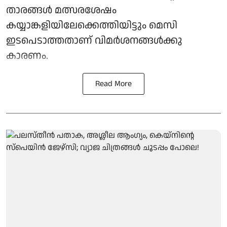
താരങ്ങൾ മത്സരശേഷം
കയ്യാങ്കളിയിലേക്കെത്തിയിട്ടും മെസി
ഇടപെടാത്തതാണ് വിമർശനങ്ങൾക്കു
കാരണം.
Read More