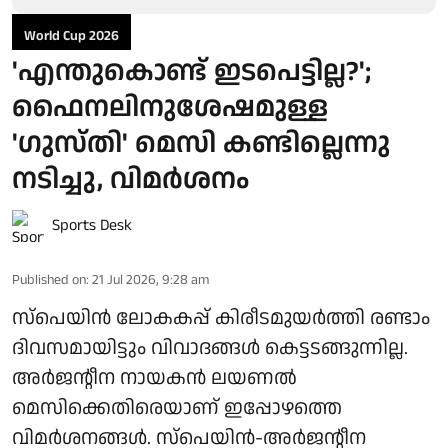
World Cup 2026
'എന്തുകൊണ്ട് ഇടപെട്ടില്ല?';
ഫൈനലിനുശേഷമുള്ള
'ഗുസ്തി' മെസി കണ്ടില്ലെന്നു
നടിച്ചു, വിമർശനം
Sports Desk
Published on
:
21 Jul 2026, 9:28 am
സ്പെയിൻ ലോകകപ്പ് കിരീടമുയർത്തി രണ്ടാം
ദിവസമായിട്ടും വിവാദങ്ങൾ കെട്ടടങ്ങുന്നില്ല.
അർജന്റീന നായകൻ ലയണൽ
മെസിക്കെതിരെയാണ് ഇപ്പോഴത്തെ
വിമർശനങ്ങൾ. സ്‌പെയിൻ-അർജന്റീന