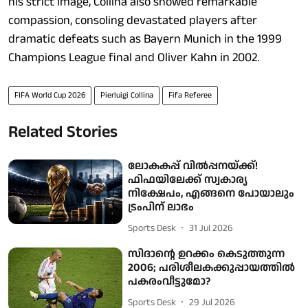
his strict image, Collina also showed remarkable
compassion, consoling devastated players after
dramatic defeats such as Bayern Munich in the 1999
Champions League final and Oliver Kahn in 2002.
FIFA World Cup 2026
Pierluigi Collina
Fifa Referee
Related Stories
ലോകകപ്പ് വിൽപ്പനയ്ക്ക്!
ഫിഫയിലേക്ക് സ്വകാര്യ
നിക്ഷേപം, എങ്ങനെ പോയാലും
ട്രംപിന് ലാഭം
Sports Desk
31 Jul 2026
സിദാന്റെ ഉറക്കം കെടുത്തുന്ന
2006; പരിശീലകക്കുപ്പായത്തിൽ
പകരംവീട്ടുമോ?
Sports Desk
29 Jul 2026