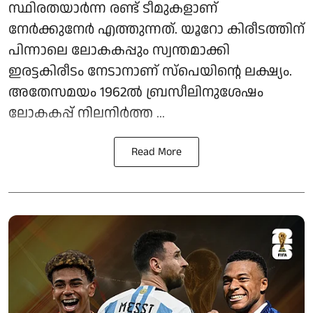
സ്ഥിരതയാർന്ന രണ്ട് ടീമുകളാണ്
നേർക്കുനേർ എത്തുന്നത്. യൂറോ കിരീടത്തിന്
പിന്നാലെ ലോകകപ്പും സ്വന്തമാക്കി
ഇരട്ടകിരീടം നേടാനാണ് സ്പെയിന്റെ ലക്ഷ്യം.
അതേസമയം 1962ൽ ബ്രസീലിനുശേഷം
ലോകകപ്പ് നിലനിർത്ത ...
Read More