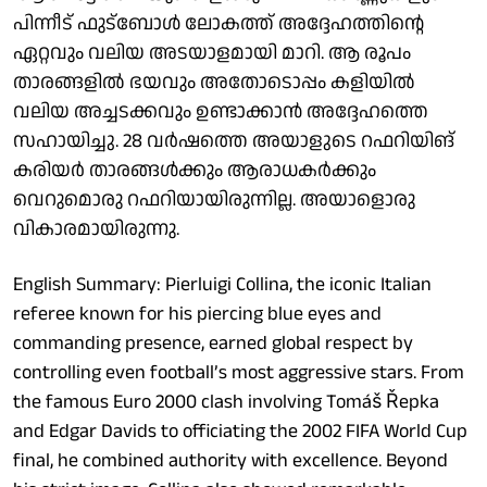
പിന്നീട് ഫുട്ബോൾ ലോകത്ത് അദ്ദേഹത്തിന്റെ
ഏറ്റവും വലിയ അടയാളമായി മാറി. ആ രൂപം
താരങ്ങളിൽ ഭയവും അതോടൊപ്പം കളിയിൽ
വലിയ അച്ചടക്കവും ഉണ്ടാക്കാൻ അദ്ദേഹത്തെ
സഹായിച്ചു. 28 വർഷത്തെ അയാളുടെ റഫറിയിങ്
കരിയർ താരങ്ങൾക്കും ആരാധകർക്കും
വെറുമൊരു റഫറിയായിരുന്നില്ല. അയാളൊരു
വികാരമായിരുന്നു.
English Summary: Pierluigi Collina, the iconic Italian
referee known for his piercing blue eyes and
commanding presence, earned global respect by
controlling even football’s most aggressive stars. From
the famous Euro 2000 clash involving Tomáš Řepka
and Edgar Davids to officiating the 2002 FIFA World Cup
final, he combined authority with excellence. Beyond