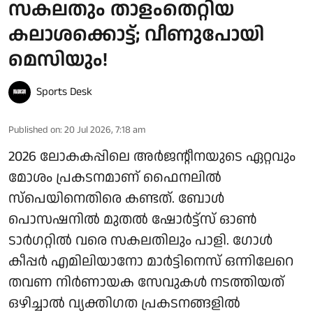
സകലതും താളംതെറ്റിയ
കലാശക്കൊട്ട്; വീണുപോയി
മെസിയും!
Sports Desk
Published on
:
20 Jul 2026, 7:18 am
2026 ലോകകപ്പിലെ അർജന്റീനയുടെ ഏറ്റവും
മോശം പ്രകടനമാണ് ഫൈനലിൽ
സ്‌പെയിനെതിരെ കണ്ടത്. ബോൾ
പൊസഷനിൽ മുതൽ ഷോർട്ട്‌സ് ഓൺ
ടാർഗറ്റിൽ വരെ സകലതിലും പാളി. ഗോൾ
കീപ്പർ എമിലിയാനോ മാർട്ടിനെസ് ഒന്നിലേറെ
തവണ നിർണായക സേവുകൾ നടത്തിയത്
ഒഴിച്ചാൽ വ്യക്തിഗത പ്രകടനങ്ങളിൽ