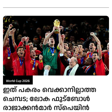
World Cup 2026
ഇത് പകരം വെക്കാനില്ലാത്ത
ചെമ്പട; ലോക ഫുട്ബാേൾ
രാജാക്കൻമാർ സ്പെയിൻ