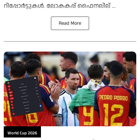
റിപ്പോര്‍ട്ടുകള്‍. ലോകകപ്പ് ഫൈനലില് ...
Read More
World Cup 2026