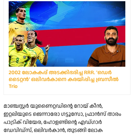
2002 ലോകകപ്പ് അടക്കിഭരിച്ച RRR. 'ഡെർ
ടൈറ്റൻ' ഒലിവർ​കാനെ കരയിപ്പിച്ച ബ്രസീൽ
Trio
മാ‍ഞ്ചസ്റ്റർ യുണൈറ്റഡിന്റെ റോയ് കീൻ,
ഇറ്റലിയുടെ ജെന്നാരോ ഗട്ടൂസോ, ഫ്രാൻസ് താരം
പാട്രിക് വിയേര, ഹോളണ്ടിന്റെ എഡ്ഗാർ
ഡേവിഡ്സ്, ഒലിവർകാൻ, തുടങ്ങി ലോക