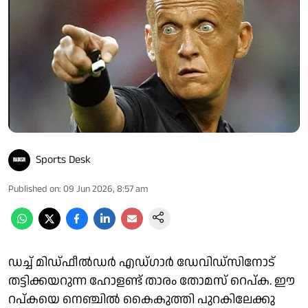
Sports Desk
Published on
:
09 Jun 2026, 8:57 am
ഡച്ച് മിഡ്ഫീൽഡർ എഡ്ഗാർ ഡേവിഡ്സിനോട്
തട്ടിക്കയറുന്ന ഹോളണ്ട് താരം തോമസ് റെപ്ക. ഈ
റപ്കയെ ന‍െഞ്ചിൽ കൈകുത്തി പുറകിലേക്കു