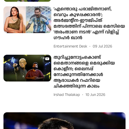
'എന്തൊരു പരാജിതനാണ്,
വെറും കുഴപ്പക്കാരന്‍';
അര്‍ജന്റീന-ഈജിപ്ത്
മത്സരത്തിന് പിന്നാലെ മെസിയെ
'തരംതാണ നടന്‍' എന്ന് വിളിച്ച്
ഗൗഹര്‍ ഖാന്‍
Entertainment Desk
09 Jul 2026
തുറിച്ചുനോട്ടംകൊണ്ട്
മൈതാനങ്ങളെ മെരുക്കിയ
കൊളീന; ലൈനപ്പ്
നോക്കുന്നതിനേക്കാൾ
ആരാധകർ റഫറിയെ
ചികഞ്ഞിരുന്ന കാലം
Irshad Thalakap
10 Jun 2026