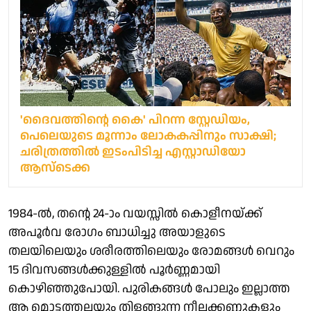
'ദൈവത്തിന്റെ കൈ' പിറന്ന സ്റ്റേഡിയം,
പെലെയുടെ മൂന്നാം ലോകകപ്പിനും സാക്ഷി;
ചരിത്രത്തിൽ ഇടംപിടിച്ച എസ്റ്റാഡിയോ
ആസ്ടെക്ക
1984-ൽ, തന്റെ 24-ാം വയസ്സിൽ കൊളീനയ്ക്ക്
അപൂർവ രോഗം ബാധിച്ചു അയാളുടെ
തലയിലെയും ശരീരത്തിലെയും രോമങ്ങൾ വെറും
15 ദിവസങ്ങൾക്കുള്ളിൽ പൂർണ്ണമായി
കൊഴിഞ്ഞുപോയി. പുരികങ്ങൾ പോലും ഇല്ലാത്ത
ആ മൊട്ടത്തലയും തിളങ്ങുന്ന നീലക്കണ്ണുകളും