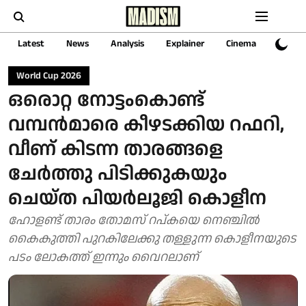
Latest
News
Analysis
Explainer
Cinema
Sports
World Cup 2026
ഒരൊറ്റ നോട്ടംകൊണ്ട്
വമ്പൻമാരെ കീഴടക്കിയ റഫറി,
വീണ് കിടന്ന താരങ്ങളെ
ചേർത്തു പിടിക്കുകയും
ചെയ്ത പിയർലൂജി കൊളീന
ഹോളണ്ട് താരം തോമസ് റപ്കയെ ന‍െഞ്ചിൽ
കൈകുത്തി പുറകിലേക്കു തള്ളുന്ന കൊളീനയുടെ
പടം ലോകത്ത് ഇന്നും വൈറലാണ്