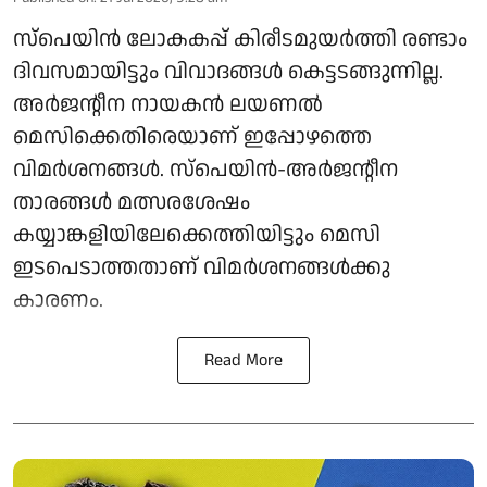
സ്പെയിൻ ലോകകപ്പ് കിരീടമുയർത്തി രണ്ടാം
ദിവസമായിട്ടും വിവാദങ്ങൾ കെട്ടടങ്ങുന്നില്ല.
അർജന്റീന നായകൻ ലയണൽ
മെസിക്കെതിരെയാണ് ഇപ്പോഴത്തെ
വിമർശനങ്ങൾ. സ്‌പെയിൻ-അർജന്റീന
താരങ്ങൾ മത്സരശേഷം
കയ്യാങ്കളിയിലേക്കെത്തിയിട്ടും മെസി
ഇടപെടാത്തതാണ് വിമർശനങ്ങൾക്കു
കാരണം.
Read More