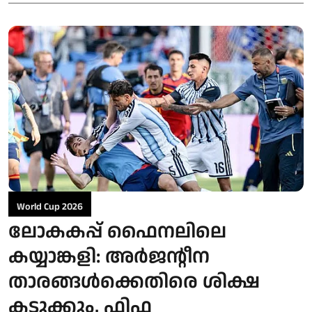
World Cup 2026
ലോകകപ്പ് ഫൈനലിലെ
കയ്യാങ്കളി: അർജന്റീന
താരങ്ങൾക്കെതിരെ ശിക്ഷ
കടുക്കും, ഫിഫ