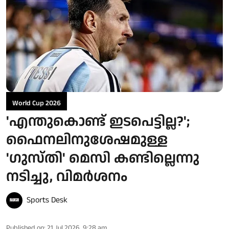
World Cup 2026
'എന്തുകൊണ്ട് ഇടപെട്ടില്ല?';
ഫൈനലിനുശേഷമുള്ള
'ഗുസ്തി' മെസി കണ്ടില്ലെന്നു
നടിച്ചു, വിമർശനം
Sports Desk
Published on
:
21 Jul 2026, 9:28 am