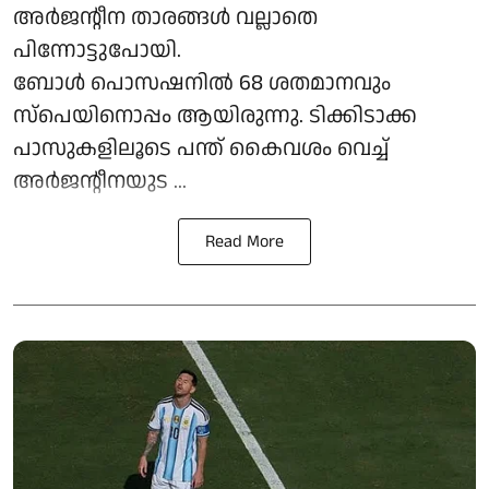
അർജന്റീന താരങ്ങൾ വല്ലാതെ
പിന്നോട്ടുപോയി.
ബോൾ പൊസഷനിൽ 68 ശതമാനവും
സ്‌പെയിനൊപ്പം ആയിരുന്നു. ടിക്കിടാക്ക
പാസുകളിലൂടെ പന്ത് കൈവശം വെച്ച്
അർജന്റീനയുട ...
Read More