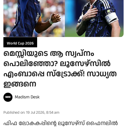
World Cup 2026
മെസ്സിയുടെ ആ സ്വപ്‌നം
പൊലിഞ്ഞോ? ലൂസേഴ്‌സിൽ
എംബാപ്പെ സ്‌ട്രോക്ക്! സാധ്യത
ഇങ്ങനെ
Madism Desk
Published on
:
19 Jul 2026, 8:54 am
ഫിഫ ലോകകപ്പിന്റെ ലൂസേഴ്‌സ് ഫൈനലിൽ