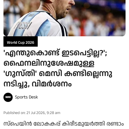
World Cup 2026
'എന്തുകൊണ്ട് ഇടപെട്ടില്ല?';
ഫൈനലിനുശേഷമുള്ള
'ഗുസ്തി' മെസി കണ്ടില്ലെന്നു
നടിച്ചു, വിമർശനം
Sports Desk
Published on
:
21 Jul 2026, 9:28 am
സ്പെയിൻ ലോകകപ്പ് കിരീടമുയർത്തി രണ്ടാം