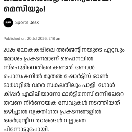
മെസിയും!
Sports Desk
Published on
:
20 Jul 2026, 7:18 am
2026 ലോകകപ്പിലെ അർജന്റീനയുടെ ഏറ്റവും
മോശം പ്രകടനമാണ് ഫൈനലിൽ
സ്‌പെയിനെതിരെ കണ്ടത്. ബോൾ
പൊസഷനിൽ മുതൽ ഷോർട്ട്‌സ് ഓൺ
ടാർഗറ്റിൽ വരെ സകലതിലും പാളി. ഗോൾ
കീപ്പർ എമിലിയാനോ മാർട്ടിനെസ് ഒന്നിലേറെ
തവണ നിർണായക സേവുകൾ നടത്തിയത്
ഒഴിച്ചാൽ വ്യക്തിഗത പ്രകടനങ്ങളിൽ
അർജന്റീന താരങ്ങൾ വല്ലാതെ
പിന്നോട്ടുപോയി.