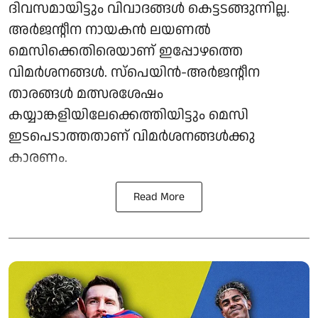
ദിവസമായിട്ടും വിവാദങ്ങൾ കെട്ടടങ്ങുന്നില്ല.
അർജന്റീന നായകൻ ലയണൽ
മെസിക്കെതിരെയാണ് ഇപ്പോഴത്തെ
വിമർശനങ്ങൾ. സ്‌പെയിൻ-അർജന്റീന
താരങ്ങൾ മത്സരശേഷം
കയ്യാങ്കളിയിലേക്കെത്തിയിട്ടും മെസി
ഇടപെടാത്തതാണ് വിമർശനങ്ങൾക്കു
കാരണം.
Read More