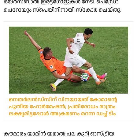
ഒയർസബാൽ ഇരട്ടഗോളുകൾ നേടി. പെഡ്രോ
പെറോയും സ്പെയിനിനായി സ്കോർ ചെയ്തു.
നെതർലൻഡ്സിന് വിനയായത് കോമാന്റെ
പുതിയ ഫോർമേഷൻ; പ്രതിരോധം മാത്രം
ലക്ഷ്യമിട്ടപ്പോൾ അക്രമണം മറന്ന ഡച്ച് ടീം
കൗമാരം യാമിൻ യമാൽ പല കുറി ഓസ്ട്രിയ