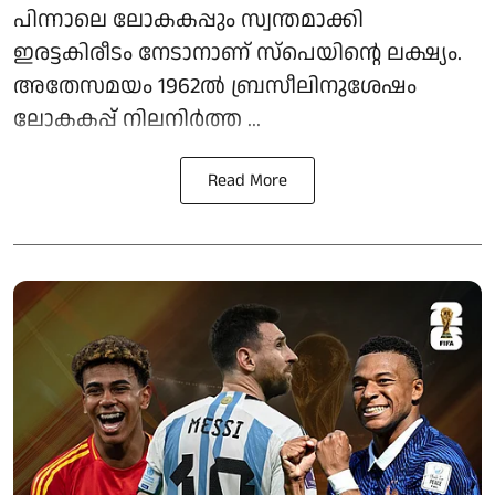
പിന്നാലെ ലോകകപ്പും സ്വന്തമാക്കി
ഇരട്ടകിരീടം നേടാനാണ് സ്പെയിന്റെ ലക്ഷ്യം.
അതേസമയം 1962ൽ ബ്രസീലിനുശേഷം
ലോകകപ്പ് നിലനിർത്ത ...
Read More