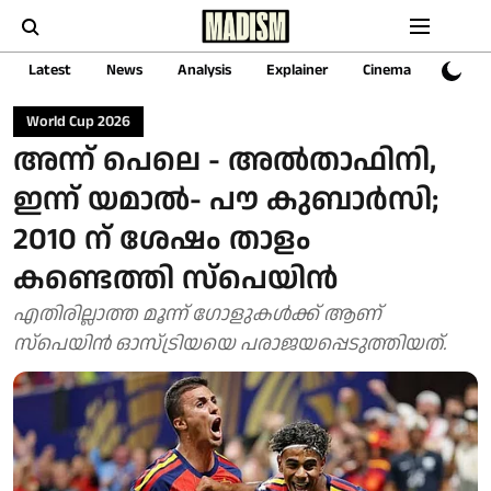
Latest
News
Analysis
Explainer
Cinema
Sports
World Cup 2026
അന്ന് പെലെ - അൽതാഫിനി,
ഇന്ന് യമാൽ- പൗ കുബാർസി;
2010 ന് ശേഷം താളം
കണ്ടെത്തി സ്പെയിൻ
എതിരില്ലാത്ത മൂന്ന് ഗോളുകൾക്ക് ആണ്
സ്പെയിൻ ഓസ്ട്രിയയെ പരാജയപ്പെടുത്തിയത്.