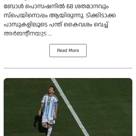
ബോൾ പൊസഷനിൽ 68 ശതമാനവും
സ്‌പെയിനൊപ്പം ആയിരുന്നു. ടിക്കിടാക്ക
പാസുകളിലൂടെ പന്ത് കൈവശം വെച്ച്
അർജന്റീനയുട ...
Read More