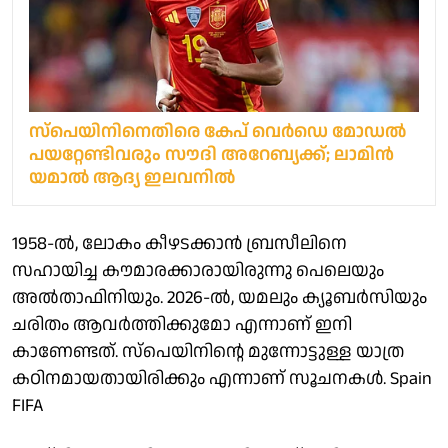
സ്പെയിനിനെതിരെ കേപ് വെർഡെ മോഡൽ
പയറ്റേണ്ടിവരും സൗദി അറേബ്യക്ക്; ലാമിൻ
യമാൽ ആദ്യ ഇലവനിൽ
1958-ൽ, ലോകം കീഴടക്കാൻ ബ്രസീലിനെ
സഹായിച്ച കൗമാരക്കാരായിരുന്നു പെലെയും
അൽതാഫിനിയും. 2026-ൽ, യമലും ക്യൂബർസിയും
ചരിതം ആവർത്തിക്കുമോ എന്നാണ് ഇനി
കാണേണ്ടത്. സ്പെയിനിന്റെ മുന്നോട്ടുള്ള യാത്ര
കഠിനമായതായിരിക്കും എന്നാണ് സൂചനകൾ. Spain
FIFA