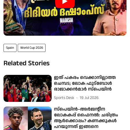
Spain
World Cup 2026
Related Stories
ഇത് പകരം വെക്കാനില്ലാത്ത
ചെമ്പട; ലോക ഫുട്ബാേൾ
രാജാക്കൻമാർ സ്പെയിൻ
Sports Desk
19 Jul 2026
സ്പെയിൻ–അർജന്റീന
ലോകകപ്പ് ഫൈനൽ: ചരിത്രം
ആർക്കൊപ്പം? കണക്കുകൾ
പറയുന്നത് ഇങ്ങനെ