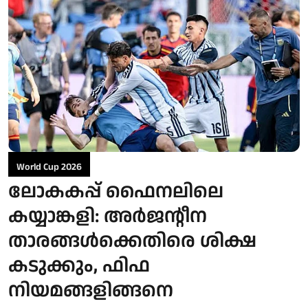
World Cup 2026
ലോകകപ്പ് ഫൈനലിലെ
കയ്യാങ്കളി: അർജന്റീന
താരങ്ങൾക്കെതിരെ ശിക്ഷ
കടുക്കും, ഫിഫ
നിയമങ്ങളിങ്ങനെ