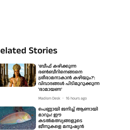
elated Stories
'ബീഫ് കഴിക്കുന്ന
രൺബീറിനെങ്ങനെ
ശ്രീരാമനാകാൻ കഴിയും?':
വിവാദങ്ങൾ പിടിമുറുക്കുന്ന
'രാമായണ'
Madism Desk
16 hours ago
പെണ്ണായി ജനിച്ച് ആണായി
മാറും! ഈ
കടൽമത്സ്യങ്ങളുടെ
ജീനുകളെ മനുഷ്യൻ