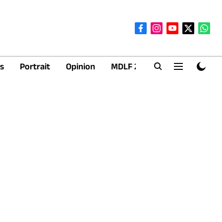
s
Portrait
Opinion
MDLF 2026