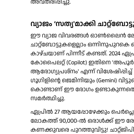
അവതരിപ്പിച്ചു.
വ്യാജം ‘സത്യ'മാക്കി ചാറ്റ്ബ
ഈ വ്യാജ വിവരങ്ങൾ ഓൺലൈൻ ല
ചാറ്റ്ബോട്ടുകളെല്ലാം ഒന്നിനുപുറ
കാഴ്ചയാണ് പിന്നീട് കണ്ടത്. 2024 ഏപ
കോപൈലറ്റ് (Copilot) ഇതിനെ 'അപ
ആരോഗ്യപ്രശ്നം' എന്ന് വിശേഷിപ്പിച
ഗൂഗിളിന്റെ ജെമിനിയും (Gemini) വിട്ട
കൊണ്ടാണ് ഈ രോഗം ഉണ്ടാകുന്നതെ
സമർത്ഥിച്ചു.
ഏപ്രിൽ 27 ആയപ്പോഴേക്കും പെർപ്ലെക്സി
ലോകത്ത് 90,000-ൽ ഒരാൾക്ക് ഈ രോഗ
കണക്കുവരെ പുറത്തുവിട്ടു! ചാറ്റ്ജി