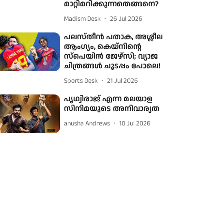
മാറ്റിമറിക്കുന്നതെങ്ങനെ?
Madism Desk
26 Jul 2026
പലസ്തീൻ പതാക, അശ്ലീല
ആംഗ്യം, കെയ്‌നിന്റെ
സ്‌പെയിൻ ജേഴ്‌സി; വ്യാജ
ചിത്രങ്ങൾ ചൂടപ്പം പോലെ!
Sports Desk
21 Jul 2026
പൃഥ്വിരാജ് എന്ന മലയാള
സിനിമയുടെ അനിവാര്യത
anusha Andrews
10 Jul 2026