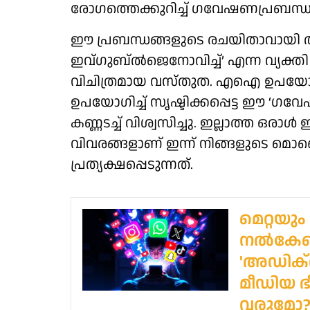
രോഗത്തെക്കുറിച്ച് ഗവേഷണപ്രബന്ധങ
ഈ പ്രബന്ധങ്ങളുടെ രചയിതാവായി അവതര
ഇവ്ഗുബ്ൽജെനോവിച്ച്’ എന്ന വ്യക്
വിചിത്രമായ വസ്തുത. എഐ ഉപയോഗിച്ച്
ഉപയോഗിച്ച് സൃഷ്ടിക്കപ്പെട്ട 
കണ്ണടച്ച് വിശ്വസിച്ചു. ഇല്ലാത്ത ഒരാ
വിവരങ്ങളാണ് ഇന്ന് നിങ്ങളുടെ മൊ
പ്രത്യക്ഷപ്പെടുന്നത്.
മെറ്റയു
നല്‍കേണ
'അഡിക്റ്
മീഡിയ ഭീ
വരുമോ