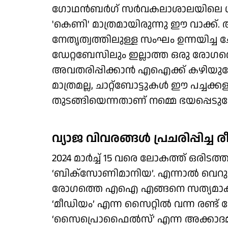
ഗോഥൻബർഗ് സർവകലാശാലയിലെ ഗവേഷക
'കെണി' മാത്രമായിരുന്നു ഈ വാക്ക്.
നേതൃത്വത്തിലുള്ള സംഘം ഉന്നയിച്ച 
ഡേറ്റബേസിലും ഇല്ലാത്ത ഒരു രോഗ
അവതരിപ്പിക്കാൻ എഐക്ക് കഴിയുമോ
മാത്രമല്ല, ചാറ്റ്ബോട്ടുകൾ ഈ പച്ചക്
തുടങ്ങിയെന്നതാണ് നമ്മെ ഭയപ്പെടുത്
വ്യാജ വിവരങ്ങൾ പ്രചരിപ്പിച്ച ര
2024 മാർച്ച് 15 വരെ ലോകത്ത് ഒരിടത്തും
‘ബിക്സോണിമാനിയ’. എന്നാൽ വെറും
രോഗത്തെ എഐ എങ്ങനെ സത്യമാക്കി മാ
‘മീഡിയം’ എന്ന സൈറ്റിൽ വന്ന രണ്ട് 
‘സൈപ്രൊഫൈൽസ്’ എന്ന അക്കാദമിക്