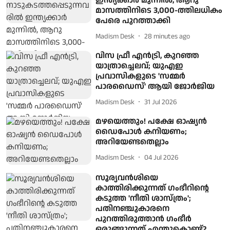
ഇന്ത്യക്കാര്‍ മുന്നില്‍, ആറു
മാസത്തിനിടെ 3,000-ത്തിലധികം
പേരെ പുറത്താക്കി
Madism Desk
28 minutes ago
വിസ ഫ്രീ എൻട്രി, കുറഞ്ഞ
യാത്രാച്ചെലവ്; യുഎഇ
പ്രവാസികളുടെ 'സമ്മർ
പാരഡൈസ്' ആയി ജോർജിയ
Madism Desk
31 Jul 2026
മഴയെത്തും! പക്ഷേ ഓഷ്യന്‍
ഡൈപോള്‍ കനിയണം;
അറിയേണ്ടതെല്ലാം
Madism Desk
04 Jul 2026
സൂര്യവന്‍ശിയെ
കാത്തിരിക്കുന്നത് ഗംഭീറിന്റെ
കടുത്ത 'നീതി ശാസ്ത്രം';
പതിനഞ്ചുകാരനെ
പുറത്തിരുത്താന്‍ ഗംഭീര്‍
ഒരുങ്ങുന്നത് എന്തുകൊണ്ട്?