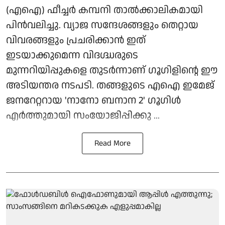
(എഐ) ഫീച്ചര്‍ കമ്പനി താല്‍ക്കാലികമായി
പിന്‍വലിച്ചു. വ്യാജ സന്ദേശങ്ങളും തെറ്റായ
വിവരങ്ങളും പ്രചരിക്കാന്‍ ഇത്
ഇടയാക്കുമെന്ന വിദഗ്ദ്ധരുടെ
മുന്നറിയിപ്പുകളെ തുടര്‍ന്നാണ് ഗൂഗിളിന്റെ ഈ
അടിയന്തര നടപടി. തങ്ങളുടെ എഐ ഇമേജ്
ജനറേറ്ററായ 'നാനോ ബനാന 2' ഗൂഗിള്‍
എര്‍ത്തുമായി സംയോജിപ്പിക്കു ...
Read More