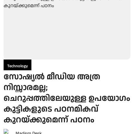
Technology
സോഷ്യല്‍ മീഡിയ അത്ര
നിസ്സാരമല്ല;
ചെറുപ്പത്തിലേയുള്ള ഉപയോഗം
കുട്ടികളുടെ പഠനമികവ്
കുറയ്ക്കുമെന്ന് പഠനം
Madism Desk