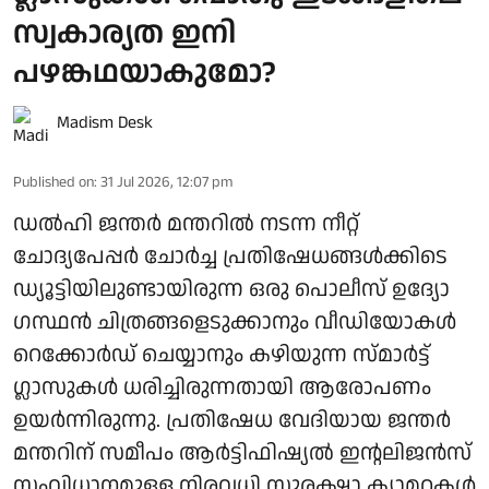
സ്വകാര്യത ഇനി
പഴങ്കഥയാകുമോ?
Madism Desk
Published on
:
31 Jul 2026, 12:07 pm
ഡൽഹി ജന്തർ മന്തറിൽ നടന്ന നീറ്റ്
ചോദ്യപേപ്പർ ചോർച്ച പ്രതിഷേധങ്ങൾക്കിടെ
ഡ്യൂട്ടിയിലുണ്ടായിരുന്ന ഒരു പൊലീസ് ഉദ്യോ​
ഗസ്ഥൻ ചിത്രങ്ങളെടുക്കാനും വീഡിയോകൾ
റെക്കോർഡ് ചെയ്യാനും കഴിയുന്ന സ്മാർട്ട്
ഗ്ലാസുകൾ ധരിച്ചിരുന്നതായി ആരോപണം
ഉയർന്നിരുന്നു. പ്രതിഷേധ വേദിയായ ജന്തർ
മന്തറിന് സമീപം ആർട്ടിഫിഷ്യൽ ഇൻ്റലിജൻസ്
സംവിധാനമുള്ള നിരവധി സുരക്ഷാ ക്യാമറകൾ