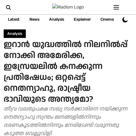
Latest
News
Analysis
Explainer
Cinema
Sports
Analysis
ഇറാൻ യുദ്ധത്തിൽ നിലനിൽപ്പ്
നോക്കി അമേരിക്ക,
ഇസ്രേയലിൽ കനക്കുന്ന
പ്രതിഷേധം; ഒറ്റപ്പെട്ട്
നെതന്യാഹു, രാഷ്ട്രീയ
ഭാവിയുടെ അന്ത്യമോ?
തീവ്ര വലതുപക്ഷ സഖ്യ സർക്കാരിനെ നയിക്കുന്ന
നെതന്യാഹു സ്വന്തം ജനങ്ങളിൽനിന്നും
ഭരണകൂടത്തിൽനിന്നും നേരിടേണ്ടി വരുന്നതു
കടുത്ത വെല്ലുവിളി