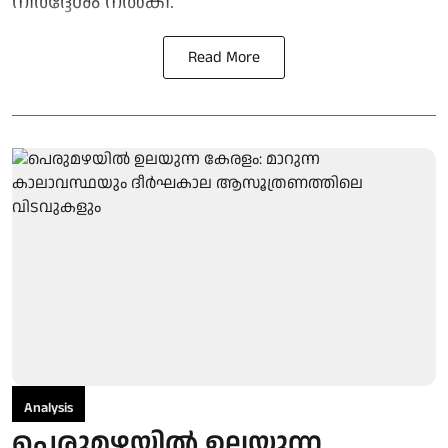
നിർദ്ദേശം നൽകി.
Read More
Analysis
പെരുമഴയിൽ ഉലയുന്ന