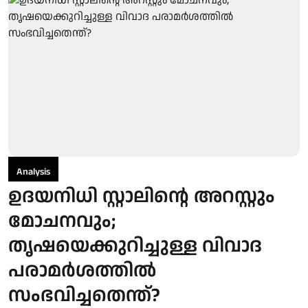
Analysis
ഉദയനിധി സ്റ്റാലിന്റെ അറസ്റ്റും
മോചനവും;
തൃഷയെക്കുറിച്ചുള്ള വിവാദ
പരാമർശത്തിൽ
സംഭവിച്ചതെന്ത്?