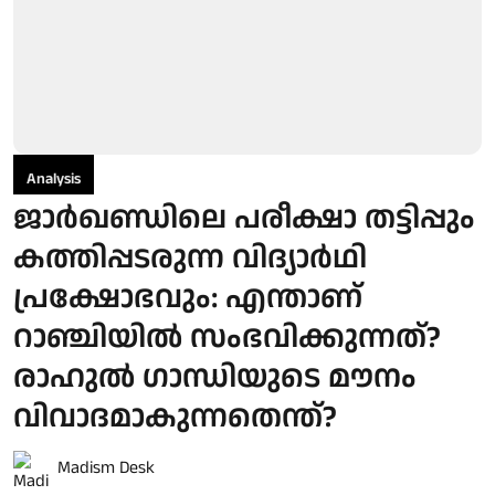
Analysis
ജാർഖണ്ഡിലെ പരീക്ഷാ തട്ടിപ്പും
കത്തിപ്പടരുന്ന വിദ്യാർഥി
പ്രക്ഷോഭവും: എന്താണ്
റാഞ്ചിയിൽ സംഭവിക്കുന്നത്?
രാഹുൽ ഗാന്ധിയുടെ മൗനം
വിവാദമാകുന്നതെന്ത്?
Madism Desk