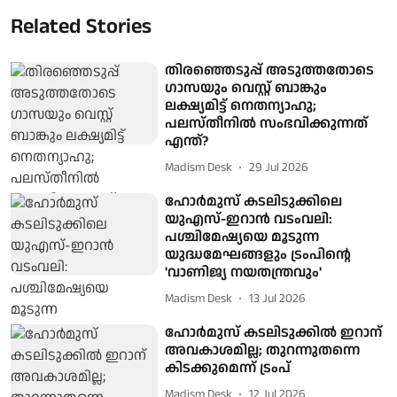
Related Stories
തിരഞ്ഞെടുപ്പ് അടുത്തതോടെ
ഗാസയും വെസ്റ്റ് ബാങ്കും
ലക്ഷ്യമിട്ട് നെതന്യാഹു;
പലസ്തീനില്‍ സംഭവിക്കുന്നത്
എന്ത്?
Madism Desk
29 Jul 2026
ഹോർമുസ് കടലിടുക്കിലെ
യുഎസ്-ഇറാൻ വടംവലി:
പശ്ചിമേഷ്യയെ മൂടുന്ന
യുദ്ധമേഘങ്ങളും ട്രംപിന്റെ
'വാണിജ്യ നയതന്ത്രവും'
Madism Desk
13 Jul 2026
ഹോർമുസ് കടലിടുക്കിൽ ഇറാന്
അവകാശമില്ല; തുറന്നുതന്നെ
കിടക്കുമെന്ന് ട്രംപ്
Madism Desk
12 Jul 2026