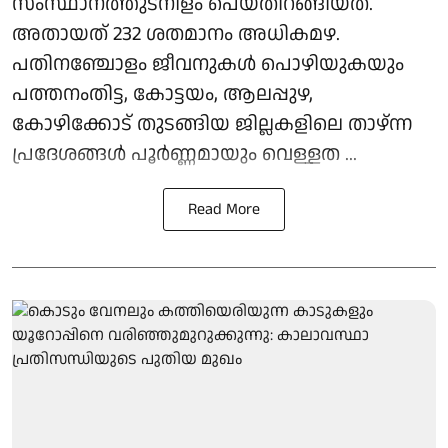
സംസ്ഥാനത്തുടനീളം പെയ്തിറങ്ങിയത്.
അതായത് 232 ശതമാനം അധികമഴ.
പതിനഞ്ചോളം ജീവനുകൾ പൊഴിയുകയും
പത്തനംതിട്ട, കോട്ടയം, ആലപ്പുഴ,
കോഴിക്കോട് തുടങ്ങിയ ജില്ലകളിലെ താഴ്ന്ന
പ്രദേശങ്ങൾ പൂർണ്ണമായും വെള്ളത ...
Read More