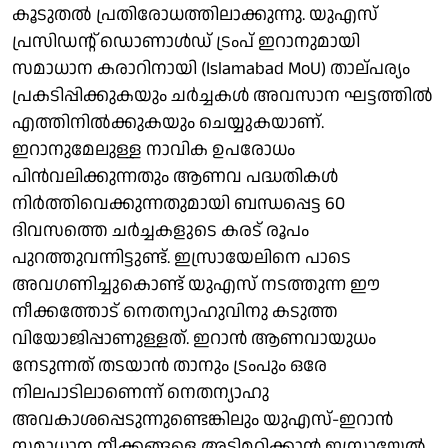
കൂടുതൽ പ്രതിരോധത്തിലാക്കുന്നു. യുഎസ്
പ്രസിഡന്റ് ഡൊണാൾഡ് ട്രംപ് ഇറാനുമായി
സമാധാന കരാറിനായി (Islamabad MoU) താല്പര്യം
പ്രകടിപ്പിക്കുകയും ചർച്ചകൾ അവസാന ഘട്ടത്തിൽ
എത്തിനിൽക്കുകയും ചെയ്യുകയാണ്.
ഇറാനുമേലുള്ള നാവിക ഉപരോധം
പിൻവലിക്കുന്നതും ആണവ പദ്ധതികൾ
നിർത്തിവെക്കുന്നതുമായി ബന്ധപ്പെട്ട 60
ദിവസത്തെ ചർച്ചകളുടെ കരട് രൂപം
പുറത്തുവന്നിട്ടുണ്ട്. ഇസ്രായേലിനെ പാടെ
അവഗണിച്ചുകൊണ്ട് യുഎസ് നടത്തുന്ന ഈ
നീക്കത്തോട് നെതന്യാഹുവിനു കടുത്ത
വിയോജിപ്പാണുള്ളത്. ഇറാൻ ആണവായുധം
നേടുന്നത് തടയാൻ താനും ട്രംപും ഒരേ
നിലപാടിലാണെന്ന് നെതന്യാഹു
അവകാശപ്പെടുന്നുണ്ടെങ്കിലും യുഎസ്-ഇറാൻ
സമാധാന നീക്കങ്ങളെ അട്ടിമറിക്കാൻ ഇസ്രായേൽ