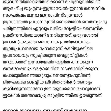
യുദ്ധഭീതിയിലാഴ്ത്തിക്കൊണ്ട് ഫെബ്രുവരിയിൽ
ആരംഭിച്ച യുഎസ്-ഇസ്രായേൽ-ഇറാൻ സൈനിക
സംഘർഷം മൂന്നു മാസം പിന്നിടുമ്പോൾ,
ഇസ്രായേൽ പ്രധാനമന്ത്രി ബെഞ്ചമിൻ നെതന്യാഹു
ചരിത്രത്തിലെ ഏറ്റവും വലിയ രാഷ്ട്രീയ-സൈനിക
പ്രതിസന്ധിയെയാണ് നേരിടുന്നത്. ഒരു വശത്ത്
ഇറാന്റെ കടുത്ത സൈനിക പ്രതിരോധവും
തന്ത്രപ്രധാനമായ ഹോർമുസ് കടലിടുക്കിലെ
ഉപരോധവും സൃഷ്ടിക്കുന്ന വെല്ലുവിളികൾ,
മറുവശത്ത് ഇസ്രായേലിനുള്ളിൽ കനക്കുന്ന
ജനരോഷവും ഒക്ടോബറിൽ നടക്കാനിരിക്കുന്ന
പൊതുതിരഞ്ഞെടുപ്പും. നെതന്യാഹുവിന്റെ
ദീർഘകാല രാഷ്ട്രീയ ജീവിതത്തിന്റെ അന്ത്യം
കുറിക്കുന്നതാണോ ഈ യുദ്ധമെന്ന ചോദ്യമാണ്
ഇപ്പോൾ അന്താരാഷ്ട്ര രാഷ്ട്രീയത്തിൽ ഉയരുന്നത്.
ഇറാൻ യുദ്ധവും യുഎസ് സമാധാന