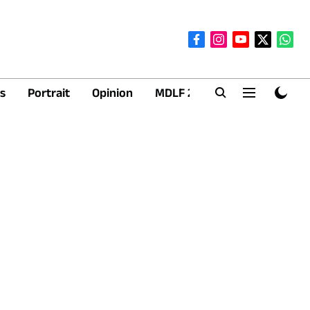
s
Portrait
Opinion
MDLF 2026