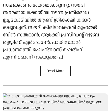
സഹകരണം ശക്തമാക്കുന്നു. സൗദി
നഗരമായ മക്കയില്‍ നടന്ന പ്രതിരോധ
ഉച്ചകോടിയില്‍ ആണ് ത്രികക്ഷി കരാര്‍
ഒപ്പുവച്ചത്. സൗദി കിരീടാവകാശി മുഹമ്മദ്
ബിന്‍ സല്‍മാന്‍, തുര്‍ക്കി പ്രസിഡന്റ് റജബ്
ത്വയ്യിബ് എര്‍ദോഗന്‍, പാകിസ്ഥാന്‍
പ്രധാനമന്ത്രി ഷെഹ്ബാസ് ഷെരീഫ്
എന്നിവരാണ് സംയുക്ത പ് ...
Read More