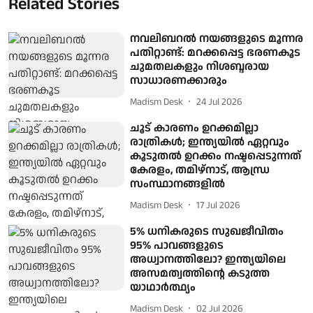
Related Stories
നവലിബറൽ നയങ്ങളുടെ മൂന്നര
പതിറ്റാണ്ട്: മറക്കപ്പെട്ട ഭരണകൂട
ചുമതലകളും നിശബ്ദരായ
സാധാരണക്കാരും
Madism Desk
24 Jul 2026
ചൂട് കാരണം ഉറക്കമില്ലാ
രാത്രികള്‍; ഇന്ത്യയില്‍ ഏറ്റവും
കൂടുതല്‍ ഉറക്കം നഷ്ടപ്പെടുന്നത്
കേരളം, തമിഴ്നാട്, ആന്ധ്ര
സംസ്ഥാനങ്ങളില്‍
Madism Desk
17 Jul 2026
5% ധനികരുടെ സുഖജീവിതം
95% പാവങ്ങളുടെ
അധ്വാനത്തിലോ? ഇന്ത്യയിലെ
അസമത്വത്തിന്റെ കടുത്ത
യാഥാര്‍ത്ഥ്യം
Madism Desk
02 Jul 2026