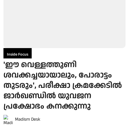
Inside Focus
'ഈ വെള്ളത്തുണി
ശവക്കച്ചയായാലും, പോരാട്ടം
തുടരും', പരീക്ഷാ ക്രമക്കേടില്‍
ജാര്‍ഖണ്ഡില്‍ യുവജന
പ്രക്ഷോഭം കനക്കുന്നു
Madism Desk