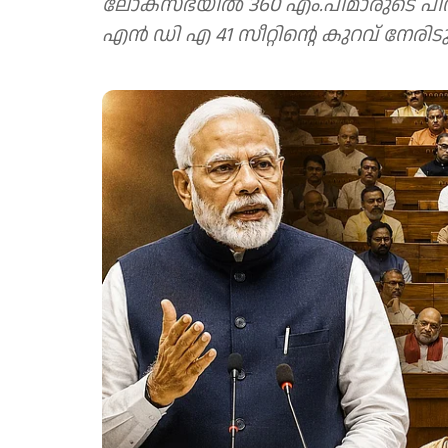
ലോക്സഭയില്‍ 360 എം.പിമാരുടെ പി
എന്‍ ഡി എ 41 സീറ്റിന്റെ കുറവ് നേരിടു