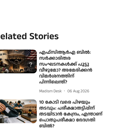
elated Stories
എഫ്‌സിആർഎ ബിൽ:
സർക്കാരിതര
സംഘടനകൾക്ക് പൂട്ടു
വീഴുമോ? അമേരിക്കൻ
വിമർശനത്തിന്
പിന്നിലെന്ത്?
Madism Desk
06 Aug 2026
10 കോടി വരെ പിഴയും
തടവും: പരീക്ഷാതട്ടിപ്പിന്
തടയിടാൻ കേന്ദ്രം, എന്താണ്
പൊതുപരീക്ഷാ ഭേദഗതി
ബിൽ?