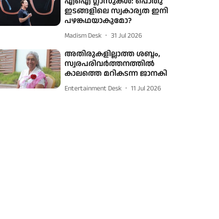
എഐ ഗ്ലാസുകൾ: പൊതു
ഇടങ്ങളിലെ സ്വകാര്യത ഇനി
പഴങ്കഥയാകുമോ?
Madism Desk
31 Jul 2026
അതിരുകളില്ലാത്ത ശബ്ദം,
സ്വരപരിവര്‍ത്തനത്തില്‍
കാലത്തെ മറികടന്ന ജാനകി
Entertainment Desk
11 Jul 2026