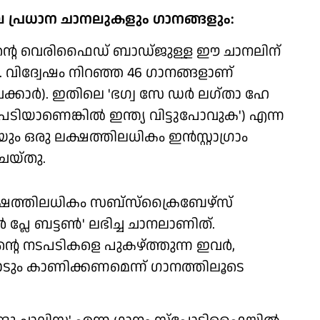
്റ് ചില പ്രധാന ചാനലുകളും ഗാനങ്ങളും:
ൂബിന്റെ വെരിഫൈഡ് ബാഡ്ജുള്ള ഈ ചാനലിന്
്. വിദ്വേഷം നിറഞ്ഞ 46 ഗാനങ്ങളാണ്
കാര്‍). ഇതിലെ 'ഭഗ്വ സേ ഡര്‍ ലഗ്താ ഹേ
ടിയാണെങ്കില്‍ ഇന്ത്യ വിട്ടുപോവുക') എന്ന
ം ഒരു ലക്ഷത്തിലധികം ഇന്‍സ്റ്റാഗ്രാം
െയ്തു.
ു ലക്ഷത്തിലധികം സബ്സ്‌ക്രൈബേഴ്സ്
 പ്ലേ ബട്ടണ്‍' ലഭിച്ച ചാനലാണിത്.
െ നടപടികളെ പുകഴ്ത്തുന്ന ഇവര്‍,
ളോടും കാണിക്കണമെന്ന് ഗാനത്തിലൂടെ