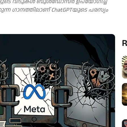
്ങളുടെ വീടുകള്‍ ബുള്‍ഡോസര്‍ ഉപയോഗിച്ച്
്കുന്ന ഗാനത്തിലാണ് ChatGPTയുടെ പരസ്യം
R