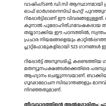
വാഷിംഗ്ടണ്‍ ഡി.സി ആസ്ഥാനമായി പ്രവര്‍
ഓഫ് ഓര്‍ഗനൈസ്ഡ് ഹേറ്റ്' പുറത്തുവിട്ട 
റിപ്പോര്‍ട്ടിലാണ് ഈ വിവരങ്ങളുള്ളത
കുനാല്‍ പുരോഹിത്,ഗവേഷകരായ തവിഷി, 
തയ്യാറാക്കിയ ഈ പഠനത്തില്‍, സ്വന്ത
പ്രചാര നിയമങ്ങളെയും കാറ്റില്‍പ്പറത
പ്ലാറ്റ്ഫോമുകളിലായി 523 ഗാനങ്ങള്‍ ഇ
റിപ്പോര്‍ട്ട് അനുസരിച്ച്, കണ്ടെത്ത
മതന്യൂനപക്ഷങ്ങള്‍ക്കെതിരെ പരസ്യ
ആഹ്വാനം ചെയ്യുന്നവയാണ്. ബാക്കി
ഗൂഢാലോചന സിദ്ധാന്തങ്ങളും മാനവി
നിറഞ്ഞതുമാണ്.
തീവ്രവാദത്തിന്റെ അല്‍ഗോരിതം: പ്ല