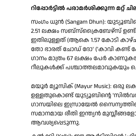
റിപ്പോര്‍ട്ടില്‍ പരാമര്‍ശിക്കുന്ന മറ
സംഗം ധുന്‍ (Sangam Dhun): യുട്യ
2.51 ലക്ഷം സബ്സ്‌ക്രൈബേഴ്സ് ഉണ്ട
ഇതിലുള്ളത് (ആകെ 1.57 കോടി കാഴ്ചക്
തോ ഭാരത് ചോഡ് ദോ' ('കാവി കണ്ട് പേ
ഗാനം മാത്രം 67 ലക്ഷം പേര്‍ കാണുകയു
റീലുകള്‍ക്ക് പശ്ചാത്തലമാവുകയും ച
മയൂര്‍ മ്യൂസിക് (Mayur Music): ഒര
ഉള്ളതുകൊണ്ട് യുട്യൂബിന്റെ 'സില്‍വര്‍
ഗാസയിലെ ഇസ്രായേല്‍ സൈന്യത്തിന്റ
സമാനമായ രീതി ഇന്ത്യന്‍ മുസ്ലീങ്ങ
ആവശ്യപ്പെടുന്നു.