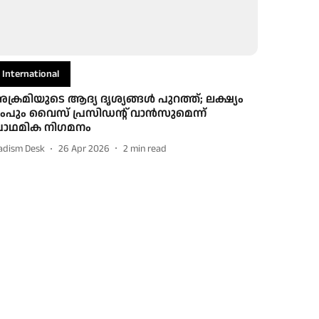
International
ക്രമിയുടെ ആദ്യ ദൃശ്യങ്ങൾ പുറത്ത്; ലക്ഷ്യം
്രംപും വൈസ് പ്രസിഡന്റ് വാൻസുമെന്ന്
്രാഥമിക നി​ഗമനം
adism Desk
26 Apr 2026
2
min read