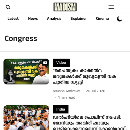
Latest
News
Analysis
Explainer
Cinema
Sports
Congress
Video
"പൈതൃകം കാക്കൽ";
മരുമകൾക്ക് മുഖ്യമന്ത്രി വക
പുതിയ ഡ്യൂട്ടി
anusha Andrews
26 Jul 2026
1
min read
India
ഡല്‍ഹിയിലെ പൊലീസ് നടപടി:
മോദിയും അമിത് ഷായും
രാജിവെക്കണമെന്ന് കോണ്‍ഗ്രസ്,