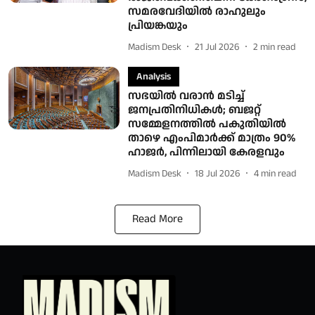
സമരവേദിയില്‍ രാഹുലും
പ്രിയങ്കയും
Madism Desk
21 Jul 2026
2
min read
Analysis
സഭയില്‍ വരാന്‍ മടിച്ച്
ജനപ്രതിനിധികള്‍; ബജറ്റ്
സമ്മേളനത്തില്‍ പകുതിയില്‍
താഴെ എംപിമാര്‍ക്ക് മാത്രം 90%
ഹാജര്‍, പിന്നിലായി കേരളവും
Madism Desk
18 Jul 2026
4
min read
Read More