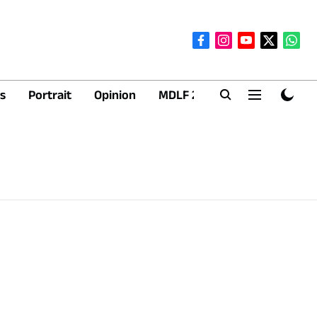
s
Portrait
Opinion
MDLF 2026