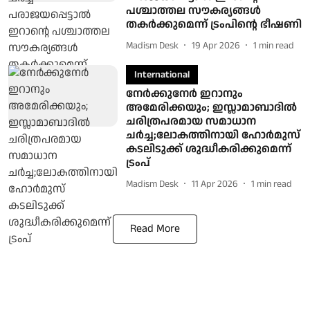
പശ്ചാത്തല സൗകര്യങ്ങൾ
തകർക്കുമെന്ന് ട്രംപിന്റെ ഭീഷണി
Madism Desk
19 Apr 2026
1
min read
International
നേർക്കുനേർ ഇറാനും
അമേരിക്കയും; ഇസ്ലാമാബാദിൽ
ചരിത്രപരമായ സമാധാന
ചർച്ച;ലോകത്തിനായി ഹോർമുസ്
കടലിടുക്ക് ശുദ്ധീകരിക്കുമെന്ന്
ട്രംപ്
Madism Desk
11 Apr 2026
1
min read
Read More