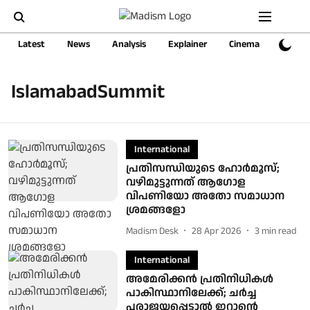
Latest
News
Analysis
Explainer
Cinema
Sports
IslamabadSummit
International
പ്രതിസന്ധിയുടെ ഹോർമൂസ്;
വഴിമുട്ടുന്നത് ആഗോള
വിപണിയോ അതോ സമാധാന
ശ്രമങ്ങളോ
Madism Desk
28 Apr 2026
3
min read
International
അമേരിക്കൻ പ്രതിനിധികൾ
പാകിസ്ഥാനിലേക്ക്; ചർച്ച
പരാജയപ്പെട്ടാൽ ഇറാന്റെ