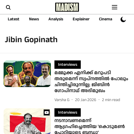
Latest
News
Analysis
Explainer
Cinema
Sports
Jibin Gopinath
Interviews
മമ്മൂക്ക എനിക്ക് മറുപടി
തരുമെന്ന് സ്വപ്നത്തിൽ പോലും
ചിന്തിച്ചിരുന്നില്ല; ജിബിൻ ​
ഗോപിനാഥ് അഭിമുഖം
Varsha G
20 Jan 2026
2
min read
Interviews
നടനാവണമെന്ന്
ആഗ്രഹിച്ചെത്തിയ 'കൊടുമണ്‍
പോറ്റിയുടെ ബന്ധു'