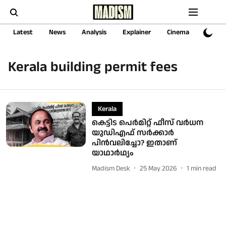
Latest
News
Analysis
Explainer
Cinema
Sports
Kerala building permit fees
Kerala
കെട്ടിട പെർമിറ്റ് ഫീസ് വർധന
യുഡിഎഫ് സർക്കാർ
പിൻവലിച്ചോ? ഇതാണ്
യാഥാർഥ്യം
Madism Desk
25 May 2026
1
min read