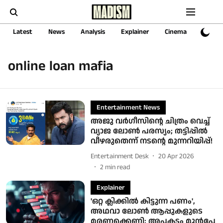
Latest
News
Analysis
Explainer
Cinema
Sports
online loan mafia
Entertainment News
അജു വർഗീസിന്റെ ചിത്രം വെച്ച്
വ്യാജ ലോൺ പരസ്യം; തട്ടിപ്പിൽ
വീഴരുതെന്ന് നടന്റെ മുന്നറിയിപ്പ്!
Entertainment Desk
20 Apr 2026
2
min read
Explainer
'ഒറ്റ ക്ലിക്കില്‍ കിട്ടുന്ന പണം',
അഥവാ ലോണ്‍ ആപ്പുകളുടെ
മരണക്കെണി; അപകടം മുന്‍പേ