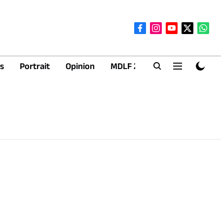
s
Portrait
Opinion
MDLF 2026