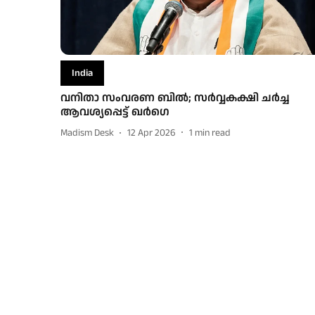
India
വനിതാ സംവരണ ബിൽ; സർവ്വകക്ഷി ചർച്ച
ആവശ്യപ്പെട്ട് ഖർഗെ
Madism Desk
12 Apr 2026
1
min read