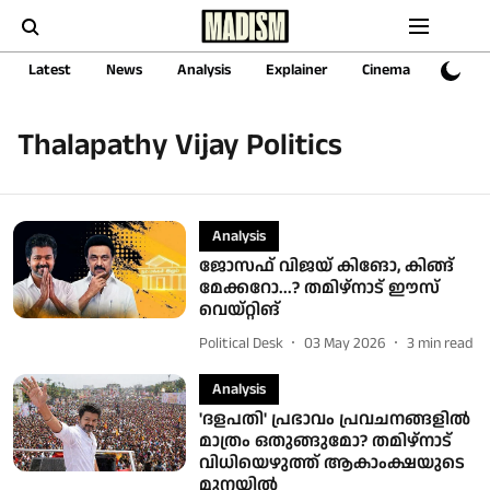
Latest
News
Analysis
Explainer
Cinema
Sports
Thalapathy Vijay Politics
Analysis
ജോസഫ് വിജയ് കിങോ, കിങ്ങ്
മേക്കറോ...? തമിഴ്‌നാട് ഈസ്
വെയ്റ്റിങ്
Political Desk
03 May 2026
3
min read
Analysis
'ദളപതി' പ്രഭാവം പ്രവചനങ്ങളിൽ
മാത്രം ഒതുങ്ങുമോ? തമിഴ്നാട്
വിധിയെഴുത്ത് ആകാംക്ഷയുടെ
മുനയിൽ