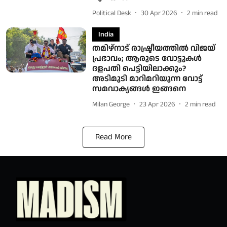
Political Desk
30 Apr 2026
2
min read
India
തമിഴ്‌നാട് രാഷ്ട്രീയത്തിൽ വിജയ്
പ്രഭാവം; ആരുടെ വോട്ടുകൾ
ദളപതി പെട്ടിയിലാക്കും?
അടിമുടി മാറിമറിയുന്ന വോട്ട്
സമവാക്യങ്ങൾ ഇങ്ങനെ
Milan George
23 Apr 2026
2
min read
Read More