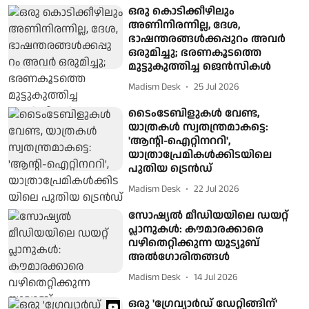
ഒരു കൊടിക്കീഴിലും
അണിനിരന്നില്ല, ദേശ,
ഭാഷന്തരങ്ങള്‍ക്കപ്പുറം അവര്‍
ഒരുമിച്ചു; ഭരണകൂടത്തെ
മുട്ടുകുത്തിച്ച ജെന്‍സികള്‍
Madism Desk
25 Jul 2026
ടൈംടേബിളുകൾ വേണ്ട,
യാത്രകൾ സ്വതന്ത്രമാകട്ടെ:
'ആന്റി-ഐറ്റിനററി',
യാത്രാപ്രേമികൾക്കിടയിലെ
പുതിയ ട്രെൻഡ്
Madism Desk
22 Jul 2026
സോഷ്യൽ മീഡിയയിലെ ഡയറ്റ്
പ്ലാനുകൾ: കൗമാരക്കാരെ
വഴിതെറ്റിക്കുന്ന യൂട്യൂബ്
അൽഗോരിതങ്ങൾ
Madism Desk
14 Jul 2026
ഒരു 'ഗ്രേവ്യാര്‍ഡ് ഡേറ്റിങ്ങിന്'