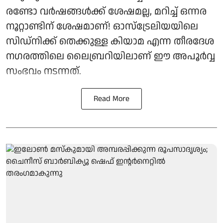
രണ്ടോ വർഷങ്ങൾക്ക് ശേഷമല്ല, മറിച്ച് ഒന്നര
നൂറ്റാണ്ടിന് ശേഷമാണ്! ഓസ്‌ട്രേലിയയിലെ
സിഡ്‌നിക്ക് തെക്കുള്ള കിയാമ എന്ന തീരദേശ
നഗരത്തിലെ ലൈബ്രറിയിലാണ് ഈ അപൂർവ്വ
സംഭവം നടന്നത്.
Read More