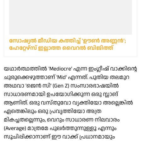
സോഷ്യല്‍ മീഡിയ കത്തിച്ച് 'ഊൺ അണ്ണൻ';
ഹേറ്റേഴ്സ് ഇല്ലാത്ത വൈറല്‍ ബിജിത്ത്
യഥാർത്ഥത്തിൽ 'Mediocre' എന്ന ഇംഗ്ലീഷ് വാക്കിന്റെ
ചുരുക്കെഴുത്താണ് 'Mid' എന്നത്. പുതിയ തലമുറ
അഥവാ 'ജെൻ സി' (Gen Z) സംസാരഭാഷയിൽ
സാധാരണമായി ഉപയോഗിക്കുന്ന ഒരു സ്ലാങ്
ആണിത്. ഒരു വസ്തുവോ വ്യക്തിയോ അല്ലെങ്കിൽ
ഏതെങ്കിലും ഒരു പ്രവൃത്തിയോ അത്ര
മികച്ചതല്ലെന്നും, വെറും സാധാരണ നിലവാരം
(Average) മാത്രമേ പുലർത്തുന്നുള്ളൂ എന്നും
സൂചിപ്പിക്കാനാണ് ഈ വാക്ക് പ്രധാനമായും