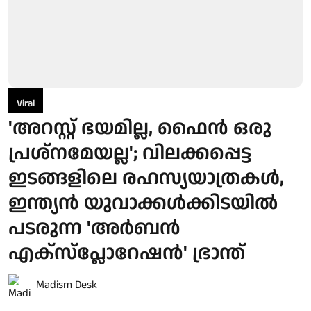
Viral
'അറസ്റ്റ് ഭയമില്ല, ഫൈൻ ഒരു
പ്രശ്നമേയല്ല'; വിലക്കപ്പെട്ട
ഇടങ്ങളിലെ രഹസ്യയാത്രകൾ,
ഇന്ത്യൻ യുവാക്കൾക്കിടയിൽ
പടരുന്ന 'അർബൻ
എക്സ്പ്ലോറേഷൻ' ഭ്രാന്ത്
Madism Desk