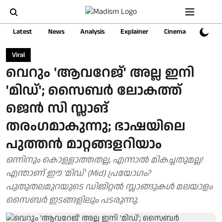
Latest
News
Analysis
Explainer
Cinema
Sports
Viral
വെറും 'ആവറേജ്' അല്ല ഇനി
'മിഡ്'; സൈബർ ലോകത്ത്
ജെൻ സി സ്ലാങ്
തരംഗമാകുന്നു; ഭാഷയിലെ
പുത്തൻ മാറ്റങ്ങളറിയാം
ഒന്നിനും കൊള്ളാത്തതല്ല, എന്നാൽ മികച്ചതുമല്ല!
എന്താണ് ഈ 'മിഡ്' (Mid) പ്രയോഗം?
പുതുതലമുറയുടെ ഡിജിറ്റൽ സ്ലാങ്ങുകൾ മലയാളം
സൈബർ ഇടങ്ങളിലും പടരുന്നു.