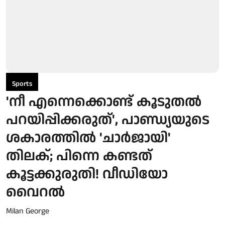
Sports
'നീ എന്നെക്കൊണ്ട് കൂടുതൽ
പറയിപ്പിക്കരുത്', പാണ്ഡ്യയുടെ
ശകാരത്തിൽ 'ചാര്‍ജായി'
തിലക്; പിന്നെ കണ്ടത്
കൂട്ടക്കുരുതി! വീഡിയോ
വൈറൽ
Milan George