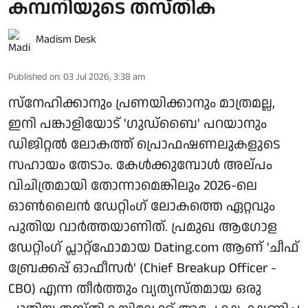
കമ്പനിയുടെ തസ്തിക
Madism Desk
Published on
:
03 Jul 2026, 3:38 am
സ്നേഹിക്കാനും പ്രണയിക്കാനും മാത്രമല്ല,
ഇനി പങ്കാളിയോട് 'ഗുഡ്‌ബൈ' പറയാനും
ഡിജിറ്റൽ ലോകത്ത് പ്രൊഫഷണലുകളുടെ
സഹായം തേടാം. കേൾക്കുമ്പോൾ അല്പം
വിചിത്രമായി തോന്നാമെങ്കിലും 2026-ലെ
ഓൺലൈൻ ഡേറ്റിംഗ് ലോകത്തെ ഏറ്റവും
പുതിയ വാർത്തയാണിത്. പ്രമുഖ ആഗോള
ഡേറ്റിംഗ് പ്ലാറ്റ്‌ഫോമായ Dating.com ആണ് 'ചീഫ്
ബ്രേക്കപ്പ് ഓഫീസർ' (Chief Breakup Officer -
CBO) എന്ന തീർത്തും വ്യത്യസ്തമായ ഒരു