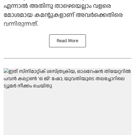
എന്നാൽ അതിനു താഴെയെല്ലാം വളരെ
മോശമായ കമന്റുകളാണ് അവർക്കെതിരെ
വന്നിരുന്നത്.
Read More