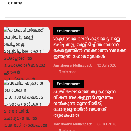
cinema
Environment
'കള്ളാടിയിലേത് കൂട്ടിയിട്ട മണ്ണ്
ഒലിച്ചതല്ല, മണ്ണിടിച്ചില്‍ തന്നെ';
കേരളത്തില്‍ നടക്കാത്ത 'വടക്കേ
ഇന്ത്യന്‍' ഫോര്‍മുലകള്‍
Jamsheena Mullappatt
10 Jul 2026
5
min read
Environment
പശ്ചിമഘട്ടത്തെ തുരക്കുന്ന
വികസനം! കള്ളാടി ദുരന്തം
നല്‍കുന്ന മുന്നറിയിപ്പ്,
ചോദ്യമുനയില്‍ വയനാട്
തുരങ്കപാത
Jamsheena Mullappatt
07 Jul 2026
5
min read