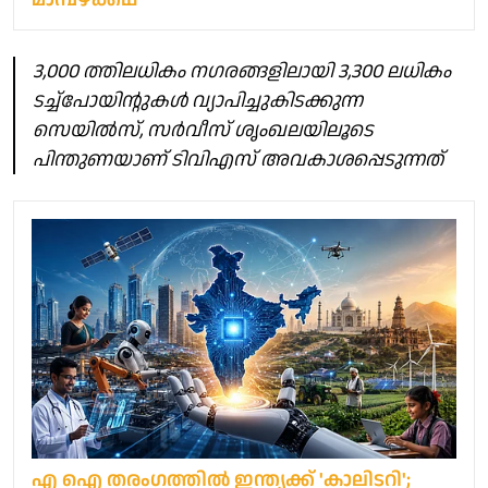
3,000 ത്തിലധികം നഗരങ്ങളിലായി 3,300 ലധികം
ടച്ച്‌പോയിന്റുകൾ വ്യാപിച്ചുകിടക്കുന്ന
സെയിൽസ്, സർവീസ് ശൃംഖലയിലൂടെ
പിന്തുണയാണ് ടിവിഎസ് അവകാശപ്പെടുന്നത്
എ ഐ തരംഗത്തില്‍ ഇന്ത്യക്ക് 'കാലിടറി';