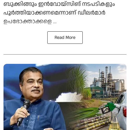
ബുക്കിങ്ങും ഇൻവോയ്സിങ് നടപടികളും
പൂർത്തിയാക്കണമെന്നാണ് ഡീലർമാർ
ഉപഭോക്താക്കളെ ...
Read More