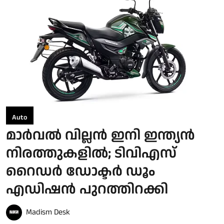
Auto
മാർവൽ വില്ലൻ ഇനി ഇന്ത്യൻ
നിരത്തുകളിൽ; ടിവിഎസ്
റൈഡർ ഡോക്ടർ ഡൂം
എഡിഷൻ പുറത്തിറക്കി
Madism Desk