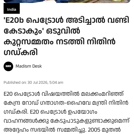
India
'E20b പെട്രോള്‍ അടിച്ചാല്‍ വണ്ടി
കേടാകും' ഒടുവില്‍
കുറ്റസമ്മതം നടത്തി നിതിന്‍
ഗഡ്കരി
Madism Desk
Published on
:
30 Jul 2026, 5:04 am
E20 പെട്രോൾ വിഷയത്തിൽ മലക്കംമറിഞ്ഞ്
കേന്ദ്ര റോഡ് ഗതാഗത-ഹൈവേ മന്ത്രി നിതിൻ ​
ഗഡ്കരി. E20 പെട്രോൾ ഉപയോ​ഗം
വാഹനങ്ങൾക്കു കേടുപാടുകളുണ്ടാക്കുമെന്ന്
അദ്ദേഹം സഭയിൽ സമ്മതിച്ചു. 2005 മുതൽ