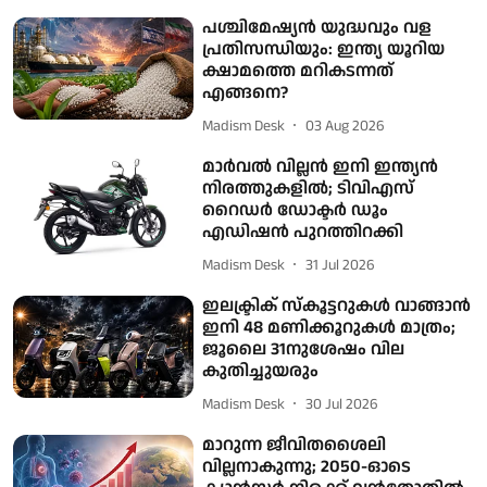
പശ്ചിമേഷ്യന്‍ യുദ്ധവും വള
പ്രതിസന്ധിയും: ഇന്ത്യ യൂറിയ
ക്ഷാമത്തെ മറികടന്നത്
എങ്ങനെ?
Madism Desk
03 Aug 2026
മാർവൽ വില്ലൻ ഇനി ഇന്ത്യൻ
നിരത്തുകളിൽ; ടിവിഎസ്
റൈഡർ ഡോക്ടർ ഡൂം
എഡിഷൻ പുറത്തിറക്കി
Madism Desk
31 Jul 2026
ഇലക്ട്രിക് സ്കൂട്ടറുകള്‍ വാങ്ങാന്‍
ഇനി 48 മണിക്കൂറുകള്‍ മാത്രം;
ജൂലൈ 31നുശേഷം വില
കുതിച്ചുയരും
Madism Desk
30 Jul 2026
മാറുന്ന ജീവിതശൈലി
വില്ലനാകുന്നു; 2050-ഓടെ