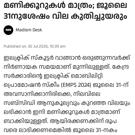
മണിക്കൂറുകള്‍ മാത്രം; ജൂലൈ
31നുശേഷം വില കുതിച്ചുയരും
Madism Desk
Published on
:
30 Jul 2026, 10:39 am
ഇലക്ട്രിക് സ്കൂട്ടർ വാങ്ങാൻ ഒരുങ്ങുന്നവർക്ക്
നിർണായക സമയമാണ് മുന്നിലുള്ളത്. കേന്ദ്ര
സർക്കാരിന്റെ ഇലക്ട്രിക് മൊബിലിറ്റി
പ്രൊമോഷൻ സ്കീം (EMPS 2024) ജൂലൈ 31-ന്
അവസാനിക്കാനിരിക്കെ, നിലവിലെ
സബ്‌സിഡി ആനുകൂല്യവും കുറഞ്ഞ വിലയും
ലഭിക്കാൻ ഇനി മണിക്കൂറുകൾ മാത്രമാണ്
ബാക്കിയുള്ളത്. ആയിരക്കണക്കിന് രൂപ
വരെ ലാഭിക്കണമെങ്കിൽ ജൂലൈ 31-നകം