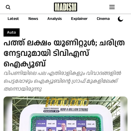
Latest
News
Analysis
Explainer
Cinema
Sports
Auto
പത്ത് ലക്ഷം യൂണിറ്റുള്‍; ചരിത്ര
നേട്ടവുമായി ടിവിഎസ്
ഐക്യൂബ്
വിപണിയിലെ പല എതിരാളികളും വിവാദങ്ങളിൽ
പെട്ടപ്പോഴും ഐക്യൂബിന്റെ ​ഗ്രാഫ് മുകളിലേക്ക്
തന്നൊയിരുന്നു