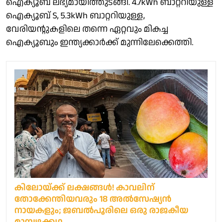
ഐക്യൂബ് ലഭ്യമായിത്തുടങ്ങി. 4.7kWh ബാറ്ററിയുള്ള
ഐക്യൂബ് S, 5.3kWh ബാറ്ററിയുള്ള,
വേരിയന്റുകളിലെ തന്നെ ഏറ്റവും മികച്ച
ഐക്യൂബും ഇന്ത്യക്കാർക്ക് മുന്നിലേക്കെത്തി.
കിലോയ്ക്ക് ലക്ഷങ്ങള്‍! കാവലിന്
തോക്കേന്തിയവരും 18 അല്‍സേഷ്യന്‍
നായകളും; ജബല്‍പൂരിലെ ഒരു രാജകീയ
മാമ്പഴക്കഥ