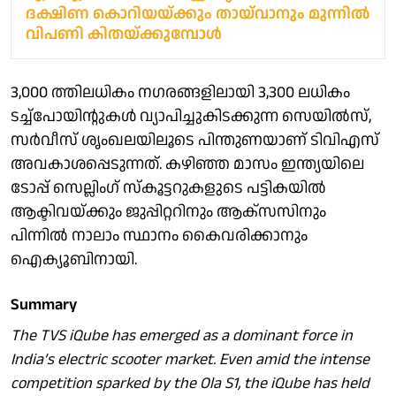
ദക്ഷിണ കൊറിയയ്ക്കും തായ്‌വാനും മുന്നില്‍
വിപണി കിതയ്ക്കുമ്പോള്‍
3,000 ത്തിലധികം നഗരങ്ങളിലായി 3,300 ലധികം
ടച്ച്‌പോയിന്റുകൾ വ്യാപിച്ചുകിടക്കുന്ന സെയിൽസ്,
സർവീസ് ശൃംഖലയിലൂടെ പിന്തുണയാണ് ടിവിഎസ്
അവകാശപ്പെടുന്നത്. കഴിഞ്ഞ മാസം ഇന്ത്യയിലെ
ടോപ്പ് സെല്ലിംഗ് സ്കൂട്ടറുകളുടെ പട്ടികയിൽ
ആക്ടിവയ്ക്കും ജുപ്പിറ്ററിനും ആക്സസിനും
പിന്നിൽ നാലാം സ്ഥാനം കൈവരിക്കാനും
ഐക്യൂബിനായി.
Summary
The TVS iQube has emerged as a dominant force in
India’s electric scooter market. Even amid the intense
competition sparked by the Ola S1, the iQube has held