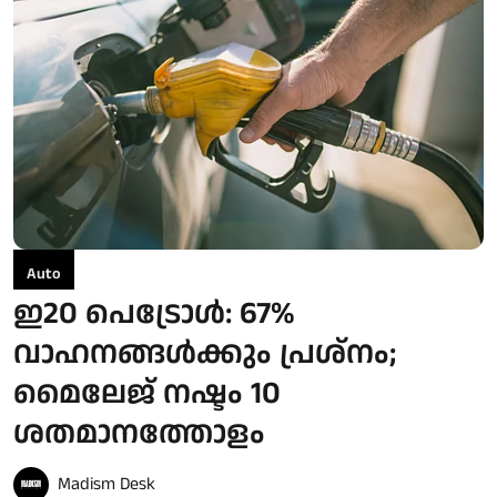
Auto
ഇ20 പെട്രോള്‍: 67%
വാഹനങ്ങൾക്കും പ്രശ്‌നം;
മൈലേജ് നഷ്ടം 10
ശതമാനത്തോളം
Madism Desk