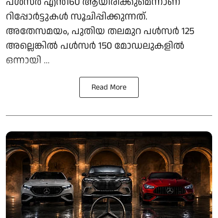
പൾസർ എൻ160 ആയിരിക്കുമെന്നാണ്
റിപ്പോർട്ടുകൾ സൂചിപ്പിക്കുന്നത്.
അതേസമയം, പുതിയ തലമുറ പൾസർ 125
അല്ലെങ്കിൽ പൾസർ 150 മോഡലുകളിൽ
ഒന്നായി ...
Read More