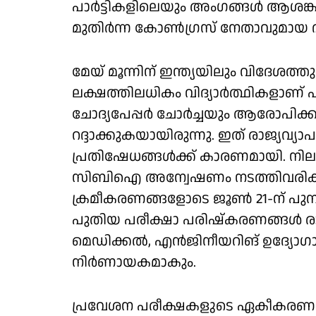
പാർട്ടികളിലെയും അംഗങ്ങൾ ആശങ്ക പ്ര
മുതിർന്ന കോൺഗ്രസ് നേതാവുമായ ദിഗ്
മേയ് മൂന്നിന് ഇന്ത്യയിലും വിദേശത്തു
ലക്ഷത്തിലധികം വിദ്യാർത്ഥികളാണ് പ
ചോദ്യപേപ്പർ ചോർച്ചയും ആരോപിക്കപ്
റദ്ദാക്കുകയായിരുന്നു. ഇത് രാജ്യവ്യ
പ്രതിഷേധങ്ങൾക്ക് കാരണമായി. നിലവ
സിബിഐ അന്വേഷണം നടത്തിവരികയ
ക്രമീകരണങ്ങളോടെ ജൂൺ 21-ന് പുനഃപരീ
പുതിയ പരീക്ഷാ പരിഷ്കരണങ്ങൾ രാജ
മെഡിക്കൽ, എൻജിനീയറിങ് ഉദ്യോഗാർ
നിർണായകമാകും.
പ്രവേശന പരീക്ഷകളുടെ ഏകീകരണം വ