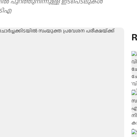
ിയയിൽ പുറത്തുനിന്നുള്ള ഇടപെടലുകൾ
ൻടിഎ
R