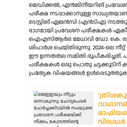
മെഡിക്കൽ, എൻജിനീയറിങ് പ്രവേശ
പരീക്ഷ നടപ്പാക്കാനുള്ള സാധ്യതയാ
ടെസ്റ്റിങ് ഏജൻസി (എൻടിഎ) നടത്തു
ഭാഗമായി പ്രവേശന പരീക്ഷകൾ ഏകീകരി
ഐഎസ്ആർഒ മേധാവി ഡോ. കെ. രാ
ശിപാർശ ചെയ്തിരുന്നു. 2024-ലെ നീറ്
ഈ ഉന്നതതല സമിതി രൂപീകരിച്ചത്. പു
പരീക്ഷകൾ ഒരു പൊതു ചട്ടക്കൂടിന് 
പ്രത്യേക വിഷയങ്ങൾ ഉൾപ്പെടുത്തുകയ
'ത്രിശങ്
വാഗ്ദാന
മാഫിയയ
വിദഗ്ദ്ധർ