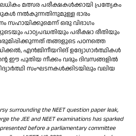
നിലധികം മത്സര പരീക്ഷകൾക്കായി പ്രത്യേകം
ീസുകൾ നൽകുന്നതിനുമുള്ള ഭാരം
 സഹായിക്കുമെന്ന് ഒരു വിഭാഗം
ളുടെയും പാഠ്യപദ്ധതിയും പരീക്ഷാ രീതിയും
ുമിപ്പിക്കുന്നത് തങ്ങളുടെ പഠനത്തെ
ിക്കൽ, എൻജിനീയറിങ് ഉദ്യോഗാർത്ഥികൾ
കാരിന്റെ ഈ പുതിയ നീക്കം വരും ദിവസങ്ങളിൽ
 വിദ്യാർത്ഥി സംഘടനകൾക്കിടയിലും വലിയ
rsy surrounding the NEET question paper leak,
erge the JEE and NEET examinations has sparked
presented before a parliamentary committee