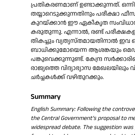
പ്രതികരണമാണ് ഉണ്ടാക്കുന്നത്. ഒന്
തയ്യാറെടുക്കുന്നതിനും പരീക്ഷാ ഫ
കുറയ്ക്കാൻ ഈ ഏകീകൃത സംവിധാനം
കരുതുന്നു. എന്നാൽ, രണ്ട് പരീക്ഷക
തികച്ചും വ്യത്യസ്തമായതിനാൽ ഇവ ഒര
ബാധിക്കുമോയെന്ന ആശങ്കയും മെഡ
പങ്കുവെക്കുന്നുണ്ട്. കേന്ദ്ര സർക്
രാജ്യത്തെ വിദ്യാഭ്യാസ മേഖലയിലും
ചർച്ചകൾക്ക് വഴിതുറക്കും.
Summary
English Summary: Following the controve
the Central Government’s proposal to m
widespread debate. The suggestion was 