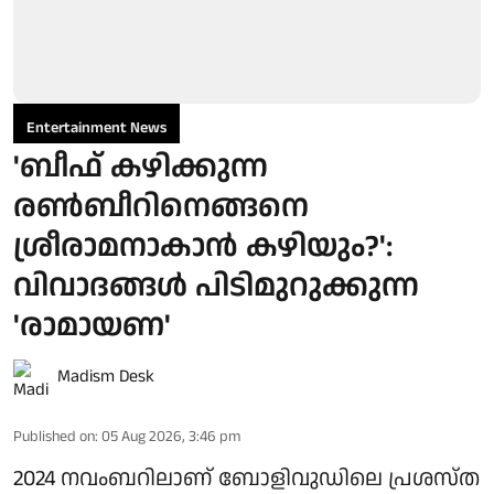
Entertainment News
'ബീഫ് കഴിക്കുന്ന
രൺബീറിനെങ്ങനെ
ശ്രീരാമനാകാൻ കഴിയും?':
വിവാദങ്ങൾ പിടിമുറുക്കുന്ന
'രാമായണ'
Madism Desk
Published on
:
05 Aug 2026, 3:46 pm
2024 നവംബറിലാണ് ബോളിവുഡിലെ പ്രശസ്ത