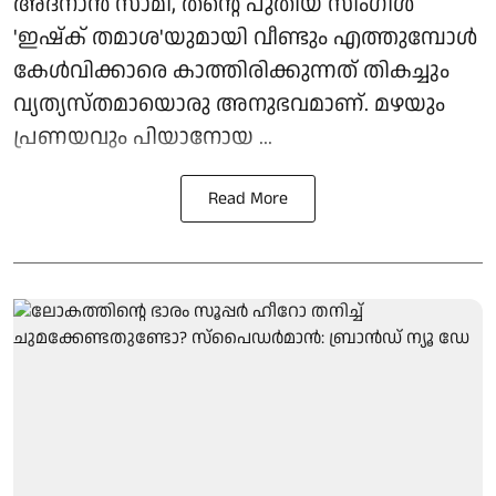
അദ്നാൻ സാമി, തന്റെ പുതിയ സിംഗിൾ
'ഇഷ്ക് തമാശ'യുമായി വീണ്ടും എത്തുമ്പോൾ
കേൾവിക്കാരെ കാത്തിരിക്കുന്നത് തികച്ചും
വ്യത്യസ്തമായൊരു അനുഭവമാണ്. മഴയും
പ്രണയവും പിയാനോയ ...
Read More