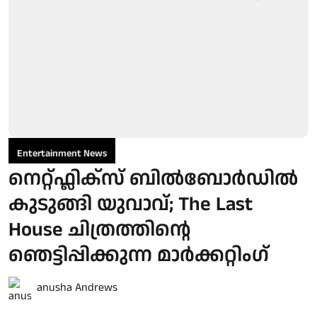
Entertainment News
നെറ്റ്ഫ്ലിക്സ് ബിൽബോർഡിൽ
കുടുങ്ങി യുവാവ്; The Last
House ചിത്രത്തിന്റെ
ഞെട്ടിപ്പിക്കുന്ന മാർക്കറ്റിം​ഗ്
anusha Andrews