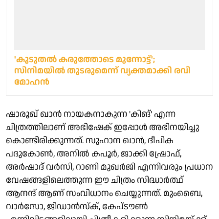
'കൂടുതല്‍ കരുത്തോടെ മുന്നോട്ട്';
സിനിമയില്‍ തുടരുമെന്ന് വ്യക്തമാക്കി രവി
മോഹന്‍
ഷാരൂഖ് ഖാൻ നായകനാകുന്ന 'കിങ്' എന്ന
ചിത്രത്തിലാണ് അഭിഷേക് ഇപ്പോൾ അഭിനയിച്ചു
കൊണ്ടിരിക്കുന്നത്. സുഹാന ഖാൻ, ദീപിക
പദുകോൺ, അനിൽ കപൂർ, ജാക്കി ഷ്രോഫ്,
അർഷാദ് വർസി, റാണി മുഖർജി എന്നിവരും പ്രധാന
വേഷങ്ങളിലെത്തുന്ന ഈ ചിത്രം സിദ്ധാർത്ഥ്
ആനന്ദ് ആണ് സംവിധാനം ചെയ്യുന്നത്. മുംബൈ,
വാർസോ, ജിഡാൻസ്ക്, കേപ്ടൗൺ