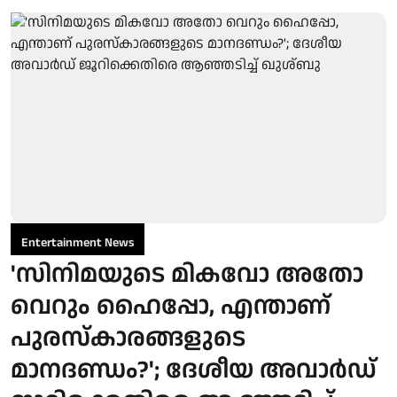
Entertainment News
'സിനിമയുടെ മികവോ അതോ
വെറും ഹൈപ്പോ, എന്താണ്
പുരസ്‌കാരങ്ങളുടെ
മാനദണ്ഡം?'; ദേശീയ അവാർഡ്