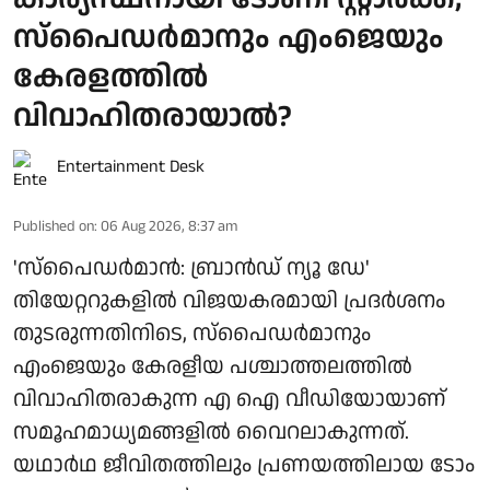
സ്പൈഡർമാനും എംജെയും
കേരളത്തിൽ
വിവാഹിതരായാൽ?
Entertainment Desk
Published on
:
06 Aug 2026, 8:37 am
'സ്‌പൈഡർമാൻ: ബ്രാൻഡ് ന്യൂ ഡേ'
തിയേറ്ററുകളിൽ വിജയകരമായി പ്രദർശനം
തുടരുന്നതിനിടെ, സ്പൈഡർമാനും
എംജെയും കേരളീയ പശ്ചാത്തലത്തിൽ
വിവാഹിതരാകുന്ന എ ഐ വീഡിയോയാണ്
സമൂഹമാധ്യമങ്ങളിൽ വൈറലാകുന്നത്.
യഥാർഥ ജീവിതത്തിലും പ്രണയത്തിലായ ടോം