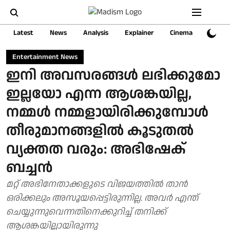
Latest
News
Analysis
Explainer
Cinema
Sports
Entertainment News
ഇനി അവസരങ്ങൾ ലഭിക്കുമോ
ഇല്ലയോ എന്ന ആശങ്കയില്ല,
നമ്മൾ നമ്മളായിരിക്കുമ്പോൾ
തീരുമാനങ്ങളിൽ കൂടുതൽ
വ്യക്തത വരും: അഭിഷേക്
ബച്ചൻ
മറ്റ് അഭിനേതാക്കളുടെ വിജയത്തിൽ താൻ
ഒരിക്കലും അസൂയപ്പെട്ടിരുന്നില്ല. അവർ എന്ത്
ചെയ്യുന്നുവെന്നതിനെക്കുറിച്ച് തനിക്ക്
ആശങ്കയില്ലായിരുന്നു