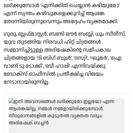
ലഭിക്കുമ്പോൾ 'എനിക്കിത് ചെയ്യാൻ കഴിയുമോ'
എന്ന് സ്വന്തം കഴിവുകളെക്കുറിച്ച് ആശങ്ക
തോന്നിയിരുന്നുവെന്നും അദ്ദേഹം വ്യക്തമാക്കി.
ഗുരു, ബ്ലഫ്‌മാസ്റ്റർ, ബണ്ടി ഔർ ബബ്ലി, ധൂം സീരീസ്,
യുവ തുടങ്ങിയ നിരവധി ഹിറ്റ് ചിത്രങ്ങൾ
സമ്മാനിച്ചിട്ടുള്ള അഭിഷേകിന്റെ സമീപകാല
ചിത്രങ്ങളായ 'ദി ബിഗ് ബുൾ', 'ദസ്വി', 'ഘൂമർ', 'ഐ
വാണ്ട് ടു ടോക്ക്', 'ബീ ഹാപ്പി' എന്നിവയ്ക്കു
ബോക്സ് ഓഫീസിൽ പ്രതീക്ഷിച്ച വിജയം
നേടാനായിരുന്നില്ല.