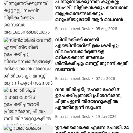
പിന്തുണയ്ക്കുന്നത് കുറ്റമല്ല;
'സംഘി' വിളികൾക്കും സൈബർ
ആക്രമണങ്ങൾക്കും
മറുപടിയുമായി ആർ മാധവൻ
Entertainment Desk
05 Aug 2026
സിനിമയ്ക്ക് വേണ്ടി
എഞ്ചിനീയറിങ് ഉപേക്ഷിച്ചു;
വിവാഹസമ്മർദ്ദങ്ങളെ
മറികടക്കാൻ അണ്ഡം
ശീതീകരിച്ചു: മനസ്സ് തുറന്ന് കൃതി
സനോൻ
Entertainment Desk
07 Jul 2026
വൻ തിരിച്ചടി; 'ഹേരാ ഫേരി 3'
ഉപേക്ഷിച്ചതായി പ്രിയദർശൻ,
ചിത്രം ഇനി തിയേറ്ററുകളിൽ
എത്തില്ലെന്ന് സൂചന
Entertainment Desk
29 Jun 2026
'ഉറക്കമൊക്കെ എന്നേ പോയി, 24