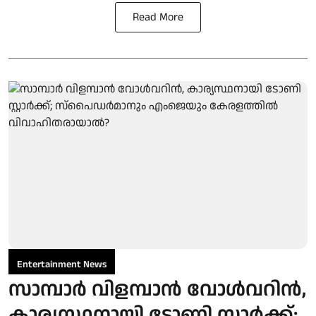
Read More
Entertainment News
സാമ്പാർ വിളമ്പാൻ വോൾവറിൻ,
കാര്യസ്ഥനായി ടോണി സ്റ്റാർക്ക്;