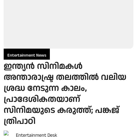
Entertainment News
ഇന്ത്യൻ സിനിമകൾ
അന്താരാഷ്ട്ര തലത്തിൽ വലിയ
ശ്രദ്ധ നേടുന്ന കാലം,
പ്രാദേശികതയാണ്
സിനിമയുടെ കരുത്ത്; പങ്കജ്
ത്രിപാഠി
Entertainment Desk