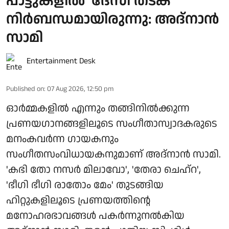
പാട്ടുകളിൽ 'ദേസി തട്ക'
നിർബന്ധമായിരുന്നു: അദ്നാൻ
സാമി
Entertainment Desk
Published on
:
07 Aug 2026, 12:50 pm
ഓർമ്മകളിൽ എന്നും തങ്ങിനിൽക്കുന്ന
പ്രണയഗാനങ്ങളിലൂടെ സംഗീതാസ്വാദകരുടെ
മനംകവർന്ന ഗായകനും
സംഗീതസംവിധായകനുമാണ് അദ്നാൻ സാമി.
'കഭി തോ നസർ മിലാവോ', 'തേരാ ചെഹ്റ',
'ഭീഗി ഭീഗി രാതോം മേം' തുടങ്ങിയ
ഹിറ്റുകളിലൂടെ പ്രണയത്തിന്റെ
മനോഹരഭാവങ്ങൾ പകർന്നുനൽകിയ