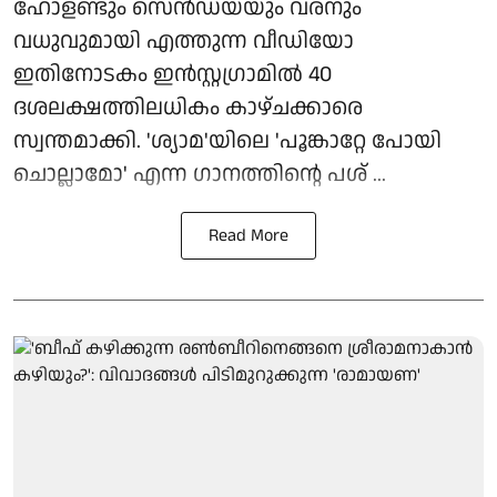
ഹോളണ്ടും സെൻഡയയും വരനും
വധുവുമായി എത്തുന്ന വീഡിയോ
ഇതിനോടകം ഇൻസ്റ്റഗ്രാമിൽ 40
ദശലക്ഷത്തിലധികം കാഴ്ചക്കാരെ
സ്വന്തമാക്കി. 'ശ്യാമ'യിലെ 'പൂങ്കാറ്റേ പോയി
ചൊല്ലാമോ' എന്ന ഗാനത്തിന്റെ പശ് ...
Read More