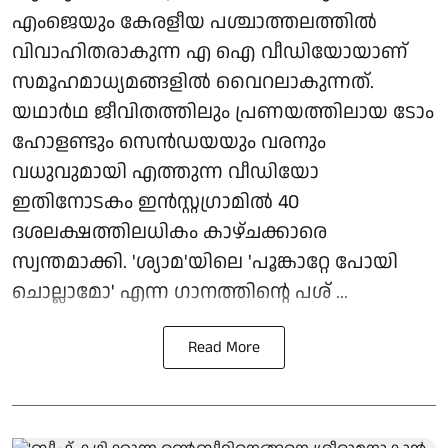
എംജെയും കേരളീയ പശ്ചാത്തലത്തിൽ
വിവാഹിതരാകുന്ന എ ഐ വീഡിയോയാണ്
സമൂഹമാധ്യമങ്ങളിൽ വൈറലാകുന്നത്.
യഥാർഥ ജീവിതത്തിലും പ്രണയത്തിലായ ടോം
ഹോളണ്ടും സെൻഡയയും വരനും
വധുവുമായി എത്തുന്ന വീഡിയോ
ഇതിനോടകം ഇൻസ്റ്റഗ്രാമിൽ 40
ദശലക്ഷത്തിലധികം കാഴ്ചക്കാരെ
സ്വന്തമാക്കി. 'ശ്യാമ'യിലെ 'പൂങ്കാറ്റേ പോയി
ചൊല്ലാമോ' എന്ന ഗാനത്തിന്റെ പശ് ...
Read More