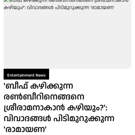
Entertainment News
'ബീഫ് കഴിക്കുന്ന
രൺബീറിനെങ്ങനെ
ശ്രീരാമനാകാൻ കഴിയും?':
വിവാദങ്ങൾ പിടിമുറുക്കുന്ന
'രാമായണ'