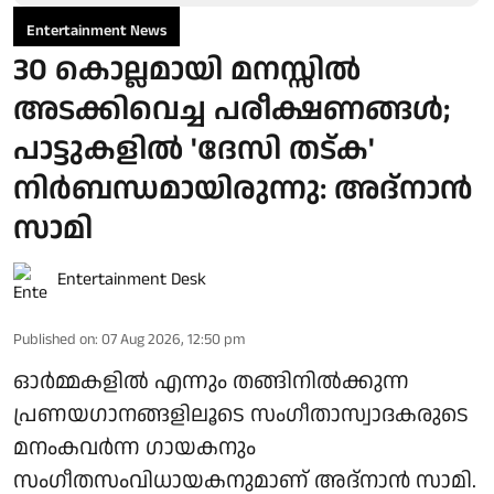
Entertainment News
30 കൊല്ലമായി മനസ്സിൽ
അടക്കിവെച്ച പരീക്ഷണങ്ങൾ;
പാട്ടുകളിൽ 'ദേസി തട്ക'
നിർബന്ധമായിരുന്നു: അദ്നാൻ
സാമി
Entertainment Desk
Published on
:
07 Aug 2026, 12:50 pm
ഓർമ്മകളിൽ എന്നും തങ്ങിനിൽക്കുന്ന
പ്രണയഗാനങ്ങളിലൂടെ സംഗീതാസ്വാദകരുടെ
മനംകവർന്ന ഗായകനും
സംഗീതസംവിധായകനുമാണ് അദ്നാൻ സാമി.