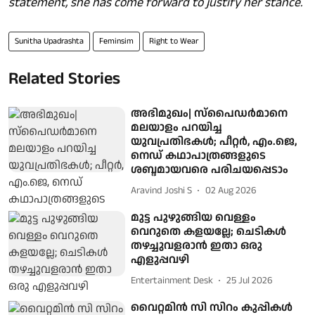
statement, she has come forward to justify her stance.
Sunitha Upadrashta
Feminsim
Right to Wear
Related Stories
അഭിമുഖം| സ്പൈഡർമാനെ
മലയാളം പറയിച്ച
യുവപ്രതിഭകൾ; പീറ്റർ, എം.ജെ,
നെഡ് കഥാപാത്രങ്ങളുടെ
ശബ്ദമായവരെ പരിചയപ്പെടാം
Aravind Joshi S
02 Aug 2026
മുട്ട പുഴുങ്ങിയ വെള്ളം
വെറുതെ കളയല്ലേ; ചെടികൾ
തഴച്ചുവളരാൻ ഇതാ ഒരു
എളുപ്പവഴി
Entertainment Desk
25 Jul 2026
വൈറ്റമിൻ സി സിറം കുപ്പികൾ