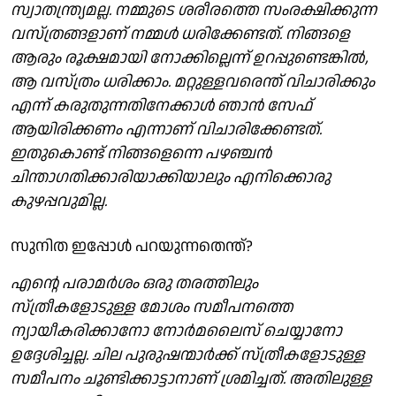
സ്വാതന്ത്ര്യമല്ല. നമ്മുടെ ശരീരത്തെ സംരക്ഷിക്കുന്ന
വസ്ത്രങ്ങളാണ് നമ്മൾ ധരിക്കേണ്ടത്. നിങ്ങളെ
ആരും രൂക്ഷമായി നോക്കില്ലെന്ന് ഉറപ്പുണ്ടെങ്കിൽ,
ആ വസ്ത്രം ധരിക്കാം. മറ്റുള്ളവരെന്ത് വിചാരിക്കും
എന്ന് കരുതുന്നതിനേക്കാൾ ഞാൻ സേഫ്
ആയിരിക്കണം എന്നാണ് വിചാരിക്കേണ്ടത്.
ഇതുകൊണ്ട് നിങ്ങളെന്നെ പഴഞ്ചൻ
ചിന്താഗതിക്കാരിയാക്കിയാലും എനിക്കൊരു
കുഴപ്പവുമില്ല.
സുനിത ഇപ്പോൾ പറയുന്നതെന്ത്?
എന്റെ പരാമർശം ഒരു തരത്തിലും
സ്ത്രീകളോടുള്ള മോശം സമീപനത്തെ
ന്യായീകരിക്കാനോ നോർമലൈസ് ചെയ്യാനോ
ഉദ്ദേശിച്ചല്ല. ചില പുരുഷന്മാർക്ക് സ്ത്രീകളോടുള്ള
സമീപനം ചൂണ്ടിക്കാട്ടാനാണ് ശ്രമിച്ചത്. അതിലുള്ള