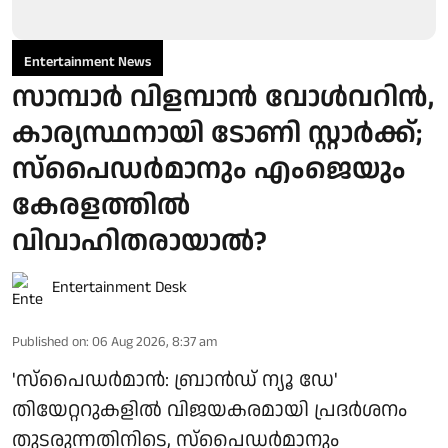
Entertainment News
സാമ്പാർ വിളമ്പാൻ വോൾവറിൻ,
കാര്യസ്ഥനായി ടോണി സ്റ്റാർക്ക്;
സ്പൈഡർമാനും എംജെയും
കേരളത്തിൽ
വിവാഹിതരായാൽ?
Entertainment Desk
Published on
:
06 Aug 2026, 8:37 am
'സ്‌പൈഡർമാൻ: ബ്രാൻഡ് ന്യൂ ഡേ'
തിയേറ്ററുകളിൽ വിജയകരമായി പ്രദർശനം
തുടരുന്നതിനിടെ, സ്പൈഡർമാനും