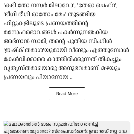
'കഭി തോ നസർ മിലാവോ', 'തേരാ ചെഹ്റ',
'ഭീഗി ഭീഗി രാതോം മേം' തുടങ്ങിയ
ഹിറ്റുകളിലൂടെ പ്രണയത്തിന്റെ
മനോഹരഭാവങ്ങൾ പകർന്നുനൽകിയ
അദ്നാൻ സാമി, തന്റെ പുതിയ സിംഗിൾ
'ഇഷ്ക് തമാശ'യുമായി വീണ്ടും എത്തുമ്പോൾ
കേൾവിക്കാരെ കാത്തിരിക്കുന്നത് തികച്ചും
വ്യത്യസ്തമായൊരു അനുഭവമാണ്. മഴയും
പ്രണയവും പിയാനോയ ...
Read More