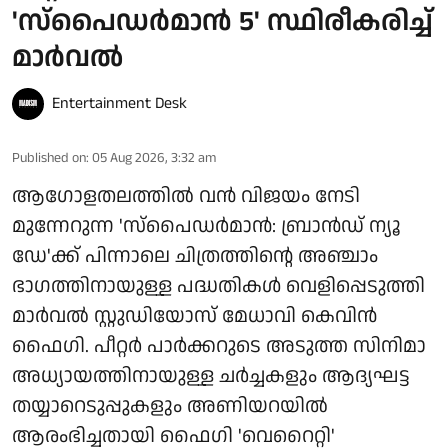
'സ്‌പൈഡർമാൻ 5' സ്ഥിരീകരിച്ച്
മാർവൽ
Entertainment Desk
Published on
:
05 Aug 2026, 3:32 am
ആഗോളതലത്തിൽ വൻ വിജയം നേടി
മുന്നേറുന്ന 'സ്‌പൈഡർമാൻ: ബ്രാൻഡ് ന്യൂ
ഡേ'ക്ക് പിന്നാലെ ചിത്രത്തിന്റെ അഞ്ചാം
ഭാഗത്തിനായുള്ള പദ്ധതികൾ വെളിപ്പെടുത്തി
മാർവൽ സ്റ്റുഡിയോസ് മേധാവി കെവിൻ
ഫൈഗി. പീറ്റർ പാർക്കറുടെ അടുത്ത സിനിമാ
അധ്യായത്തിനായുള്ള ചർച്ചകളും ആദ്യഘട്ട
തയ്യാറെടുപ്പുകളും അണിയറയിൽ
ആരംഭിച്ചതായി ഫൈഗി 'വെറൈറ്റി'