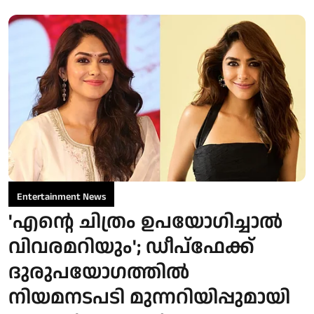
Entertainment News
'എന്റെ ചിത്രം ഉപയോഗിച്ചാൽ
വിവരമറിയും'; ഡീപ്‌ഫേക്ക്
ദുരുപയോഗത്തിൽ
നിയമനടപടി മുന്നറിയിപ്പുമായി