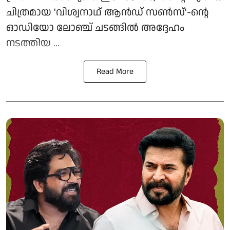
ചിത്രമായ 'വിശ്വനാഥ് ആൻഡ് സൺസ്'-ന്റെ
ഓഡിയോ ലോഞ്ച് ചടങ്ങിൽ അദ്ദേഹം
നടത്തിയ ...
Read More