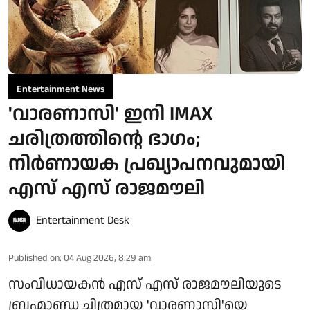
Entertainment News
'വാരണാസി' ഇനി IMAX
ചരിത്രത്തിന്റെ ഭാഗം;
നിർണായക പ്രഖ്യാപനവുമായി
എസ് എസ് രാജമൗലി
Entertainment Desk
Published on
:
04 Aug 2026, 8:29 am
സംവിധായകൻ എസ് എസ് രാജമൗലിയുടെ
ബ്രഹ്മാണ്ഡ ചിത്രമായ 'വാരണാസി'യെ