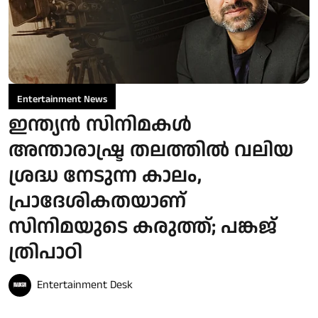
Entertainment News
ഇന്ത്യൻ സിനിമകൾ
അന്താരാഷ്ട്ര തലത്തിൽ വലിയ
ശ്രദ്ധ നേടുന്ന കാലം,
പ്രാദേശികതയാണ്
സിനിമയുടെ കരുത്ത്; പങ്കജ്
ത്രിപാഠി
Entertainment Desk