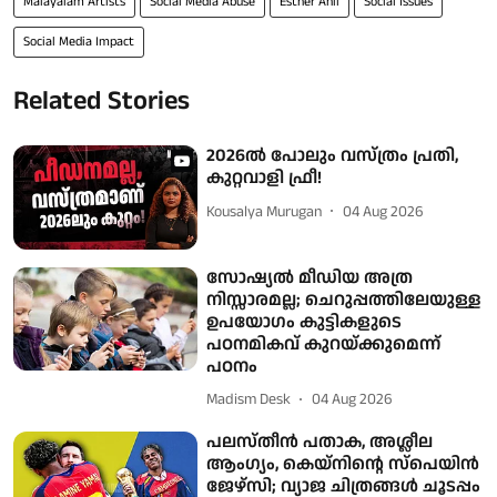
Malayalam Artists
Social Media Abuse
Esther Anil
Social Issues
Social Media Impact
Related Stories
2026ൽ പോലും വസ്ത്രം പ്രതി,
കുറ്റവാളി ഫ്രീ!
Kousalya Murugan
04 Aug 2026
സോഷ്യല്‍ മീഡിയ അത്ര
നിസ്സാരമല്ല; ചെറുപ്പത്തിലേയുള്ള
ഉപയോഗം കുട്ടികളുടെ
പഠനമികവ് കുറയ്ക്കുമെന്ന്
പഠനം
Madism Desk
04 Aug 2026
പലസ്തീൻ പതാക, അശ്ലീല
ആംഗ്യം, കെയ്‌നിന്റെ സ്‌പെയിൻ
ജേഴ്‌സി; വ്യാജ ചിത്രങ്ങൾ ചൂടപ്പം