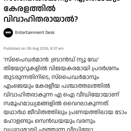
കേരളത്തിൽ
വിവാഹിതരായാൽ?
Entertainment Desk
Published on
:
06 Aug 2026, 8:37 am
'സ്‌പൈഡർമാൻ: ബ്രാൻഡ് ന്യൂ ഡേ'
തിയേറ്ററുകളിൽ വിജയകരമായി പ്രദർശനം
തുടരുന്നതിനിടെ, സ്പൈഡർമാനും
എംജെയും കേരളീയ പശ്ചാത്തലത്തിൽ
വിവാഹിതരാകുന്ന എ ഐ വീഡിയോയാണ്
സമൂഹമാധ്യമങ്ങളിൽ വൈറലാകുന്നത്.
യഥാർഥ ജീവിതത്തിലും പ്രണയത്തിലായ ടോം
ഹോളണ്ടും സെൻഡയയും വരനും
വധുവുമായി എത്തുന്ന വീഡിയോ