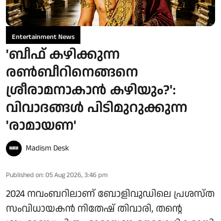
Entertainment News
'ബീഫ് കഴിക്കുന്ന
രൺബീറിനെങ്ങനെ
ശ്രീരാമനാകാൻ കഴിയും?':
വിവാദങ്ങൾ പിടിമുറുക്കുന്ന
'രാമായണ'
Madism Desk
Published on
:
05 Aug 2026, 3:46 pm
2024 നവംബറിലാണ് ബോളിവുഡിലെ പ്രശസ്ത
സംവിധായകൻ നിതേഷ് തിവാരി, തന്റെ