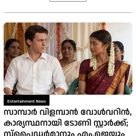
Entertainment News
സാമ്പാർ വിളമ്പാൻ വോൾവറിൻ,
കാര്യസ്ഥനായി ടോണി സ്റ്റാർക്ക്;
സ്പൈഡർമാനും എം.ജെയും