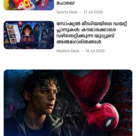
പോലെ!
Sports Desk
21 Jul 2026
സോഷ്യൽ മീഡിയയിലെ ഡയറ്റ്
പ്ലാനുകൾ: കൗമാരക്കാരെ
വഴിതെറ്റിക്കുന്ന യൂട്യൂബ്
അൽഗോരിതങ്ങൾ
Madism Desk
14 Jul 2026