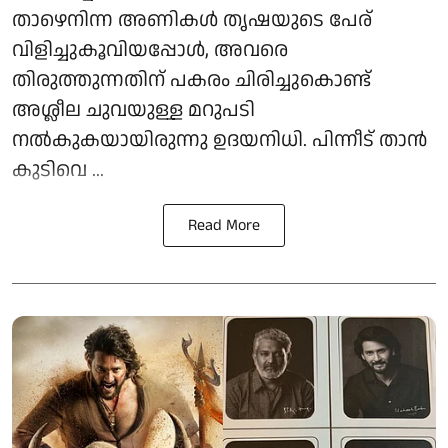
താഴെനിന്ന അണികൾ തൃഷയുടെ പേര്
വിളിച്ചുകൂവിയപ്പോൾ, അവരെ
തിരുത്തുന്നതിന് പകരം ചിരിച്ചുകൊണ്ട്
അശ്ലീല ചുവയുള്ള മറുപടി
നൽകുകയായിരുന്നു ഉദയനിധി. പിന്നീട് താൻ
കുടിവെ ...
Read More