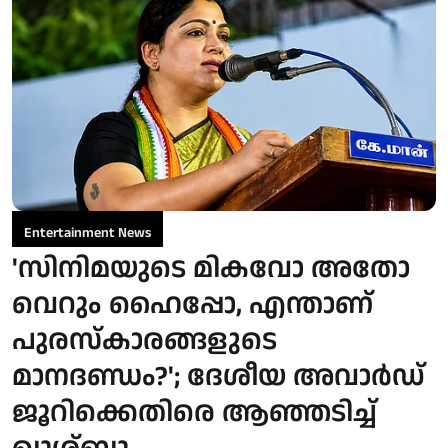
Entertainment News
'സിനിമയുടെ മികവോ അതോ
വെറും ഹൈപ്പോ, എന്താണ്
പുരസ്‌കാരങ്ങളുടെ
മാനദണ്ഡം?'; ദേശീയ അവാർഡ്
ജൂറിക്കെതിരെ ആഞ്ഞടിച്ച്