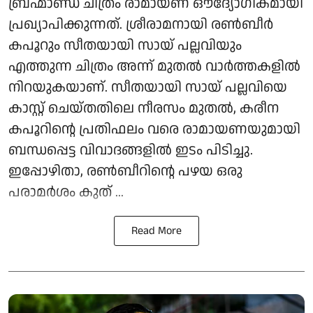
ബ്രഹ്മാണ്ഡ ചിത്രം രാമായണ ഔദ്യോഗികമായി
പ്രഖ്യാപിക്കുന്നത്. ശ്രീരാമനായി രൺബീർ
കപൂറും സീതയായി സായ് പല്ലവിയും
എത്തുന്ന ചിത്രം അന്ന് മുതൽ വാർത്തകളിൽ
നിറയുകയാണ്. സീതയായി സായ് പല്ലവിയെ
കാസ്റ്റ് ചെയ്തതിലെ നീരസം മുതൽ, കരീന
കപൂറിന്റെ പ്രതിഫലം വരെ രാമായണയുമായി
ബന്ധപ്പെട്ട വിവാദങ്ങളിൽ ഇടം പിടിച്ചു.
ഇപ്പോഴിതാ, രൺബീറിന്റെ പഴയ ഒരു
പരാമർശം കുത് ...
Read More