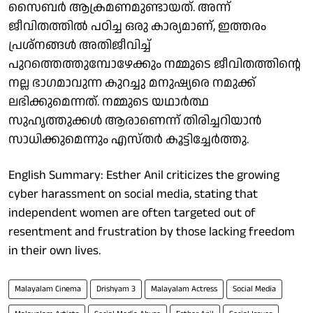
സൈബർ ആക്രമണമുണ്ടായത്. അന്ന്
ജീവിതത്തിൽ പഠിച്ച ഒരു കാര്യമാണ്, ഇത്തരം
പ്രശ്നങ്ങൾ അതിജീവിച്ച്
പുറത്തെത്തുമ്പോഴേക്കും നമ്മുടെ ജീവിതത്തിന്റെ
നല്ല ഭാഗമാവുന്ന കുറച്ചു മനുഷ്യരെ നമുക്ക്
ലഭിക്കുമെന്നത്. നമ്മുടെ യഥാർത്ഥ
സുഹൃത്തുക്കൾ ആരാണെന്ന് തിരിച്ചറിയാൻ
സാധിക്കുമെന്നും എസ്തർ കൂട്ടിച്ചേർത്തു.
English Summary: Esther Anil criticizes the growing
cyber harassment on social media, stating that
independent women are often targeted out of
resentment and frustration by those lacking freedom
in their own lives.
Malayalam Cinema
Drishyam 3
Malayalam Actress
Social Media