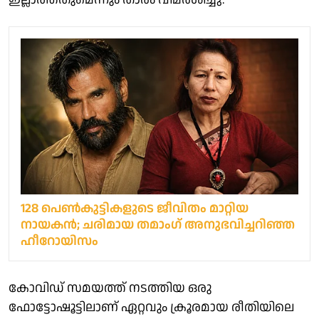
128 പെൺകുട്ടികളുടെ ജീവിതം മാറ്റിയ
നായകൻ; ചരിമായ തമാംഗ് അനുഭവിച്ചറിഞ്ഞ
ഹീറോയിസം
കോവിഡ് സമയത്ത് നടത്തിയ ഒരു
ഫോട്ടോഷൂട്ടിലാണ് ഏറ്റവും ക്രൂരമായ രീതിയിലെ