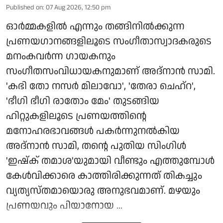
Published on
:
07 Aug 2026, 12:50 pm
ഓർമ്മകളിൽ എന്നും തങ്ങിനിൽക്കുന്ന
പ്രണയഗാനങ്ങളിലൂടെ സംഗീതാസ്വാദകരുടെ
മനംകവർന്ന ഗായകനും
സംഗീതസംവിധായകനുമാണ് അദ്നാൻ സാമി.
'കഭി തോ നസർ മിലാവോ', 'തേരാ ചെഹ്റ',
'ഭീഗി ഭീഗി രാതോം മേം' തുടങ്ങിയ
ഹിറ്റുകളിലൂടെ പ്രണയത്തിന്റെ
മനോഹരഭാവങ്ങൾ പകർന്നുനൽകിയ
അദ്നാൻ സാമി, തന്റെ പുതിയ സിംഗിൾ
'ഇഷ്ക് തമാശ'യുമായി വീണ്ടും എത്തുമ്പോൾ
കേൾവിക്കാരെ കാത്തിരിക്കുന്നത് തികച്ചും
വ്യത്യസ്തമായൊരു അനുഭവമാണ്. മഴയും
പ്രണയവും പിയാനോയ ...