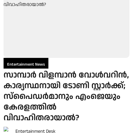
Entertainment News
സാമ്പാർ വിളമ്പാൻ വോൾവറിൻ,
കാര്യസ്ഥനായി ടോണി സ്റ്റാർക്ക്;
സ്പൈഡർമാനും എംജെയും
കേരളത്തിൽ
വിവാഹിതരായാൽ?
Entertainment Desk