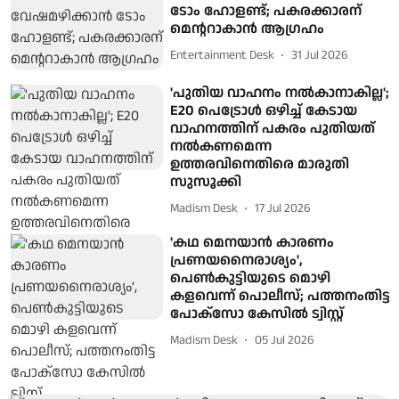
ടോം ഹോളണ്ട്; പകരക്കാരന്
മെന്ററാകാൻ ആഗ്രഹം
Entertainment Desk
31 Jul 2026
'പുതിയ വാഹനം നൽകാനാകില്ല';
E20 പെട്രോൾ ഒഴിച്ച് കേടായ
വാഹനത്തിന് പകരം പുതിയത്
നൽകണമെന്ന
ഉത്തരവിനെതിരെ മാരുതി
സുസൂക്കി
Madism Desk
17 Jul 2026
'കഥ മെനയാൻ കാരണം
പ്രണയനൈരാശ്യം',
പെൺകുട്ടിയുടെ മൊഴി
കളവെന്ന് പൊലീസ്; പത്തനംതിട്ട
പോക്സോ കേസിൽ ട്വിസ്റ്റ്
Madism Desk
05 Jul 2026