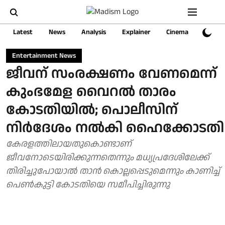
Latest
News
Analysis
Explainer
Cinema
Sports
Entertainment News
ജീവന് സംരക്ഷണം വേണമെന്ന്
കുംഭമേള വൈറല്‍ താരം
കോടതിയില്‍; പൊലീസിന്
നിര്‍ദേശം നല്‍കി ഹൈക്കോടതി
കേരളത്തിലായതുകൊണ്ടാണ്
ജീവനോടെയിരിക്കുന്നതെന്നും മധ്യപ്രദേശിലേക്ക്
തിരിച്ചുപോയാൽ താൻ കൊല്ലപ്പെടുമെന്നും കാണിച്ച്
പെൺകുട്ടി കോടതിയെ സമീപിച്ചിരുന്നു