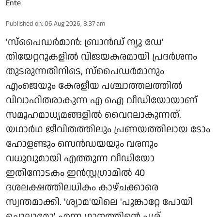
Published on
:
06 Aug 2026, 8:37 am
'സ്‌പൈഡർമാൻ: ബ്രാൻഡ് ന്യൂ ഡേ'
തിയേറ്ററുകളിൽ വിജയകരമായി പ്രദർശനം
തുടരുന്നതിനിടെ, സ്പൈഡർമാനും
എംജെയും കേരളീയ പശ്ചാത്തലത്തിൽ
വിവാഹിതരാകുന്ന എ ഐ വീഡിയോയാണ്
സമൂഹമാധ്യമങ്ങളിൽ വൈറലാകുന്നത്.
യഥാർഥ ജീവിതത്തിലും പ്രണയത്തിലായ ടോം
ഹോളണ്ടും സെൻഡയയും വരനും
വധുവുമായി എത്തുന്ന വീഡിയോ
ഇതിനോടകം ഇൻസ്റ്റഗ്രാമിൽ 40
ദശലക്ഷത്തിലധികം കാഴ്ചക്കാരെ
സ്വന്തമാക്കി. 'ശ്യാമ'യിലെ 'പൂങ്കാറ്റേ പോയി
ചൊല്ലാമോ' എന്ന ഗാനത്തിന്റെ പശ് ...