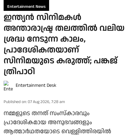
Entertainment News
ഇന്ത്യൻ സിനിമകൾ
അന്താരാഷ്ട്ര തലത്തിൽ വലിയ
ശ്രദ്ധ നേടുന്ന കാലം,
പ്രാദേശികതയാണ്
സിനിമയുടെ കരുത്ത്; പങ്കജ്
ത്രിപാഠി
Entertainment Desk
Published on
:
07 Aug 2026, 7:28 am
നമ്മളുടെ തനത് സംസ്കാരവും
പ്രാദേശികമായ അനുഭവങ്ങളും
ആത്മാർഥതയോടെ വെള്ളിത്തിരയിൽ