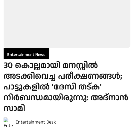
Entertainment News
30 കൊല്ലമായി മനസ്സിൽ
അടക്കിവെച്ച പരീക്ഷണങ്ങൾ;
പാട്ടുകളിൽ 'ദേസി തട്ക'
നിർബന്ധമായിരുന്നു: അദ്നാൻ
സാമി
Entertainment Desk