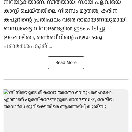
നിറയുകയാണ്. സീതയായി സായ് പല്ലവിയെ
കാസ്റ്റ് ചെയ്തതിലെ നീരസം മുതൽ, കരീന
കപൂറിന്റെ പ്രതിഫലം വരെ രാമായണയുമായി
ബന്ധപ്പെട്ട വിവാദങ്ങളിൽ ഇടം പിടിച്ചു.
ഇപ്പോഴിതാ, രൺബീറിന്റെ പഴയ ഒരു
പരാമർശം കുത് ...
Read More