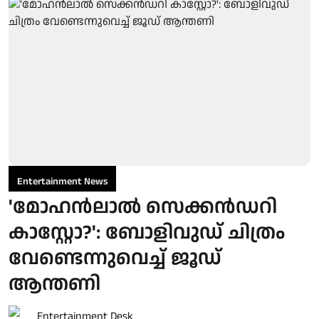
Entertainment News
'മോഹൻലാൽ സെക്കൻഡറി
കാസ്റ്റോ?': ബോളിവുഡ് ചിത്രം
വേണ്ടെന്നുവെച്ച് ജൂഡ്
ആന്തണി
Entertainment Desk