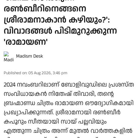
രൺബീറിനെങ്ങനെ
ശ്രീരാമനാകാൻ കഴിയും?':
വിവാദങ്ങൾ പിടിമുറുക്കുന്ന
'രാമായണ'
Madism Desk
Published on
:
05 Aug 2026, 3:46 pm
2024 നവംബറിലാണ് ബോളിവുഡിലെ പ്രശസ്ത
സംവിധായകൻ നിതേഷ് തിവാരി, തന്റെ
ബ്രഹ്മാണ്ഡ ചിത്രം രാമായണ ഔദ്യോഗികമായി
പ്രഖ്യാപിക്കുന്നത്. ശ്രീരാമനായി രൺബീർ
കപൂറും സീതയായി സായ് പല്ലവിയും
എത്തുന്ന ചിത്രം അന്ന് മുതൽ വാർത്തകളിൽ