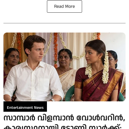
Read More
Entertainment News
സാമ്പാർ വിളമ്പാൻ വോൾവറിൻ,
കാര്യസ്ഥനായി ടോണി സ്റ്റാർക്ക്;