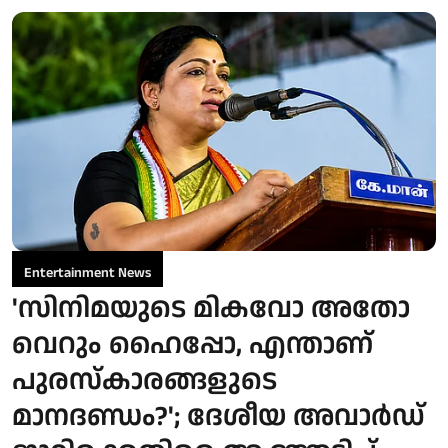
Entertainment News
'സിനിമയുടെ മികവോ അതോ
വെറും ഹൈപ്പോ, എന്താണ്
പുരസ്‌കാരങ്ങളുടെ
മാനദണ്ഡം?'; ദേശീയ അവാർഡ്