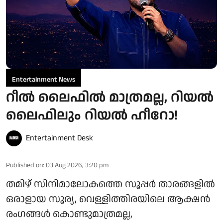
Entertainment News
റീൽ ലൈഫിൽ മാത്രമല്ല, റിയൽ
ലൈഫിലും റിയൽ ഹീറോ!
Entertainment Desk
Published on
:
03 Aug 2026, 3:20 pm
തമിഴ് സിനിമാലോകത്തെ സൂപ്പർ താരങ്ങളിൽ
ഒരാളായ സൂര്യ, വെള്ളിത്തിരയിലെ ആക്ഷൻ
രംഗങ്ങൾ കൊണ്ടുമാത്രമല്ല,