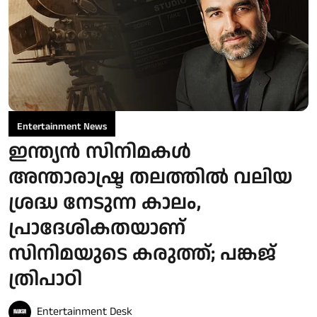
Entertainment News
ഇന്ത്യൻ സിനിമകൾ
അന്താരാഷ്ട്ര തലത്തിൽ വലിയ
ശ്രദ്ധ നേടുന്ന കാലം,
പ്രാദേശികതയാണ്
സിനിമയുടെ കരുത്ത്; പങ്കജ്
ത്രിപാഠി
Entertainment Desk