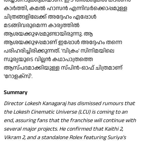
കാര്‍ത്തി, കമല്‍ ഹാസന്‍ എന്നിവര്‍ക്കൊപ്പമുള്ള
ചിത്രങ്ങളിലേക്ക് അദ്ദേഹം എപ്പോള്‍
മടങ്ങിവരുമെന്ന കാര്യത്തില്‍
ആശയക്കുഴപ്പമുണ്ടായിരുന്നു. ആ
ആശയക്കുഴപ്പമാണ് ഇപ്പോള്‍ അദ്ദേഹം തന്നെ
പരിഹരിച്ചിരിക്കുന്നത്. 'വിക്രം' സിനിമയിലെ
സൂര്യയുടെ വില്ലന്‍ കഥാപാത്രത്തെ
ആസ്പദമാക്കിയുള്ള സ്പിന്‍-ഓഫ് ചിത്രമാണ്
'റോളക്‌സ്'.
Summary
Director Lokesh Kanagaraj has dismissed rumours that
the Lokesh Cinematic Universe (LCU) is coming to an
end, assuring fans that the franchise will continue with
several major projects. He confirmed that Kaithi 2,
Vikram 2, and a standalone Rolex featuring Suriya's