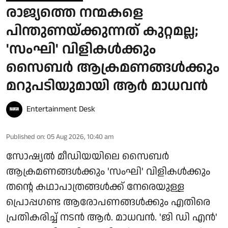
രാജ്യത്തെ നന്മകളെ
പിന്തുണയ്ക്കുന്നത് കുറ്റമല്ല;
'സംഘി' വിളികൾക്കും
സൈബർ ആക്രമണങ്ങൾക്കും
മറുപടിയുമായി ആർ മാധവൻ
Entertainment Desk
Published on
:
05 Aug 2026, 10:40 am
സോഷ്യൽ മീഡിയയിലെ സൈബർ
ആക്രമണങ്ങൾക്കും 'സംഘി' വിളികൾക്കും
തന്റെ കഥാപാത്രങ്ങൾക്ക് നേരെയുള്ള
പ്രൊപ്പഗണ്ട ആരോപണങ്ങൾക്കും എതിരെ
പ്രതികരിച്ച് നടൻ ആർ. മാധവൻ. 'ജി ഡി എൻ'