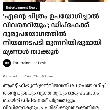
Entertainment News
'എന്റെ ചിത്രം ഉപയോഗിച്ചാൽ
വിവരമറിയും'; ഡീപ്‌ഫേക്ക്
ദുരുപയോഗത്തിൽ
നിയമനടപടി മുന്നറിയിപ്പുമായി
മൃണാൾ താക്കൂർ
Entertainment Desk
Published on
:
04 Aug 2026, 6:12 am
ആർട്ടിഫിഷ്യൽ ഇന്റലിജൻസ് (AI) ഉപയോഗിച്ച്
തന്റെ മുഖവും വ്യക്തിത്വവും ദുരുപയോഗം
ചെയ്ത് ഡീപ്‌ഫേക്ക് ചിത്രങ്ങളും
വീഡിയോകളും പ്രചരിപ്പിക്കുവർക്കെതിരെ