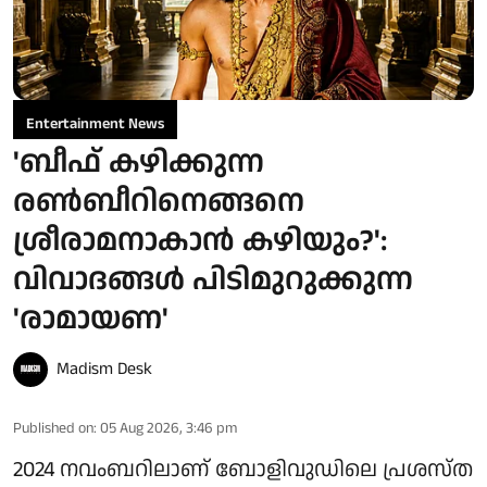
Entertainment News
'ബീഫ് കഴിക്കുന്ന
രൺബീറിനെങ്ങനെ
ശ്രീരാമനാകാൻ കഴിയും?':
വിവാദങ്ങൾ പിടിമുറുക്കുന്ന
'രാമായണ'
Madism Desk
Published on
:
05 Aug 2026, 3:46 pm
2024 നവംബറിലാണ് ബോളിവുഡിലെ പ്രശസ്ത