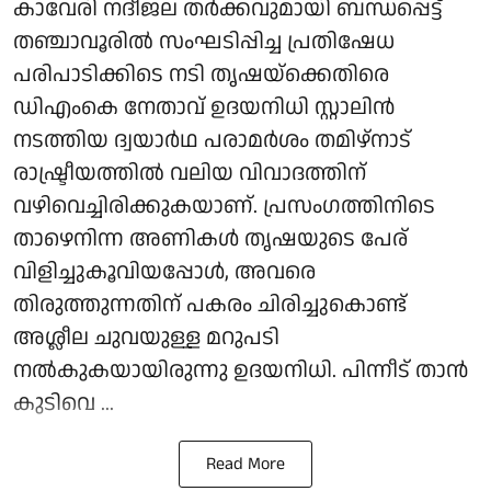
കാവേരി നദീജല തർക്കവുമായി ബന്ധപ്പെട്ട്
തഞ്ചാവൂരിൽ സംഘടിപ്പിച്ച പ്രതിഷേധ
പരിപാടിക്കിടെ നടി തൃഷയ്‌ക്കെതിരെ
ഡിഎംകെ നേതാവ് ഉദയനിധി സ്റ്റാലിൻ
നടത്തിയ ദ്വയാർഥ പരാമർശം തമിഴ്‌നാട്
രാഷ്ട്രീയത്തിൽ വലിയ വിവാദത്തിന്
വഴിവെച്ചിരിക്കുകയാണ്. പ്രസംഗത്തിനിടെ
താഴെനിന്ന അണികൾ തൃഷയുടെ പേര്
വിളിച്ചുകൂവിയപ്പോൾ, അവരെ
തിരുത്തുന്നതിന് പകരം ചിരിച്ചുകൊണ്ട്
അശ്ലീല ചുവയുള്ള മറുപടി
നൽകുകയായിരുന്നു ഉദയനിധി. പിന്നീട് താൻ
കുടിവെ ...
Read More