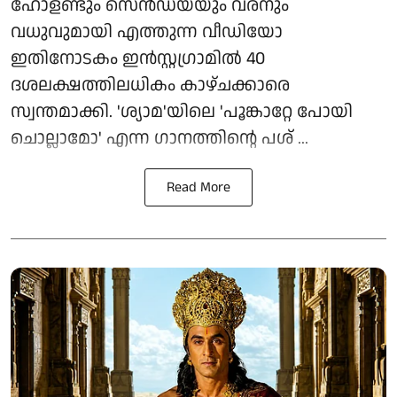
ഹോളണ്ടും സെൻഡയയും വരനും
വധുവുമായി എത്തുന്ന വീഡിയോ
ഇതിനോടകം ഇൻസ്റ്റഗ്രാമിൽ 40
ദശലക്ഷത്തിലധികം കാഴ്ചക്കാരെ
സ്വന്തമാക്കി. 'ശ്യാമ'യിലെ 'പൂങ്കാറ്റേ പോയി
ചൊല്ലാമോ' എന്ന ഗാനത്തിന്റെ പശ് ...
Read More