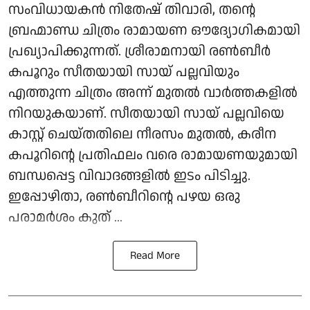
സംവിധായകൻ നിതേഷ് തിവാരി, തന്റെ
ബ്രഹ്മാണ്ഡ ചിത്രം രാമായണ ഔദ്യോഗികമായി
പ്രഖ്യാപിക്കുന്നത്. ശ്രീരാമനായി രൺബീർ
കപൂറും സീതയായി സായ് പല്ലവിയും
എത്തുന്ന ചിത്രം അന്ന് മുതൽ വാർത്തകളിൽ
നിറയുകയാണ്. സീതയായി സായ് പല്ലവിയെ
കാസ്റ്റ് ചെയ്തതിലെ നീരസം മുതൽ, കരീന
കപൂറിന്റെ പ്രതിഫലം വരെ രാമായണയുമായി
ബന്ധപ്പെട്ട വിവാദങ്ങളിൽ ഇടം പിടിച്ചു.
ഇപ്പോഴിതാ, രൺബീറിന്റെ പഴയ ഒരു
പരാമർശം കുത് ...
Read More