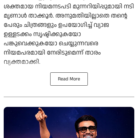
ശക്തമായ നിയമനടപടി മുന്നറിയിപ്പുമായി നടി
മൃണാൾ താക്കൂർ. അനുമതിയില്ലാതെ തന്റെ
പേരും ചിത്രങ്ങളും ഉപയോഗിച്ച് വ്യാജ
ഉള്ളടക്കം സൃഷ്ടിക്കുകയോ
പങ്കുവെക്കുകയോ ചെയ്യുന്നവരെ
നിയമപരമായി നേരിടുമെന്ന് താരം
വ്യക്തമാക്കി.
Read More