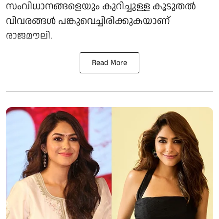
സംവിധാനങ്ങളെയും കുറിച്ചുള്ള കൂടുതൽ
വിവരങ്ങൾ പങ്കുവെച്ചിരിക്കുകയാണ്
രാജമൗലി.
Read More