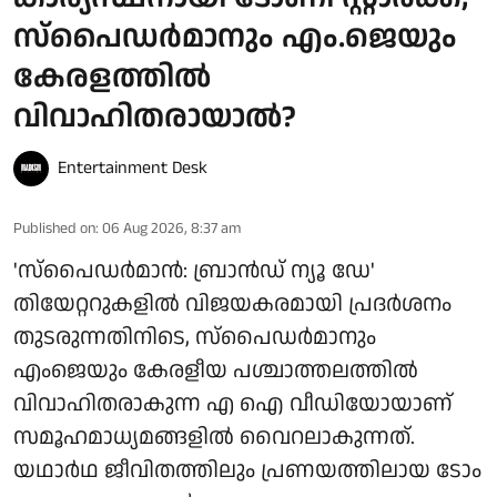
സ്പൈഡർമാനും എം.ജെയും
കേരളത്തിൽ
വിവാഹിതരായാൽ?
Entertainment Desk
Published on
:
06 Aug 2026, 8:37 am
'സ്‌പൈഡർമാൻ: ബ്രാൻഡ് ന്യൂ ഡേ'
തിയേറ്ററുകളിൽ വിജയകരമായി പ്രദർശനം
തുടരുന്നതിനിടെ, സ്പൈഡർമാനും
എംജെയും കേരളീയ പശ്ചാത്തലത്തിൽ
വിവാഹിതരാകുന്ന എ ഐ വീഡിയോയാണ്
സമൂഹമാധ്യമങ്ങളിൽ വൈറലാകുന്നത്.
യഥാർഥ ജീവിതത്തിലും പ്രണയത്തിലായ ടോം