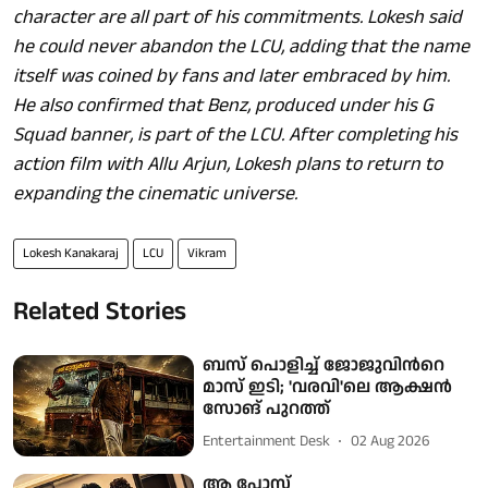
character are all part of his commitments. Lokesh said
he could never abandon the LCU, adding that the name
itself was coined by fans and later embraced by him.
He also confirmed that Benz, produced under his G
Squad banner, is part of the LCU. After completing his
action film with Allu Arjun, Lokesh plans to return to
expanding the cinematic universe.
Lokesh Kanakaraj
LCU
Vikram
Related Stories
ബസ് പൊളിച്ച് ജോജുവിന്‍റെ
മാസ് ഇടി; 'വരവി'ലെ ആക്ഷന്‍
സോങ് പുറത്ത്
Entertainment Desk
02 Aug 2026
ആ പോസ്റ്റ്