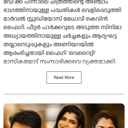
ഡേ'ക്ക് പിന്നാലെ ചിത്രത്തിന്റെ അഞ്ചാം
ഭാഗത്തിനായുള്ള പദ്ധതികൾ വെളിപ്പെടുത്തി
മാർവൽ സ്റ്റുഡിയോസ് മേധാവി കെവിൻ
ഫൈഗി. പീറ്റർ പാർക്കറുടെ അടുത്ത സിനിമാ
അധ്യായത്തിനായുള്ള ചർച്ചകളും ആദ്യഘട്ട
തയ്യാറെടുപ്പുകളും അണിയറയിൽ
ആരംഭിച്ചതായി ഫൈഗി 'വെറൈറ്റി'
മാസികയോട് സംസാരിക്കവെ വ്യക്തമാക്കി.
Read More