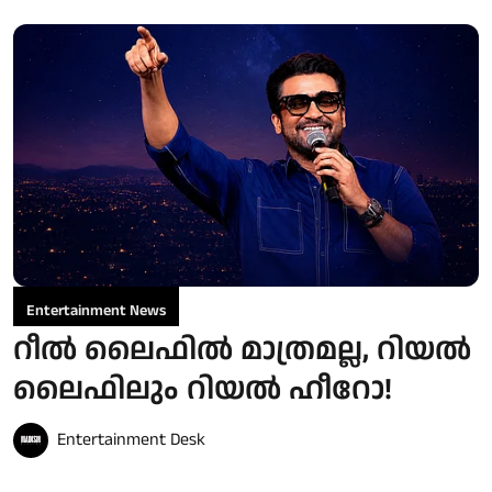
Entertainment News
റീൽ ലൈഫിൽ മാത്രമല്ല, റിയൽ
ലൈഫിലും റിയൽ ഹീറോ!
Entertainment Desk