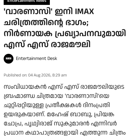
Entertainment News
'വാരണാസി' ഇനി IMAX
ചരിത്രത്തിന്റെ ഭാഗം;
നിർണായക പ്രഖ്യാപനവുമായി
എസ് എസ് രാജമൗലി
Entertainment Desk
Published on
:
04 Aug 2026, 8:29 am
സംവിധായകൻ എസ് എസ് രാജമൗലിയുടെ
ബ്രഹ്മാണ്ഡ ചിത്രമായ 'വാരണാസി'യെ
ചുറ്റിപ്പറ്റിയുള്ള പ്രതീക്ഷകൾ ദിനംപ്രതി
ഉയരുകയാണ്. മഹേഷ് ബാബു, പ്രിയങ്ക
ചോപ്ര, പൃഥ്വിരാജ് സുകുമാരൻ എന്നിവർ
പ്രധാന കഥാപാത്രങ്ങളായി എത്തുന്ന ചിത്രം