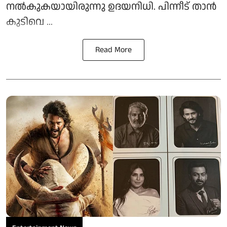
നൽകുകയായിരുന്നു ഉദയനിധി. പിന്നീട് താൻ
കുടിവെ ...
Read More