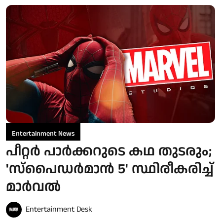
Entertainment News
പീറ്റർ പാർക്കറുടെ കഥ തുടരും;
'സ്‌പൈഡർമാൻ 5' സ്ഥിരീകരിച്ച്
മാർവൽ
Entertainment Desk