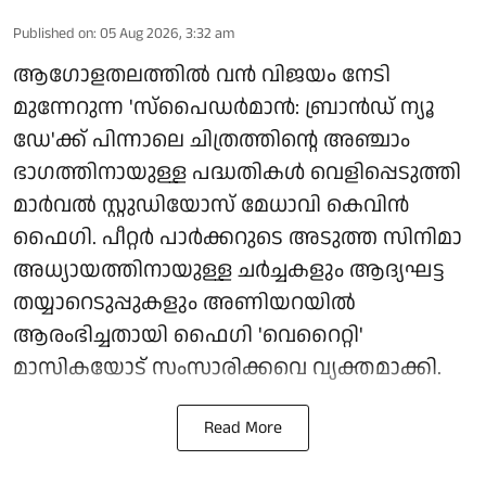
Published on
:
05 Aug 2026, 3:32 am
ആഗോളതലത്തിൽ വൻ വിജയം നേടി
മുന്നേറുന്ന 'സ്‌പൈഡർമാൻ: ബ്രാൻഡ് ന്യൂ
ഡേ'ക്ക് പിന്നാലെ ചിത്രത്തിന്റെ അഞ്ചാം
ഭാഗത്തിനായുള്ള പദ്ധതികൾ വെളിപ്പെടുത്തി
മാർവൽ സ്റ്റുഡിയോസ് മേധാവി കെവിൻ
ഫൈഗി. പീറ്റർ പാർക്കറുടെ അടുത്ത സിനിമാ
അധ്യായത്തിനായുള്ള ചർച്ചകളും ആദ്യഘട്ട
തയ്യാറെടുപ്പുകളും അണിയറയിൽ
ആരംഭിച്ചതായി ഫൈഗി 'വെറൈറ്റി'
മാസികയോട് സംസാരിക്കവെ വ്യക്തമാക്കി.
Read More