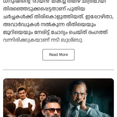
ധനുഷിന്റെ 'രായൻ' മികച്ച തമിഴ് ചിത്രമായി
തിരഞ്ഞെടുക്കപ്പെട്ടതാണ് പുതിയ
ചർച്ചകൾക്ക് തിരികൊളുത്തിയത്. ഇപ്പോഴിതാ,
അവാർഡുകൾ നൽകുന്ന രീതിയെയും
ജൂറിയെയും നേരിട്ട് ചോദ്യം ചെയ്ത് രംഗത്ത്
വന്നിരിക്കുകയാണ് നടി ഖുശ്ബു.
Read More