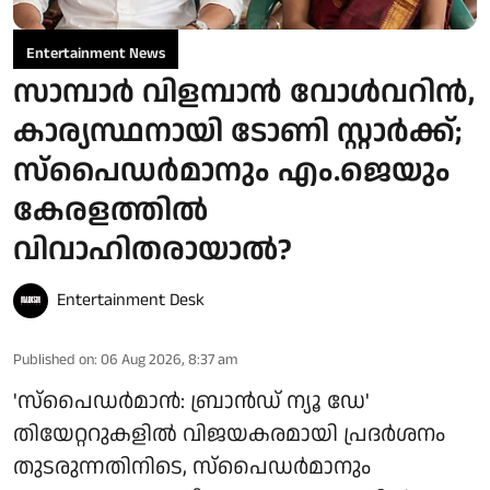
Entertainment News
സാമ്പാർ വിളമ്പാൻ വോൾവറിൻ,
കാര്യസ്ഥനായി ടോണി സ്റ്റാർക്ക്;
സ്പൈഡർമാനും എം.ജെയും
കേരളത്തിൽ
വിവാഹിതരായാൽ?
Entertainment Desk
Published on
:
06 Aug 2026, 8:37 am
'സ്‌പൈഡർമാൻ: ബ്രാൻഡ് ന്യൂ ഡേ'
തിയേറ്ററുകളിൽ വിജയകരമായി പ്രദർശനം
തുടരുന്നതിനിടെ, സ്പൈഡർമാനും