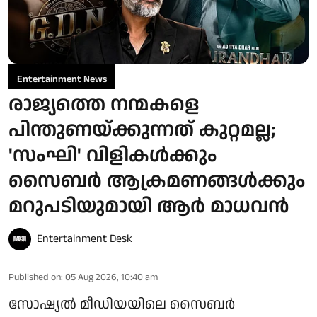
Entertainment News
രാജ്യത്തെ നന്മകളെ
പിന്തുണയ്ക്കുന്നത് കുറ്റമല്ല;
'സംഘി' വിളികൾക്കും
സൈബർ ആക്രമണങ്ങൾക്കും
മറുപടിയുമായി ആർ മാധവൻ
Entertainment Desk
Published on
:
05 Aug 2026, 10:40 am
സോഷ്യൽ മീഡിയയിലെ സൈബർ