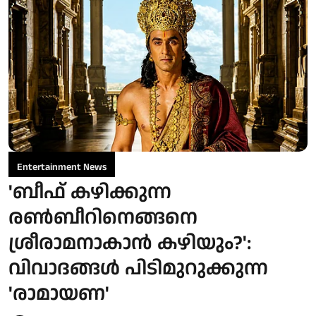
Entertainment News
'ബീഫ് കഴിക്കുന്ന
രൺബീറിനെങ്ങനെ
ശ്രീരാമനാകാൻ കഴിയും?':
വിവാദങ്ങൾ പിടിമുറുക്കുന്ന
'രാമായണ'