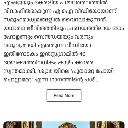
എംജെയും കേരളീയ പശ്ചാത്തലത്തിൽ
വിവാഹിതരാകുന്ന എ ഐ വീഡിയോയാണ്
സമൂഹമാധ്യമങ്ങളിൽ വൈറലാകുന്നത്.
യഥാർഥ ജീവിതത്തിലും പ്രണയത്തിലായ ടോം
ഹോളണ്ടും സെൻഡയയും വരനും
വധുവുമായി എത്തുന്ന വീഡിയോ
ഇതിനോടകം ഇൻസ്റ്റഗ്രാമിൽ 40
ദശലക്ഷത്തിലധികം കാഴ്ചക്കാരെ
സ്വന്തമാക്കി. 'ശ്യാമ'യിലെ 'പൂങ്കാറ്റേ പോയി
ചൊല്ലാമോ' എന്ന ഗാനത്തിന്റെ പശ് ...
Read More