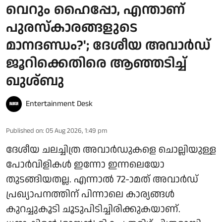
വെറും ഹൈപ്പോ, എന്താണ്
പുരസ്‌കാരങ്ങളുടെ
മാനദണ്ഡം?'; ദേശീയ അവാർഡ്
ജൂറിക്കെതിരെ ആഞ്ഞടിച്ച്
ഖുശ്ബു
Entertainment Desk
Published on
:
05 Aug 2026, 1:49 pm
ദേശീയ ചലച്ചിത്ര അവാർഡുകളെ ചൊല്ലിയുള്ള
പോർവിളികൾ ഇന്നോ ഇന്നലെയോ
തുടങ്ങിയതല്ല. എന്നാൽ 72-ാമത് അവാർഡ്
പ്രഖ്യാപനത്തിന് പിന്നാലെ കാര്യങ്ങൾ
കുറച്ചുകൂടി ചൂടുപിടിച്ചിരിക്കുകയാണ്.