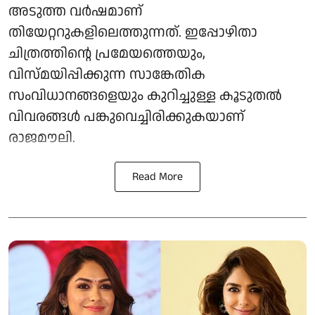
അടുത്ത വർഷമാണ്
തിയേറ്ററുകളിലെത്തുന്നത്. ഇപ്പോഴിതാ
ചിത്രത്തിന്റെ പ്രമേയത്തെയും,
വിസ്മയിപ്പിക്കുന്ന സാങ്കേതിക
സംവിധാനങ്ങളെയും കുറിച്ചുള്ള കൂടുതൽ
വിവരങ്ങൾ പങ്കുവെച്ചിരിക്കുകയാണ്
രാജമൗലി.
Read More