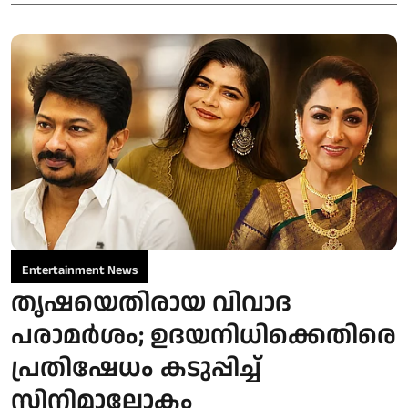
Entertainment News
തൃഷയെതിരായ വിവാദ
പരാമർശം; ഉദയനിധിക്കെതിരെ
പ്രതിഷേധം കടുപ്പിച്ച്
സിനിമാലോകം