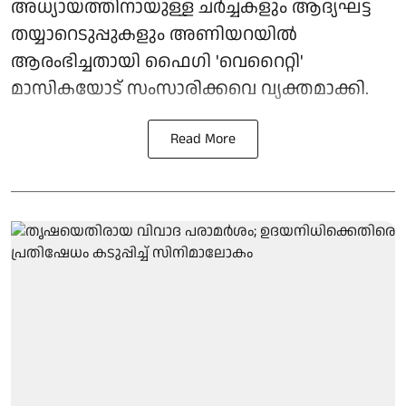
അധ്യായത്തിനായുള്ള ചർച്ചകളും ആദ്യഘട്ട
തയ്യാറെടുപ്പുകളും അണിയറയിൽ
ആരംഭിച്ചതായി ഫൈഗി 'വെറൈറ്റി'
മാസികയോട് സംസാരിക്കവെ വ്യക്തമാക്കി.
Read More