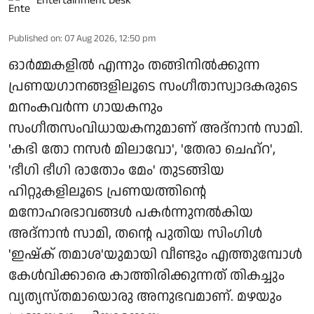
Entertainment Desk
Published on
:
07 Aug 2026, 12:50 pm
ഓർമ്മകളിൽ എന്നും തങ്ങിനിൽക്കുന്ന
പ്രണയഗാനങ്ങളിലൂടെ സംഗീതാസ്വാദകരുടെ
മനംകവർന്ന ഗായകനും
സംഗീതസംവിധായകനുമാണ് അദ്നാൻ സാമി.
'കഭി തോ നസർ മിലാവോ', 'തേരാ ചെഹ്റ',
'ഭീഗി ഭീഗി രാതോം മേം' തുടങ്ങിയ
ഹിറ്റുകളിലൂടെ പ്രണയത്തിന്റെ
മനോഹരഭാവങ്ങൾ പകർന്നുനൽകിയ
അദ്നാൻ സാമി, തന്റെ പുതിയ സിംഗിൾ
'ഇഷ്ക് തമാശ'യുമായി വീണ്ടും എത്തുമ്പോൾ
കേൾവിക്കാരെ കാത്തിരിക്കുന്നത് തികച്ചും
വ്യത്യസ്തമായൊരു അനുഭവമാണ്. മഴയും