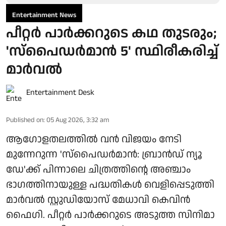
Entertainment News
പീറ്റർ പാർക്കറുടെ കഥ തുടരും;
'സ്‌പൈഡർമാൻ 5' സ്ഥിരീകരിച്ച്
മാർവൽ
Entertainment Desk
Published on
:
05 Aug 2026, 3:32 am
ആഗോളതലത്തിൽ വൻ വിജയം നേടി
മുന്നേറുന്ന 'സ്‌പൈഡർമാൻ: ബ്രാൻഡ് ന്യൂ
ഡേ'ക്ക് പിന്നാലെ ചിത്രത്തിന്റെ അഞ്ചാം
ഭാഗത്തിനായുള്ള പദ്ധതികൾ വെളിപ്പെടുത്തി
മാർവൽ സ്റ്റുഡിയോസ് മേധാവി കെവിൻ
ഫൈഗി. പീറ്റർ പാർക്കറുടെ അടുത്ത സിനിമാ