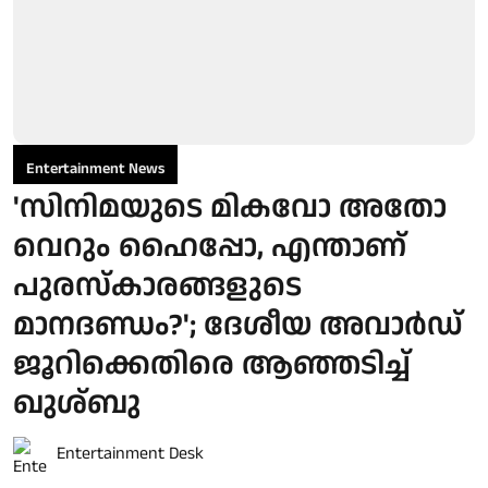
Entertainment News
'സിനിമയുടെ മികവോ അതോ
വെറും ഹൈപ്പോ, എന്താണ്
പുരസ്‌കാരങ്ങളുടെ
മാനദണ്ഡം?'; ദേശീയ അവാർഡ്
ജൂറിക്കെതിരെ ആഞ്ഞടിച്ച്
ഖുശ്ബു
Entertainment Desk