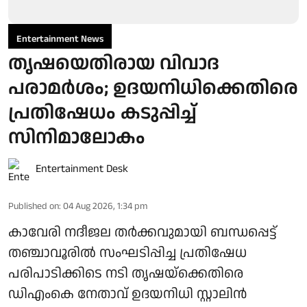
Entertainment News
തൃഷയെതിരായ വിവാദ
പരാമർശം; ഉദയനിധിക്കെതിരെ
പ്രതിഷേധം കടുപ്പിച്ച്
സിനിമാലോകം
Entertainment Desk
Published on
:
04 Aug 2026, 1:34 pm
കാവേരി നദീജല തർക്കവുമായി ബന്ധപ്പെട്ട്
തഞ്ചാവൂരിൽ സംഘടിപ്പിച്ച പ്രതിഷേധ
പരിപാടിക്കിടെ നടി തൃഷയ്‌ക്കെതിരെ
ഡിഎംകെ നേതാവ് ഉദയനിധി സ്റ്റാലിൻ