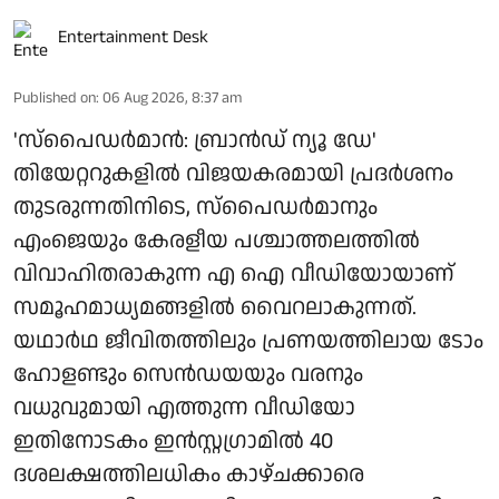
Entertainment Desk
Published on
:
06 Aug 2026, 8:37 am
'സ്‌പൈഡർമാൻ: ബ്രാൻഡ് ന്യൂ ഡേ'
തിയേറ്ററുകളിൽ വിജയകരമായി പ്രദർശനം
തുടരുന്നതിനിടെ, സ്പൈഡർമാനും
എംജെയും കേരളീയ പശ്ചാത്തലത്തിൽ
വിവാഹിതരാകുന്ന എ ഐ വീഡിയോയാണ്
സമൂഹമാധ്യമങ്ങളിൽ വൈറലാകുന്നത്.
യഥാർഥ ജീവിതത്തിലും പ്രണയത്തിലായ ടോം
ഹോളണ്ടും സെൻഡയയും വരനും
വധുവുമായി എത്തുന്ന വീഡിയോ
ഇതിനോടകം ഇൻസ്റ്റഗ്രാമിൽ 40
ദശലക്ഷത്തിലധികം കാഴ്ചക്കാരെ