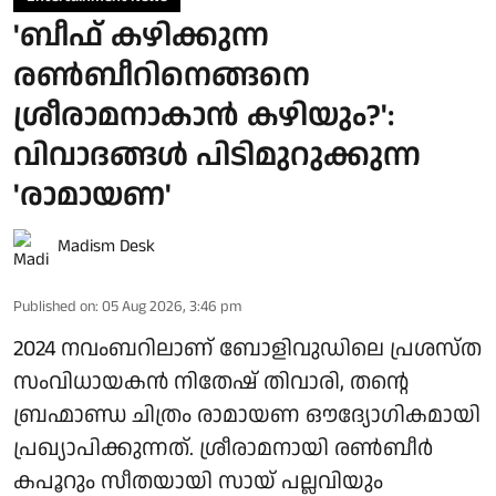
'ബീഫ് കഴിക്കുന്ന
രൺബീറിനെങ്ങനെ
ശ്രീരാമനാകാൻ കഴിയും?':
വിവാദങ്ങൾ പിടിമുറുക്കുന്ന
'രാമായണ'
Madism Desk
Published on
:
05 Aug 2026, 3:46 pm
2024 നവംബറിലാണ് ബോളിവുഡിലെ പ്രശസ്ത
സംവിധായകൻ നിതേഷ് തിവാരി, തന്റെ
ബ്രഹ്മാണ്ഡ ചിത്രം രാമായണ ഔദ്യോഗികമായി
പ്രഖ്യാപിക്കുന്നത്. ശ്രീരാമനായി രൺബീർ
കപൂറും സീതയായി സായ് പല്ലവിയും