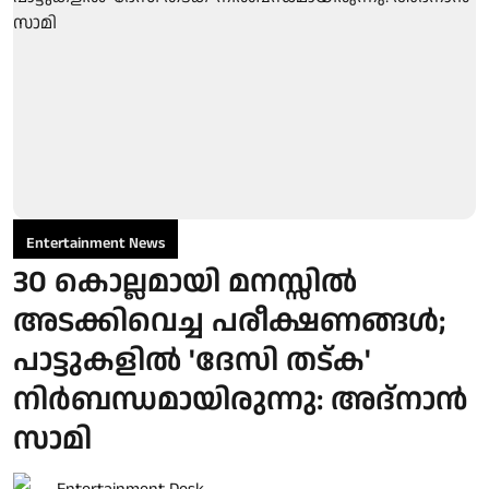
Entertainment News
30 കൊല്ലമായി മനസ്സിൽ
അടക്കിവെച്ച പരീക്ഷണങ്ങൾ;
പാട്ടുകളിൽ 'ദേസി തട്ക'
നിർബന്ധമായിരുന്നു: അദ്നാൻ
സാമി