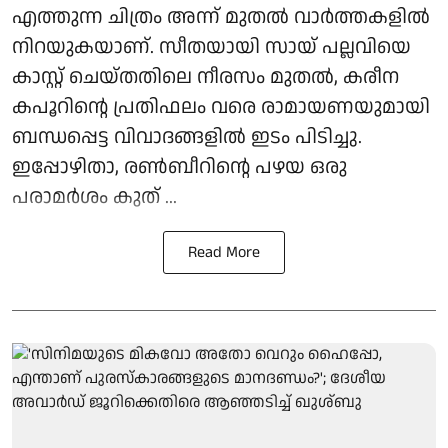
എത്തുന്ന ചിത്രം അന്ന് മുതൽ വാർത്തകളിൽ
നിറയുകയാണ്. സീതയായി സായ് പല്ലവിയെ
കാസ്റ്റ് ചെയ്തതിലെ നീരസം മുതൽ, കരീന
കപൂറിന്റെ പ്രതിഫലം വരെ രാമായണയുമായി
ബന്ധപ്പെട്ട വിവാദങ്ങളിൽ ഇടം പിടിച്ചു.
ഇപ്പോഴിതാ, രൺബീറിന്റെ പഴയ ഒരു
പരാമർശം കുത് ...
Read More