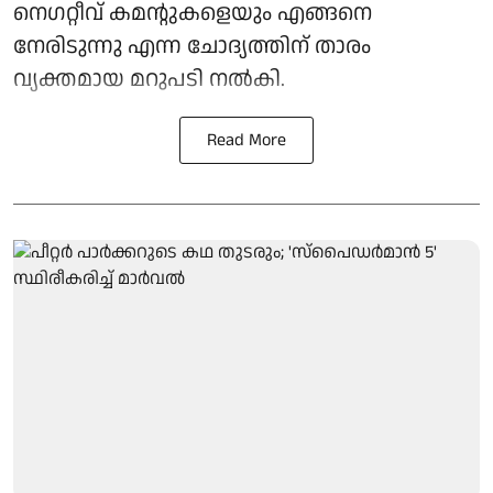
നെഗറ്റീവ് കമന്റുകളെയും എങ്ങനെ
നേരിടുന്നു എന്ന ചോദ്യത്തിന് താരം
വ്യക്തമായ മറുപടി നൽകി.
Read More