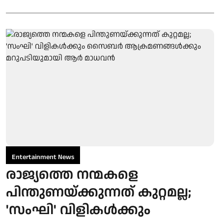
Entertainment News
രാജ്യത്തെ നന്മകളെ
പിന്തുണയ്ക്കുന്നത് കുറ്റമല്ല;
'സംഘി' വിളികൾക്കും