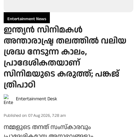
Entertainment News
ഇന്ത്യൻ സിനിമകൾ
അന്താരാഷ്ട്ര തലത്തിൽ വലിയ
ശ്രദ്ധ നേടുന്ന കാലം,
പ്രാദേശികതയാണ്
സിനിമയുടെ കരുത്ത്; പങ്കജ്
ത്രിപാഠി
Entertainment Desk
Published on
:
07 Aug 2026, 7:28 am
നമ്മളുടെ തനത് സംസ്കാരവും
പ്രാദേശികമായ അനുഭവങ്ങളും