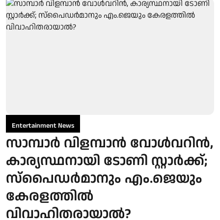
Entertainment News
സാമ്പാർ വിളമ്പാൻ വോൾവറിൻ,
കാര്യസ്ഥനായി ടോണി സ്റ്റാർക്ക്;
സ്പൈഡർമാനും എം.ജെയും
കേരളത്തിൽ
വിവാഹിതരായാൽ?