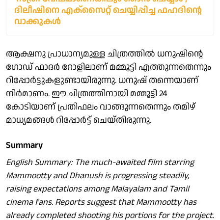
ദിലീഷിനെ എക്‌സൈറ്റ് ചെയ്യിപ്പിച്ച ഫഹദിന്റെ
വാക്കുകൾ
ആക്ഷനു പ്രാധാന്യമുള്ള ചിത്രത്തിൽ ധനുഷിന്റെ
ഗോഡ് ഫാദർ റോളിലാണ് മമ്മൂട്ടി എത്തുന്നതെന്നും
റിപ്പോർട്ടുകളുണ്ടായിരുന്നു. ധനുഷ് തന്നെയാണ്
നിർമാണം. ഈ ചിത്രത്തിനായി മമ്മൂട്ടി 24
കോടിയാണ് പ്രതിഫലം വാങ്ങുന്നതെന്നും തമിഴ്
മാധ്യമങ്ങൾ റിപ്പോർട്ട് ചെയ്തിരുന്നു.
Summary
English Summary: The much-awaited film starring
Mammootty and Dhanush is progressing steadily,
raising expectations among Malayalam and Tamil
cinema fans. Reports suggest that Mammootty has
already completed shooting his portions for the project.