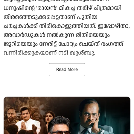
ധനുഷിന്റെ 'രായൻ' മികച്ച തമിഴ് ചിത്രമായി
തിരഞ്ഞെടുക്കപ്പെട്ടതാണ് പുതിയ
ചർച്ചകൾക്ക് തിരികൊളുത്തിയത്. ഇപ്പോഴിതാ,
അവാർഡുകൾ നൽകുന്ന രീതിയെയും
ജൂറിയെയും നേരിട്ട് ചോദ്യം ചെയ്ത് രംഗത്ത്
വന്നിരിക്കുകയാണ് നടി ഖുശ്ബു.
Read More