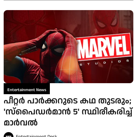
Entertainment News
പീറ്റർ പാർക്കറുടെ കഥ തുടരും;
'സ്‌പൈഡർമാൻ 5' സ്ഥിരീകരിച്ച്
മാർവൽ
Entertainment Desk