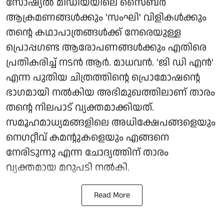
സോഷ്യൽ മീഡിയയിലെ സൈബർ
ആക്രമണങ്ങൾക്കും 'സംഘി' വിളികൾക്കും
തന്റെ കഥാപാത്രങ്ങൾക്ക് നേരെയുള്ള
പ്രൊപ്പഗണ്ട ആരോപണങ്ങൾക്കും എതിരെ
പ്രതികരിച്ച് നടൻ ആർ. മാധവൻ. 'ജി ഡി എൻ'
എന്ന പുതിയ ചിത്രത്തിന്റെ പ്രൊമോഷന്റെ
ഭാഗമായി നൽകിയ അഭിമുഖത്തിലാണ് താരം
തന്റെ നിലപാട് വ്യക്തമാക്കിയത്.
സമൂഹമാധ്യമങ്ങളിലെ അധിക്ഷേപങ്ങളെയും
നെഗറ്റീവ് കമന്റുകളെയും എങ്ങനെ
നേരിടുന്നു എന്ന ചോദ്യത്തിന് താരം
വ്യക്തമായ മറുപടി നൽകി.
Read More