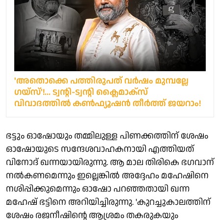
'അതൊക്കെ പത്തിരുപത് വർഷം മുമ്പല്ലേ
ഗയ്‌സ്'!... ട്വന്റി-ട്വന്റി ക്ലൈമാക്‌സ്
വിവാദത്തിൽ കൺഫ്യൂഷൻ തീർത്ത് ജയറാം!
ഭട്ടും ഓഷോയും തമ്മിലുള്ള പിണക്കത്തിന് ശേഷം
ഓഷോയുടെ സന്ദേശവാഹകനായി എത്തിയത്
വിനോദ് ഖന്നയായിരുന്നു. ആ മാല തിരികെ ഭഗവാന്
നല്‍കണമെന്നും ഇല്ലെങ്കില്‍ അദ്ദേഹം മഹേഷിനെ
നശിപ്പിക്കുമെന്നും ഓഷോ പറഞ്ഞതായി ഖന്ന
മഹേഷ് ഭട്ടിനെ അറിയിച്ചിരുന്നു. 'കുറച്ചുകാലത്തിന്
ശേഷം രജനീഷിന്റെ ആശ്രമം തകരുകയും