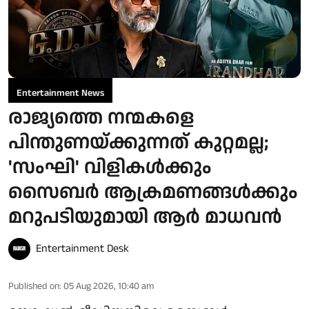
Entertainment News
രാജ്യത്തെ നന്മകളെ
പിന്തുണയ്ക്കുന്നത് കുറ്റമല്ല;
'സംഘി' വിളികൾക്കും
സൈബർ ആക്രമണങ്ങൾക്കും
മറുപടിയുമായി ആർ മാധവൻ
Entertainment Desk
Published on
:
05 Aug 2026, 10:40 am