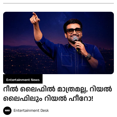
Entertainment News
റീൽ ലൈഫിൽ മാത്രമല്ല, റിയൽ
ലൈഫിലും റിയൽ ഹീറോ!
Entertainment Desk