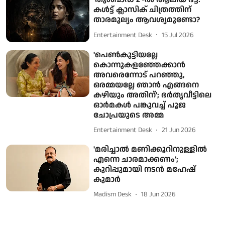
കൾട്ട് ക്ലാസിക് ചിത്രത്തിന്
താരമൂല്യം ആവശ്യമുണ്ടോ?
Entertainment Desk
15 Jul 2026
'പെൺകുട്ടിയല്ലേ
കൊന്നുകളഞ്ഞേക്കാൻ
അവരെന്നോട് പറഞ്ഞു,
ഒരമ്മയല്ലേ ഞാൻ എങ്ങനെ
കഴിയും അതിന്'; ഭർതൃവീട്ടിലെ
ഓർമകൾ പങ്കുവച്ച് പൂജ
ചോപ്രയുടെ അമ്മ
Entertainment Desk
21 Jun 2026
'മരിച്ചാൽ മണിക്കൂറിനുള്ളിൽ
എന്നെ ചാരമാക്കണം';
കുറിപ്പുമായി നടൻ മഹേഷ്
കുമാർ
Madism Desk
18 Jun 2026