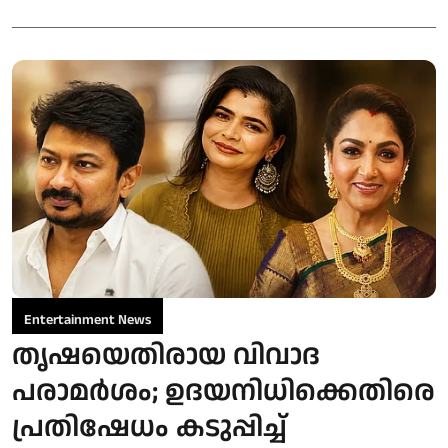
Entertainment News
തൃഷയെതിരായ വിവാദ
പരാമർശം; ഉദയനിധിക്കെതിരെ
പ്രതിഷേധം കടുപ്പിച്ച്