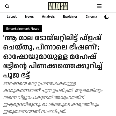
Latest
News
Analysis
Explainer
Cinema
Sports
Entertainment News
'ആ മാല ടോയ്ലറ്റിലിട്ട് ഫ്‌ളഷ്
ചെയ്തു, പിന്നാലെ ഭീഷണി';
ഓഷോയുമായുള്ള മഹേഷ്
ഭട്ടിന്റെ പിണക്കത്തെക്കുറിച്ച്
പൂജ ഭട്ട്
ഓഷോയെ ഒരു 'പ്രണയപ്പകയുള്ള
കാമുകനോടാണ്' പൂജ ഉപമിച്ചത്. 'ആരെങ്കിലും
തന്നെ വിട്ടുപോകുന്നത് അദ്ദേഹത്തിന്
ഇഷ്ടമല്ലായിരുന്നു. മാ ശീലയുടെ കാര്യത്തിലും
ഇതുതന്നെയാണ് സംഭവിച്ചത്.