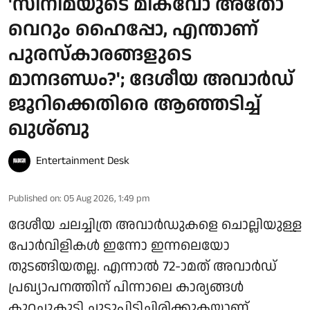
'സിനിമയുടെ മികവോ അതോ
വെറും ഹൈപ്പോ, എന്താണ്
പുരസ്‌കാരങ്ങളുടെ
മാനദണ്ഡം?'; ദേശീയ അവാർഡ്
ജൂറിക്കെതിരെ ആഞ്ഞടിച്ച്
ഖുശ്ബു
Entertainment Desk
Published on
:
05 Aug 2026, 1:49 pm
ദേശീയ ചലച്ചിത്ര അവാർഡുകളെ ചൊല്ലിയുള്ള
പോർവിളികൾ ഇന്നോ ഇന്നലെയോ
തുടങ്ങിയതല്ല. എന്നാൽ 72-ാമത് അവാർഡ്
പ്രഖ്യാപനത്തിന് പിന്നാലെ കാര്യങ്ങൾ
കുറച്ചുകൂടി ചൂടുപിടിച്ചിരിക്കുകയാണ്.