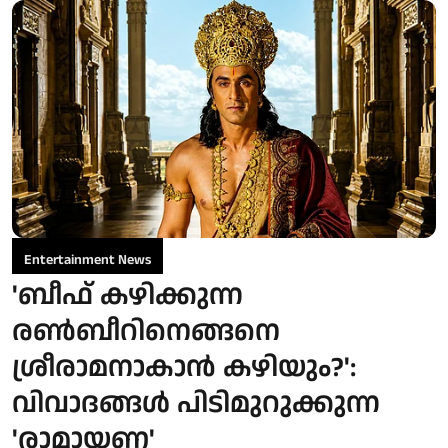
Entertainment News
'ബീഫ് കഴിക്കുന്ന
രൺബീറിനെങ്ങനെ
ശ്രീരാമനാകാൻ കഴിയും?':
വിവാദങ്ങൾ പിടിമുറുക്കുന്ന
'രാമായണ'