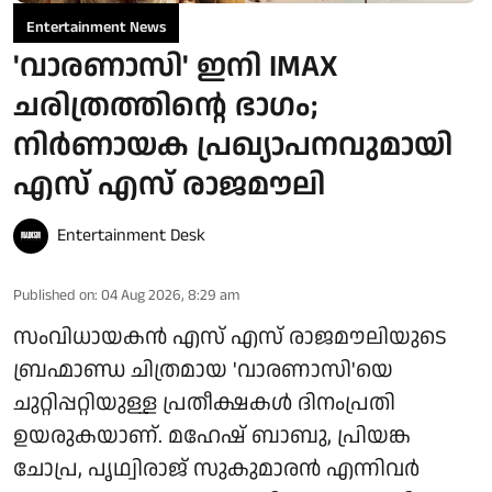
Entertainment News
'വാരണാസി' ഇനി IMAX
ചരിത്രത്തിന്റെ ഭാഗം;
നിർണായക പ്രഖ്യാപനവുമായി
എസ് എസ് രാജമൗലി
Entertainment Desk
Published on
:
04 Aug 2026, 8:29 am
സംവിധായകൻ എസ് എസ് രാജമൗലിയുടെ
ബ്രഹ്മാണ്ഡ ചിത്രമായ 'വാരണാസി'യെ
ചുറ്റിപ്പറ്റിയുള്ള പ്രതീക്ഷകൾ ദിനംപ്രതി
ഉയരുകയാണ്. മഹേഷ് ബാബു, പ്രിയങ്ക
ചോപ്ര, പൃഥ്വിരാജ് സുകുമാരൻ എന്നിവർ