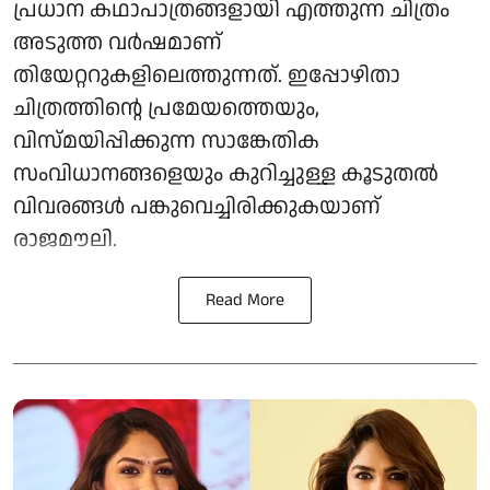
പ്രധാന കഥാപാത്രങ്ങളായി എത്തുന്ന ചിത്രം
അടുത്ത വർഷമാണ്
തിയേറ്ററുകളിലെത്തുന്നത്. ഇപ്പോഴിതാ
ചിത്രത്തിന്റെ പ്രമേയത്തെയും,
വിസ്മയിപ്പിക്കുന്ന സാങ്കേതിക
സംവിധാനങ്ങളെയും കുറിച്ചുള്ള കൂടുതൽ
വിവരങ്ങൾ പങ്കുവെച്ചിരിക്കുകയാണ്
രാജമൗലി.
Read More