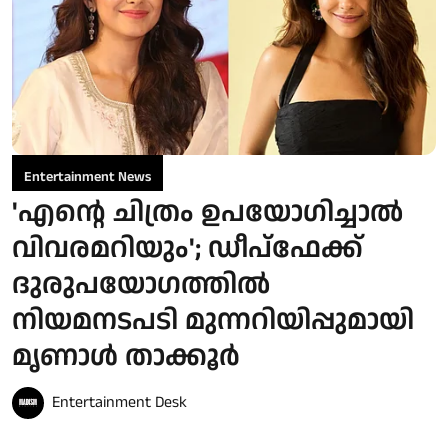
Entertainment News
'എന്റെ ചിത്രം ഉപയോഗിച്ചാൽ
വിവരമറിയും'; ഡീപ്‌ഫേക്ക്
ദുരുപയോഗത്തിൽ
നിയമനടപടി മുന്നറിയിപ്പുമായി
മൃണാൾ താക്കൂർ
Entertainment Desk