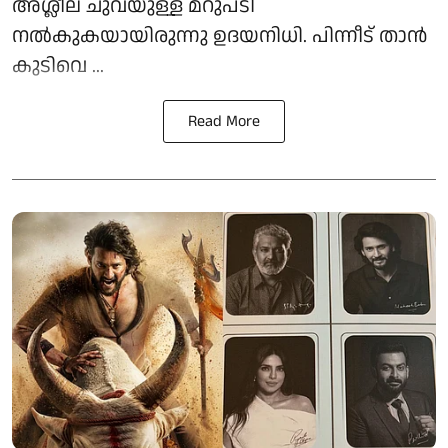
അശ്ലീല ചുവയുള്ള മറുപടി
നൽകുകയായിരുന്നു ഉദയനിധി. പിന്നീട് താൻ
കുടിവെ ...
Read More