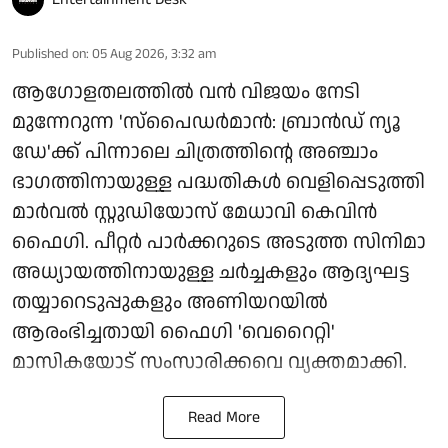
Published on
:
05 Aug 2026, 3:32 am
ആഗോളതലത്തിൽ വൻ വിജയം നേടി
മുന്നേറുന്ന 'സ്‌പൈഡർമാൻ: ബ്രാൻഡ് ന്യൂ
ഡേ'ക്ക് പിന്നാലെ ചിത്രത്തിന്റെ അഞ്ചാം
ഭാഗത്തിനായുള്ള പദ്ധതികൾ വെളിപ്പെടുത്തി
മാർവൽ സ്റ്റുഡിയോസ് മേധാവി കെവിൻ
ഫൈഗി. പീറ്റർ പാർക്കറുടെ അടുത്ത സിനിമാ
അധ്യായത്തിനായുള്ള ചർച്ചകളും ആദ്യഘട്ട
തയ്യാറെടുപ്പുകളും അണിയറയിൽ
ആരംഭിച്ചതായി ഫൈഗി 'വെറൈറ്റി'
മാസികയോട് സംസാരിക്കവെ വ്യക്തമാക്കി.
Read More