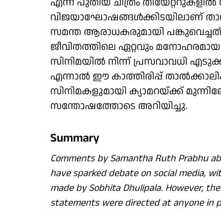
എന്ന പുതിയ ചിത്രം തിയേറ്ററുകള
വിജയാഘോഷങ്ങൾക്കിടയിലാണ് താ
സമന്ത ആരാധകരുമായി പങ്കുവെച്ചത്
ജീവിതത്തിലെ ഏറ്റവും മനോഹരമായ 
സിനിമയിൽ നിന്ന് പ്രസവാവധി എടുക്
എന്നാൽ ഈ കാത്തിരിപ്പ് താൽക്കാല
സിനിമകളുമായി ക്യാമറയ്ക്ക് മുന്നിലേ
സന്തോഷത്തോടെ അറിയിച്ചു.
Summary
Comments by Samantha Ruth Prabhu abou
have sparked debate on social media, wit
made by Sobhita Dhulipala. However, the
statements were directed at anyone in p