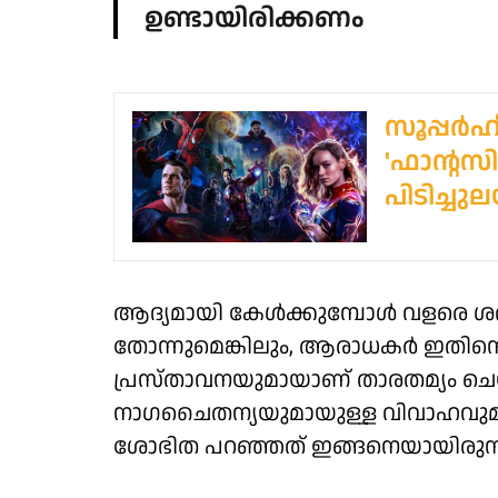
ഉണ്ടായിരിക്കണം
സൂപ്പർഹ
'ഫാന്റ
പിടിച്ചു
ആദ്യമായി കേൾക്കുമ്പോൾ വളരെ ശര
തോന്നുമെങ്കിലും, ആരാധകർ ഇതി
പ്രസ്താവനയുമായാണ് താരതമ്യം ചെയ
നാഗചൈതന്യയുമായുള്ള വിവാഹവുമായി
ശോഭിത പറഞ്ഞത് ഇങ്ങനെയായിരുന്