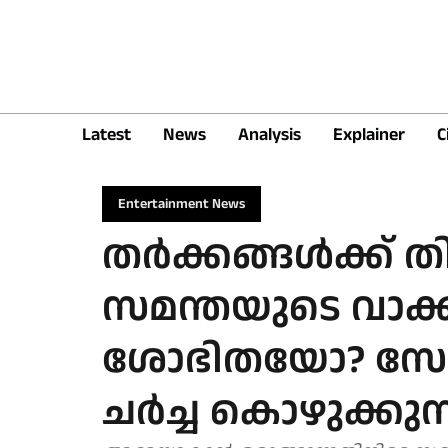
Latest
News
Analysis
Explainer
C
Entertainment News
തർക്കങ്ങൾക്ക് 
സമന്തയുടെ വാക്ക
ശോഭിതയോ? സോ
ചർച്ച കൊഴുക്കുന്