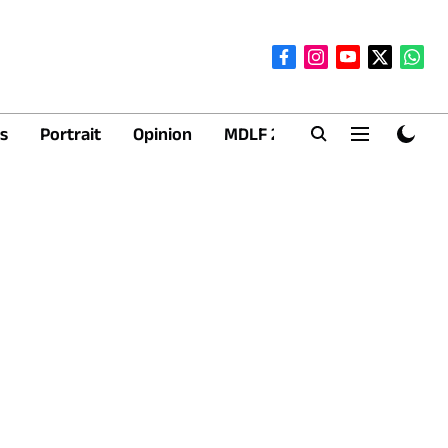
s
Portrait
Opinion
MDLF 2026