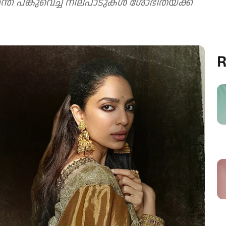
ുവെച്ച നിലപാടുകൾ ശോഭിതയ്ക്ക്
R