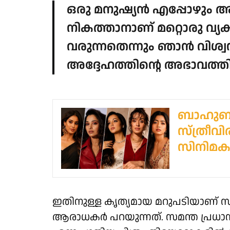
ഒരു മനുഷ്യൻ എപ്പോഴും
നികത്താനാണ് മറ്റൊരു വ്യക
വരുന്നതെന്നും ഞാൻ വിശ്വ
അദ്ദേഹത്തിന്റെ അഭാവത്ത
ബാഹുബലി
സ്ത്രീവിര
സിനിമകള്
ഇതിനുള്ള കൃത്യമായ മറുപടിയാണ് സ
ആരാധകർ പറയുന്നത്. സമന്ത പ്രധാന