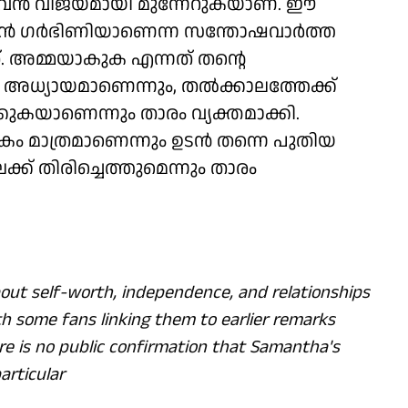
ിൽ വൻ വിജയമായി മുന്നേറുകയാണ്. ഈ
ൻ ഗർഭിണിയാണെന്ന സന്തോഷവാർത്ത
. അമ്മയാകുക എന്നത് തന്റെ
അധ്യായമാണെന്നും, തൽക്കാലത്തേക്ക്
കുകയാണെന്നും താരം വ്യക്തമാക്കി.
ികം മാത്രമാണെന്നും ഉടൻ തന്നെ പുതിയ
ക്ക് തിരിച്ചെത്തുമെന്നും താരം
t self-worth, independence, and relationships
h some fans linking them to earlier remarks
re is no public confirmation that Samantha's
articular