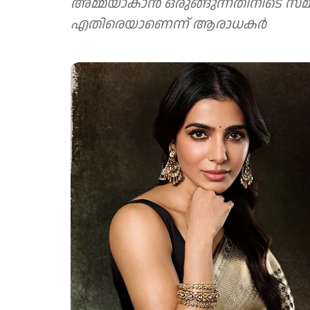
അമ്മയാകാൻ ഒരുങ്ങുന്നതിനിടെ സമന്ത പങ്ക
എതിരെയാണെന്ന് ആരാധകർ