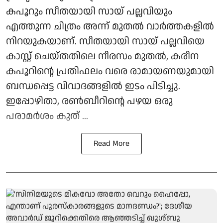
കപൂറും സീതയായി സായ് പല്ലവിയും
എത്തുന്ന ചിത്രം അന്ന് മുതൽ വാർത്തകളിൽ
നിറയുകയാണ്. സീതയായി സായ് പല്ലവിയെ
കാസ്റ്റ് ചെയ്തതിലെ നീരസം മുതൽ, കരീന
കപൂറിന്റെ പ്രതിഫലം വരെ രാമായണയുമായി
ബന്ധപ്പെട്ട വിവാദങ്ങളിൽ ഇടം പിടിച്ചു.
ഇപ്പോഴിതാ, രൺബീറിന്റെ പഴയ ഒരു
പരാമർശം കുത് ...
Read More