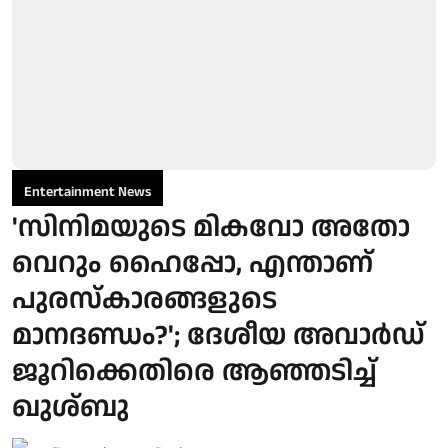
Entertainment News
'സിനിമയുടെ മികവോ അതോ
വെറും ഹൈപ്പോ, എന്താണ്
പുരസ്‌കാരങ്ങളുടെ
മാനദണ്ഡം?'; ദേശീയ അവാർഡ്
ജൂറിക്കെതിരെ ആഞ്ഞടിച്ച്
ഖുശ്ബു