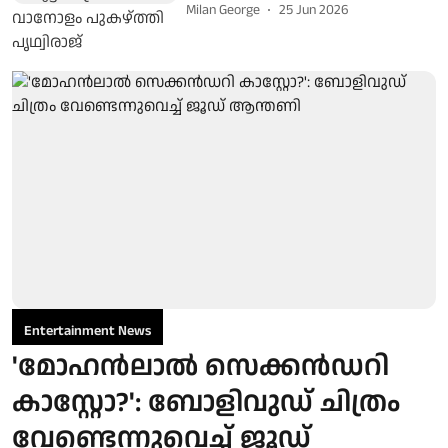
Milan George
25 Jun 2026
Entertainment News
'മോഹൻലാൽ സെക്കൻഡറി
കാസ്റ്റോ?': ബോളിവുഡ് ചിത്രം
വേണ്ടെന്നുവെച്ച് ജൂഡ്