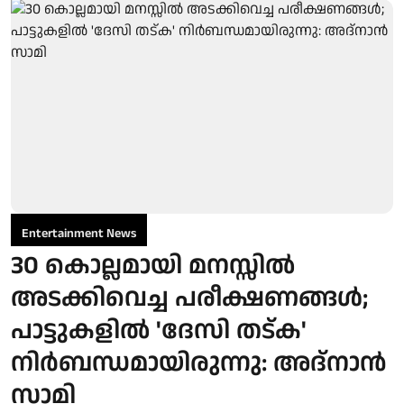
Entertainment News
30 കൊല്ലമായി മനസ്സിൽ
അടക്കിവെച്ച പരീക്ഷണങ്ങൾ;
പാട്ടുകളിൽ 'ദേസി തട്ക'
നിർബന്ധമായിരുന്നു: അദ്നാൻ
സാമി