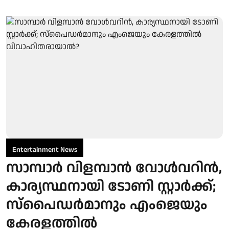
Entertainment News
സാമ്പാർ വിളമ്പാൻ വോൾവറിൻ,
കാര്യസ്ഥനായി ടോണി സ്റ്റാർക്ക്;
സ്പൈഡർമാനും എംജെയും
കേരളത്തിൽ