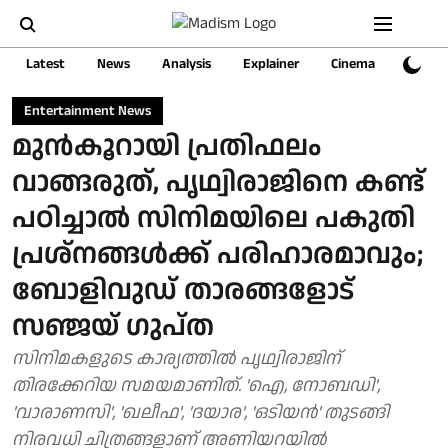
Latest
News
Analysis
Explainer
Cinema
Sports
Entertainment News
മുന്‍കൂറായി പ്രതിഫലം
വാങ്ങരുത്, പൃഥ്വിരാജിനെ കണ്ട്
പഠിച്ചാല്‍ സിനിമയിലെ പകുതി
പ്രശ്‌നങ്ങള്‍ക്ക് പരിഹാരമാവും;
ബോളിവുഡ് താരങ്ങളോട്
സഞ്ജയ് ഗുപ്ത
സിനിമകളുടെ കാര്യത്തില്‍ പൃഥ്വിരാജിന്
തിരക്കേറിയ സമയമാണിത്. 'ഐ, നോബഡി',
'വാരാണസി', 'ഖലീഫ', 'ദയാര', 'ഒടിയന്‍' തുടങ്ങി
നിരവധി ചിത്രങ്ങളാണ് അണിയറയില്‍