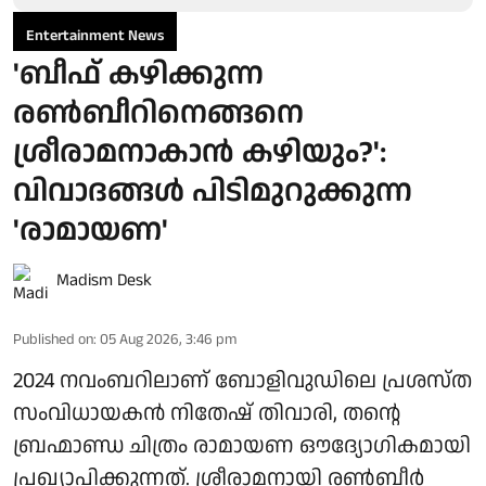
Entertainment News
'ബീഫ് കഴിക്കുന്ന
രൺബീറിനെങ്ങനെ
ശ്രീരാമനാകാൻ കഴിയും?':
വിവാദങ്ങൾ പിടിമുറുക്കുന്ന
'രാമായണ'
Madism Desk
Published on
:
05 Aug 2026, 3:46 pm
2024 നവംബറിലാണ് ബോളിവുഡിലെ പ്രശസ്ത
സംവിധായകൻ നിതേഷ് തിവാരി, തന്റെ
ബ്രഹ്മാണ്ഡ ചിത്രം രാമായണ ഔദ്യോഗികമായി
പ്രഖ്യാപിക്കുന്നത്. ശ്രീരാമനായി രൺബീർ