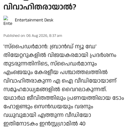
വിവാഹിതരായാൽ?
Entertainment Desk
Published on
:
06 Aug 2026, 8:37 am
'സ്‌പൈഡർമാൻ: ബ്രാൻഡ് ന്യൂ ഡേ'
തിയേറ്ററുകളിൽ വിജയകരമായി പ്രദർശനം
തുടരുന്നതിനിടെ, സ്പൈഡർമാനും
എംജെയും കേരളീയ പശ്ചാത്തലത്തിൽ
വിവാഹിതരാകുന്ന എ ഐ വീഡിയോയാണ്
സമൂഹമാധ്യമങ്ങളിൽ വൈറലാകുന്നത്.
യഥാർഥ ജീവിതത്തിലും പ്രണയത്തിലായ ടോം
ഹോളണ്ടും സെൻഡയയും വരനും
വധുവുമായി എത്തുന്ന വീഡിയോ
ഇതിനോടകം ഇൻസ്റ്റഗ്രാമിൽ 40