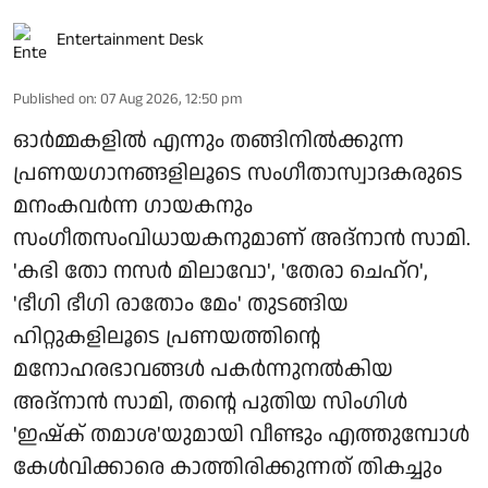
Entertainment Desk
Published on
:
07 Aug 2026, 12:50 pm
ഓർമ്മകളിൽ എന്നും തങ്ങിനിൽക്കുന്ന
പ്രണയഗാനങ്ങളിലൂടെ സംഗീതാസ്വാദകരുടെ
മനംകവർന്ന ഗായകനും
സംഗീതസംവിധായകനുമാണ് അദ്നാൻ സാമി.
'കഭി തോ നസർ മിലാവോ', 'തേരാ ചെഹ്റ',
'ഭീഗി ഭീഗി രാതോം മേം' തുടങ്ങിയ
ഹിറ്റുകളിലൂടെ പ്രണയത്തിന്റെ
മനോഹരഭാവങ്ങൾ പകർന്നുനൽകിയ
അദ്നാൻ സാമി, തന്റെ പുതിയ സിംഗിൾ
'ഇഷ്ക് തമാശ'യുമായി വീണ്ടും എത്തുമ്പോൾ
കേൾവിക്കാരെ കാത്തിരിക്കുന്നത് തികച്ചും